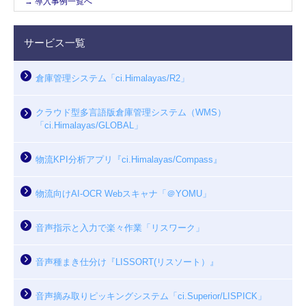
→ 導入事例一覧へ
サービス一覧
倉庫管理システム「ci.Himalayas/R2」
クラウド型多言語版倉庫管理システム（WMS）
「ci.Himalayas/GLOBAL」
物流KPI分析アプリ『ci.Himalayas/Compass』
物流向けAI-OCR Webスキャナ「＠YOMU」
音声指示と入力で楽々作業「リスワーク」
音声種まき仕分け『LISSORT(リスソート）』
音声摘み取りピッキングシステム「ci.Superior/LISPICK」