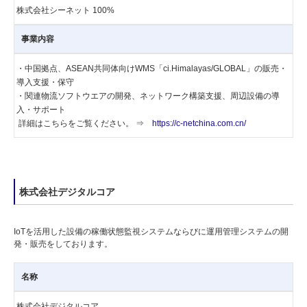
株式会社シーネット 100%
事業内容
・中国拠点、ASEAN共同体向けWMS「ci.Himalayas/GLOBAL」の販売・
導入支援・保守
・関連物流ソフトウエアの開発、ネットワーク構築支援、周辺設備の導
入・サポート
詳細はこちらをご覧ください。 ⇒
https://c-netchina.com.cn/
株式会社デジタルコア
IoTを活用した設備の稼働状態監視システムならびに運用管理システムの開
発・販売をしております。
名称
株式会社デジタルコア