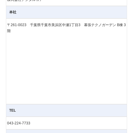
本社
〒261-0023 千葉県千葉市美浜区中瀬1丁目3 幕張テクノガーデン B棟 3
階
TEL
043-224-7733