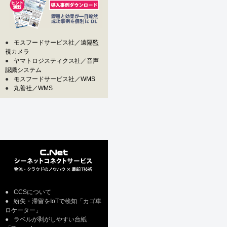
●
モスフードサービス社／遠隔監
視カメラ
●
ヤマトロジスティクス社／音声
認識システム
●
モスフードサービス社／WMS
●
丸善社／WMS
●
CCSについて
●
紛失・滞留をIoTで検知「カゴ車
ロケーター」
●
ラベルが剥がしやすい台紙