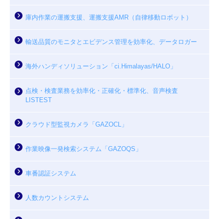
庫内作業の運搬支援、運搬支援AMR（自律移動ロボット）
輸送品質のモニタとエビデンス管理を効率化、データロガー
海外ハンディソリューション「ci.Himalayas/HALO」
点検・検査業務を効率化・正確化・標準化、音声検査
LISTEST
クラウド型監視カメラ「GAZOCL」
作業映像一発検索システム「GAZOQS」
車番認証システム
人数カウントシステム