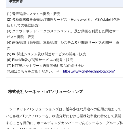
事業内容
(1) 音声認識システムの開発・販売
(2) 各種端末機器販売及び修理サービス（Honeywell社、M3Mobile社代理
店としての機器販売）
(3) クラウドネットワークカメラシステム、及び動画を利用した関連サー
ビスの開発・販売
(4) 画像認識（顔認識、車番認識）システム及び関連サービスの開発・販
売
(5) IoT関連システム及び関連サービスの開発・販売
(6) BlueMix及び関連サービスの開発・販売
(7) NTT光ネットワーク再販等他社製品の取り扱い
詳細はこちらをご覧ください。 ⇒
https://www.cnet-technology.com/
株式会社シーネットIoTソリューションズ
シーネットIoTソリューションズは、近年多様な用途への応用が始まって
いる各種IoTテクノロジーを、物流分野における業務効率化に特化して展開
することを目的に、ホールディングカンパニーであるシーネットグループ株