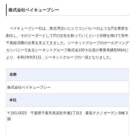
株式会社ベイキューブシー
ベイキューブシー社は、東京湾沿いにシリコンバレーのようなIT企業群を
創出し、そのリーダーとしてITの文化を創っていくという目標を掲げて長年
千葉経済圏の企業を支えてきました。シーネットグループのホールディング
カンパニーであるシーネットグループ株式会100％出資の事業承継型M&Aに
より、令和1年8月1日、シーネットグループの一員となりました。
名称
株式会社ベイキューブシー
本社
〒261-0023 千葉県千葉市美浜区中瀬1丁目3 幕張テクノガーデン B棟 3
階