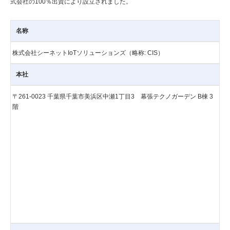
式会社の100％出資により設立されました。
名称
株式会社シーネットIoTソリューションズ（略称: CIS）
本社
〒261-0023 千葉県千葉市美浜区中瀬1丁目3 幕張テクノガーデン B棟 3
階