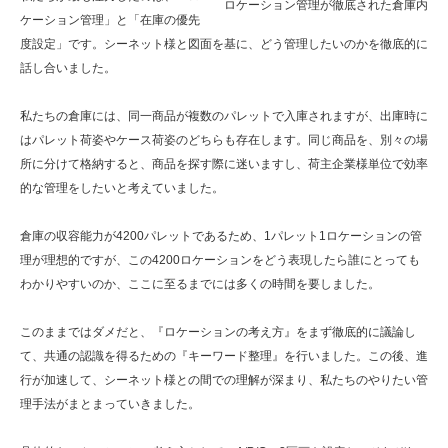
ロケーション管理が徹底された倉庫内
ケーション管理」と「在庫の優先
度設定」です。シーネット様と図面を基に、どう管理したいのかを徹底的に
話し合いました。
私たちの倉庫には、同一商品が複数のパレットで入庫されますが、出庫時に
はパレット荷姿やケース荷姿のどちらも存在します。同じ商品を、別々の場
所に分けて格納すると、商品を探す際に迷いますし、荷主企業様単位で効率
的な管理をしたいと考えていました。
倉庫の収容能力が4200パレットであるため、1パレット1ロケーションの管
理が理想的ですが、この4200ロケーションをどう表現したら誰にとっても
わかりやすいのか、ここに至るまでには多くの時間を要しました。
このままではダメだと、『ロケーションの考え方』をまず徹底的に議論し
て、共通の認識を得るための『キーワード整理』を行いました。この後、進
行が加速して、シーネット様との間での理解が深まり、私たちのやりたい管
理手法がまとまっていきました。