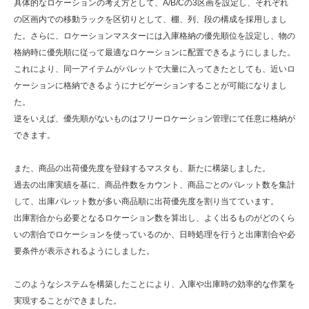
具体的なロケーションの考え方として、A/B/Cの3区画を設定し、それぞれ
の区画内での移動ラックを区切りとして、棚、列、段の構成を採用しまし
た。さらに、ロケーションマスターには入庫格納の優先順位を設定し、物の
格納時に優先順に従って最適なロケーションに配置できるようにしました。
これにより、同一アイテムがパレットで大量に入ってきたとしても、近いロ
ケーションに格納できるようにナビゲーションすることが可能になりまし
た。
逆をいえば、優先順がないものはフリーロケーション管理にて任意に格納が
できます。
また、商品の出荷優先度を登録するマスタも、新たに構築しました。
過去の出庫実績を基に、商品件数をカウント、商品ごとのパレット数を集計
して、出庫パレット数が多い商品順に出荷優先度を割り当てています。
出庫割合から必要となるロケーション数を算出し、よく出るものがどのくら
いの割合でロケーションを使っているのか、日時処理を行うと出庫割合や必
要条件が表示されるようにしました。
このようなシステムを構築したことにより、入庫や出庫時の効率的な作業を
実現することができました。