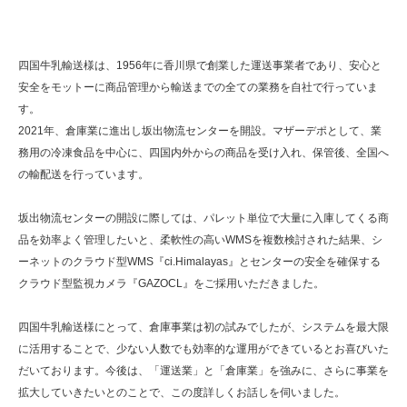
四国牛乳輸送様は、1956年に香川県で創業した運送事業者であり、安心と
安全をモットーに商品管理から輸送までの全ての業務を自社で行っていま
す。
2021年、倉庫業に進出し坂出物流センターを開設。マザーデポとして、業
務用の冷凍食品を中心に、四国内外からの商品を受け入れ、保管後、全国へ
の輸配送を行っています。
坂出物流センターの開設に際しては、パレット単位で大量に入庫してくる商
品を効率よく管理したいと、柔軟性の高いWMSを複数検討された結果、シ
ーネットのクラウド型WMS『ci.Himalayas』とセンターの安全を確保する
クラウド型監視カメラ『GAZOCL』をご採用いただきました。
四国牛乳輸送様にとって、倉庫事業は初の試みでしたが、システムを最大限
に活用することで、少ない人数でも効率的な運用ができているとお喜びいた
だいております。今後は、「運送業」と「倉庫業」を強みに、さらに事業を
拡大していきたいとのことで、この度詳しくお話しを伺いました。