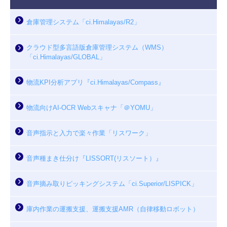
倉庫管理システム「ci.Himalayas/R2」
クラウド型多言語版倉庫管理システム（WMS）
「ci.Himalayas/GLOBAL」
物流KPI分析アプリ『ci.Himalayas/Compass』
物流向けAI-OCR Webスキャナ「＠YOMU」
音声指示と入力で楽々作業「リスワーク」
音声種まき仕分け『LISSORT(リスソート）』
音声摘み取りピッキングシステム「ci.Superior/LISPICK」
庫内作業の運搬支援、運搬支援AMR（自律移動ロボット）