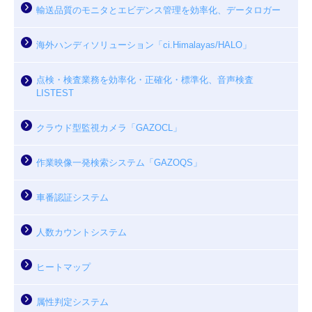
輸送品質のモニタとエビデンス管理を効率化、データロガー
海外ハンディソリューション「ci.Himalayas/HALO」
点検・検査業務を効率化・正確化・標準化、音声検査
LISTEST
クラウド型監視カメラ「GAZOCL」
作業映像一発検索システム「GAZOQS」
車番認証システム
人数カウントシステム
ヒートマップ
属性判定システム