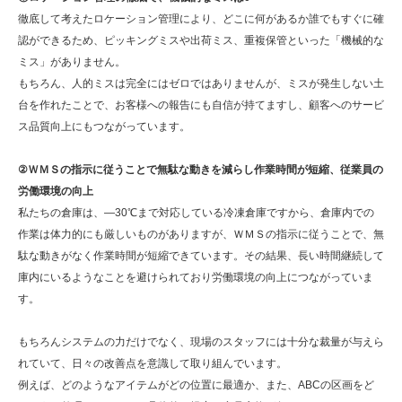
徹底して考えたロケーション管理により、どこに何があるか誰でもすぐに確
認ができるため、ピッキングミスや出荷ミス、重複保管といった「機械的な
ミス」がありません。
もちろん、人的ミスは完全にはゼロではありませんが、ミスが発生しない土
台を作れたことで、お客様への報告にも自信が持てますし、顧客へのサービ
ス品質向上にもつながっています。
②ＷＭＳの指示に従うことで無駄な動きを減らし作業時間が短縮、従業員の
労働環境の向上
私たちの倉庫は、―30℃まで対応している冷凍倉庫ですから、倉庫内での
作業は体力的にも厳しいものがありますが、ＷＭＳの指示に従うことで、無
駄な動きがなく作業時間が短縮できています。その結果、長い時間継続して
庫内にいるようなことを避けられており労働環境の向上につながっていま
す。
もちろんシステムの力だけでなく、現場のスタッフには十分な裁量が与えら
れていて、日々の改善点を意識して取り組んでいます。
例えば、どのようなアイテムがどの位置に最適か、また、ABCの区画をど