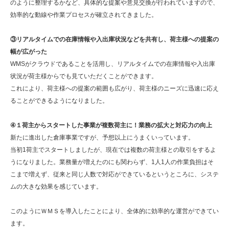
のように整理するかなど、具体的な提案や意見交換が行われていますので、
効率的な動線や作業プロセスが確立されてきました。
③リアルタイムでの在庫情報や入出庫状況などを共有し、荷主様への提案の
幅が広がった
WMSがクラウドであることを活用し、リアルタイムでの在庫情報や入出庫
状況が荷主様からでも見ていただくことができます。
これにより、荷主様への提案の範囲も広がり、荷主様のニーズに迅速に応え
ることができるようになりました。
④１荷主からスタートした事業が複数荷主に！業務の拡大と対応力の向上
新たに進出した倉庫事業ですが、予想以上にうまくいっています。
当初1荷主でスタートしましたが、現在では複数の荷主様との取引をするよ
うになりました。業務量が増えたのにも関わらず、1人1人の作業負担はそ
こまで増えず、従来と同じ人数で対応ができているというところに、システ
ムの大きな効果を感じています。
このようにＷＭＳを導入したことにより、全体的に効率的な運営ができてい
ます。