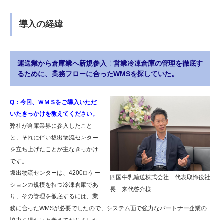
導入の経緯
運送業から倉庫業へ新規参入！営業冷凍倉庫の管理を徹底す
るために、業務フローに合ったWMSを探していた。
Q：今回、ＷＭＳをご導入いただ
いたきっかけを教えてください。
弊社が倉庫業界に参入したこと
と、それに伴い坂出物流センター
を立ち上げたことが主なきっかけ
です。
坂出物流センターは、4200ロケー
四国牛乳輸送株式会社 代表取締役社
ションの規模を持つ冷凍倉庫であ
長 来代啓介様
り、その管理を徹底するには、業
務に合ったWMSが必要でしたので、システム面で強力なパートナー企業の