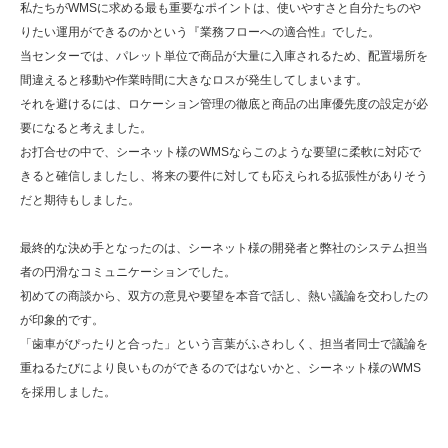
私たちがWMSに求める最も重要なポイントは、使いやすさと自分たちのや
りたい運用ができるのかという『業務フローへの適合性』でした。
当センターでは、パレット単位で商品が大量に入庫されるため、配置場所を
間違えると移動や作業時間に大きなロスが発生してしまいます。
それを避けるには、ロケーション管理の徹底と商品の出庫優先度の設定が必
要になると考えました。
お打合せの中で、シーネット様のWMSならこのような要望に柔軟に対応で
きると確信しましたし、将来の要件に対しても応えられる拡張性がありそう
だと期待もしました。
最終的な決め手となったのは、シーネット様の開発者と弊社のシステム担当
者の円滑なコミュニケーションでした。
初めての商談から、双方の意見や要望を本音で話し、熱い議論を交わしたの
が印象的です。
「歯車がぴったりと合った」という言葉がふさわしく、担当者同士で議論を
重ねるたびにより良いものができるのではないかと、シーネット様のWMS
を採用しました。