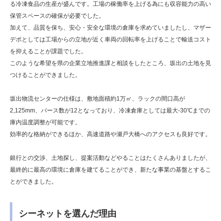
る冷凍食品の生産が盛んです。工場の稼働率を上げる為にも収容能力の高い
保管スペースの確保が必要でした。
加えて、品質を保ち、安心・安全な環境の倉庫を求めていましたし、マザー
デポとしては工場からの立地が近く車両の回転率を上げることで輸送コスト
を抑えることが課題でした。
このような希望を県の企業立地推進課と相談をしたところ、坂出の土地を見
つけることができました。
坂出物流センターの仕様は、敷地面積約1万㎡、ラックの間口高が
2,125mm、バース数が12となっており、冷凍倉庫としては最大-30℃までの
庫内温度調整が可能です。
効率的な格納ができるほか、高速道路や瀬戸大橋へのアクセスも良好です。
銀行との交渉、土地探し、提案活動などやることはたくさんありましたが、
最終的に最高の環境に倉庫を建てることができ、新たな事業の基盤とするこ
とができました。
シーネットを選んだ理由