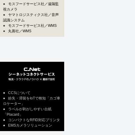
●
モスフードサービス社／遠隔監
視カメラ
●
ヤマトロジスティクス社／音声
認識システム
●
モスフードサービス社／WMS
●
丸善社／WMS
●
CCSについて
●
紛失・滞留をIoTで検知「カゴ車
ロケーター」
●
ラベルが剥がしやすい台紙
「Placard」
●
コンパクトなRFID対応プリンタ
●
EMSカメラソリューション