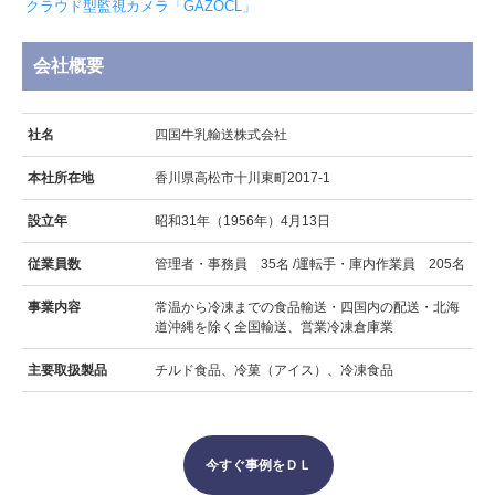
クラウド型監視カメラ「GAZOCL」
会社概要
社名
四国牛乳輸送株式会社
本社所在地
香川県高松市十川東町2017-1
設立年
昭和31年（1956年）4月13日
従業員数
管理者・事務員 35名 /運転手・庫内作業員 205名
事業内容
常温から冷凍までの食品輸送・四国内の配送・北海
道沖縄を除く全国輸送、営業冷凍倉庫業
主要取扱製品
チルド食品、冷菓（アイス）、冷凍食品
今すぐ事例をＤＬ