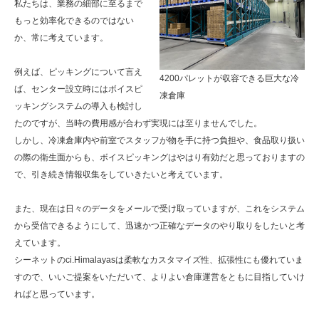
私たちは、業務の細部に至るまで
もっと効率化できるのではない
か、常に考えています。
例えば、ピッキングについて言え
4200パレットが収容できる巨大な冷
ば、センター設立時にはボイスピ
凍倉庫
ッキングシステムの導入も検討し
たのですが、当時の費用感が合わず実現には至りませんでした。
しかし、冷凍倉庫内や前室でスタッフが物を手に持つ負担や、食品取り扱い
の際の衛生面からも、ボイスピッキングはやはり有効だと思っておりますの
で、引き続き情報収集をしていきたいと考えています。
また、現在は日々のデータをメールで受け取っていますが、これをシステム
から受信できるようにして、迅速かつ正確なデータのやり取りをしたいと考
えています。
シーネットのci.Himalayasは柔軟なカスタマイズ性、拡張性にも優れていま
すので、いいご提案をいただいて、よりよい倉庫運営をともに目指していけ
ればと思っています。