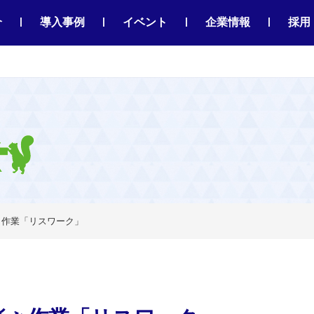
|
|
|
|
介
導入事例
イベント
企業情報
採用
々作業「リスワーク」