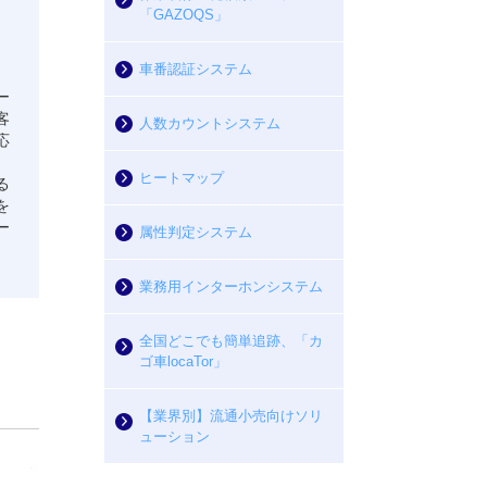
「GAZOQS」
車番認証システム
ー
客
人数カウントシステム
応
ヒートマップ
る
を
ー
属性判定システム
業務用インターホンシステム
全国どこでも簡単追跡、「カ
ゴ車locaTor」
【業界別】流通小売向けソリ
ューション