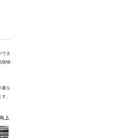
ができ
危険物
示書を
ます。
向上