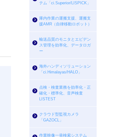
テム「ci.Superior/LISPICK」
庫内作業の運搬支援、運搬支
援AMR（自律移動ロボット）
輸送品質のモニタとエビデン
ス管理を効率化、データロガ
ー
海外ハンディソリューション
「ci.Himalayas/HALO」
点検・検査業務を効率化・正
確化・標準化、音声検査
LISTEST
クラウド型監視カメラ
「GAZOCL」
作業映像一発検索システム