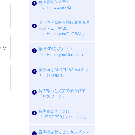
倉庫管理システム
「ci.Himalayas/R2」
クラウド型多言語版倉庫管理
システム（WMS）
「ci.Himalayas/GLOBAL」
くな
物流KPI分析アプリ
『ci.Himalayas/Compass』
物流向けAI-OCR Webスキャ
ナ「＠YOMU」
音声指示と入力で楽々作業
「リスワーク」
音声種まき仕分け
『LISSORT(リスソート）』
音声摘み取りピッキングシス