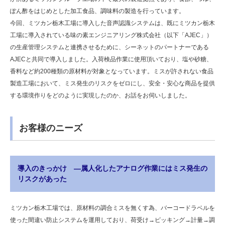
ぽん酢をはじめとした加工食品、調味料の製造を行っています。
今回、ミツカン栃木工場に導入した音声認識システムは、既にミツカン栃木
工場に導入されている味の素エンジニアリング株式会社（以下「AJEC」）
の生産管理システムと連携させるために、シーネットのパートナーである
AJECと共同で導入しました。入荷検品作業に使用頂いており、塩や砂糖、
香料など約200種類の原材料が対象となっています。ミスが許されない食品
製造工場において、ミス発生のリスクをゼロにし、安全・安心な商品を提供
する環境作りをどのように実現したのか、お話をお伺いしました。
お客様のニーズ
導入のきっかけ ―属人化したアナログ作業にはミス発生の
リスクがあった
ミツカン栃木工場では、原材料の調合ミスを無くす為、バーコードラベルを
使った間違い防止システムを運用しており、荷受け→ピッキング→計量→調