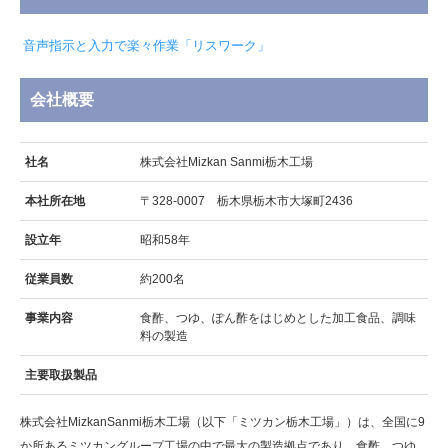
音声指示と入力で楽々作業「リスワーク」
会社概要
社名
株式会社Mizkan Sanmi栃木工場
本社所在地
〒328-0007 栃木県栃木市大塚町2436
設立年
昭和58年
従業員数
約200名
事業内容
食酢、つゆ、ぽん酢をはじめとした加工食品、調味
料の製造
主要取扱製品
株式会社MizkanSanmi栃木工場（以下「ミツカン栃木工場」）は、全国に9
か所あるミツカングループ工場の中で最大の製造拠点であり、食酢、つゆ、