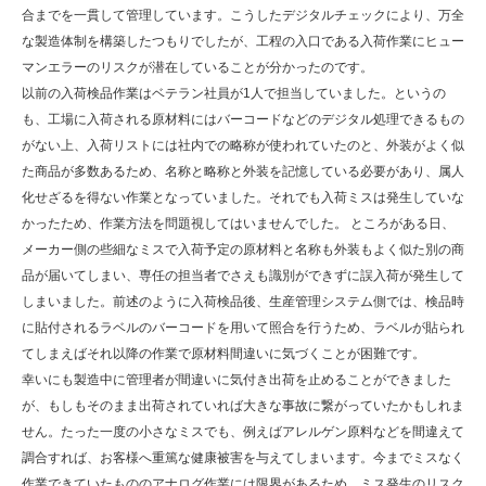
合までを一貫して管理しています。こうしたデジタルチェックにより、万全
な製造体制を構築したつもりでしたが、工程の入口である入荷作業にヒュー
マンエラーのリスクが潜在していることが分かったのです。
以前の入荷検品作業はベテラン社員が1人で担当していました。というの
も、工場に入荷される原材料にはバーコードなどのデジタル処理できるもの
がない上、入荷リストには社内での略称が使われていたのと、外装がよく似
た商品が多数あるため、名称と略称と外装を記憶している必要があり、属人
化せざるを得ない作業となっていました。それでも入荷ミスは発生していな
かったため、作業方法を問題視してはいませんでした。 ところがある日、
メーカー側の些細なミスで入荷予定の原材料と名称も外装もよく似た別の商
品が届いてしまい、専任の担当者でさえも識別ができずに誤入荷が発生して
しまいました。前述のように入荷検品後、生産管理システム側では、検品時
に貼付されるラベルのバーコードを用いて照合を行うため、ラベルが貼られ
てしまえばそれ以降の作業で原材料間違いに気づくことが困難です。
幸いにも製造中に管理者が間違いに気付き出荷を止めることができました
が、もしもそのまま出荷されていれば大きな事故に繋がっていたかもしれま
せん。たった一度の小さなミスでも、例えばアレルゲン原料などを間違えて
調合すれば、お客様へ重篤な健康被害を与えてしまいます。今までミスなく
作業できていたもののアナログ作業には限界があるため、ミス発生のリスク