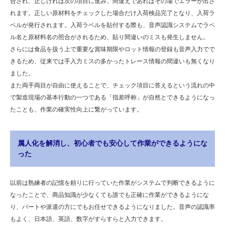
合され、正しければ次の項目に進み、間違えであればその場でエラーが出さ
れます。正しい原材料をチェックした場合だけ入荷検品完了となり、入荷ラ
ベルが発行されます。入荷ラベルを貼付する際も、音声認識システムでラベ
ル名と原材料名の照合がされるため、貼り間違いのミスも発生しません。
さらには食品を扱う上で重要な賞味期限やロット情報の登録も音声入力でで
きるため、従来では手入力ミスの多かったトレース情報の間違いも無くなり
ました。
また両手両目が自由に使えることで、チェック項目に答えるという流れの中
で製造現場の基本行動の一つである「指差呼称」が自然とできるようになっ
たことも、作業の確実性向上に繋がっています。
属人化を解消し、初心者でも安心して作業ができるようにな
った
以前は熟練者の記憶を頼りに行っていた作業がシステムで判断できるように
なったことで、商品知識が少なくても誰でも正確に作業ができるようにな
り、パートや派遣の方にでもお任せできるようになりました。音声の認識率
もよく、日本語、英語、数字がすらすらと入力できます。