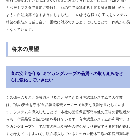
材料に書かれている表記をそのまま読み上げられるように西暦（2桁/4桁）
と和暦をマスタで事前に登録し、頭の中で換算する手間を省き間違いがない
ように自動換算できるようにしました。 このような様々な工夫をシステム
構築の段階から話し合い、柔軟に対応できるようにしたことで、作業がし易
くなっています。
将来の展望
食の安全を守る”ミツカングループの品質への取り組みをさ
らに強化していきたい
ミス発生のリスクを激減させることができる音声認識システムでの作業
は、”食の安全を守る”食品製造販売メーカーで重要な役割を果たしていま
す。システムを導入したことで、本社の品質保証部門や他の工場の管理者か
らも、作業品質に高い評価を受けています。音声認識システムの利用で、ミ
ツカングループとして品質の向上や安全の確保がより充実できる体制が作れ
ると考えていますので、現在導入しているミツカン栃木工場の家庭用調味料