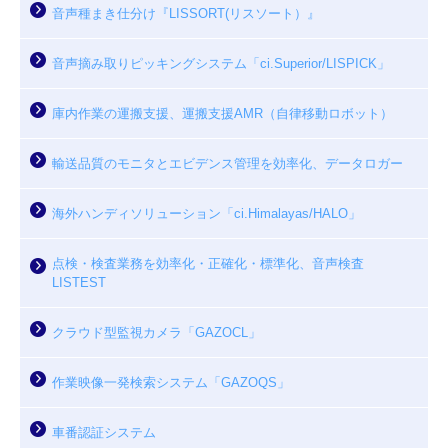
音声種まき仕分け『LISSORT(リスソート）』
音声摘み取りピッキングシステム「ci.Superior/LISPICK」
庫内作業の運搬支援、運搬支援AMR（自律移動ロボット）
輸送品質のモニタとエビデンス管理を効率化、データロガー
海外ハンディソリューション「ci.Himalayas/HALO」
点検・検査業務を効率化・正確化・標準化、音声検査
LISTEST
クラウド型監視カメラ「GAZOCL」
作業映像一発検索システム「GAZOQS」
車番認証システム