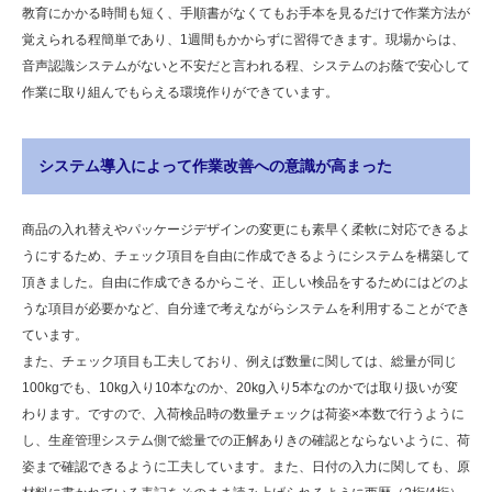
教育にかかる時間も短く、手順書がなくてもお手本を見るだけで作業方法が
覚えられる程簡単であり、1週間もかからずに習得できます。現場からは、
音声認識システムがないと不安だと言われる程、システムのお蔭で安心して
作業に取り組んでもらえる環境作りができています。
システム導入によって作業改善への意識が高まった
商品の入れ替えやパッケージデザインの変更にも素早く柔軟に対応できるよ
うにするため、チェック項目を自由に作成できるようにシステムを構築して
頂きました。自由に作成できるからこそ、正しい検品をするためにはどのよ
うな項目が必要かなど、自分達で考えながらシステムを利用することができ
ています。
また、チェック項目も工夫しており、例えば数量に関しては、総量が同じ
100kgでも、10kg入り10本なのか、20kg入り5本なのかでは取り扱いが変
わります。ですので、入荷検品時の数量チェックは荷姿×本数で行うように
し、生産管理システム側で総量での正解ありきの確認とならないように、荷
姿まで確認できるように工夫しています。また、日付の入力に関しても、原