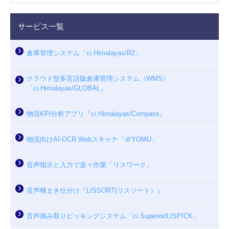
サービス一覧
倉庫管理システム「ci.Himalayas/R2」
クラウド型多言語版倉庫管理システム（WMS）
「ci.Himalayas/GLOBAL」
物流KPI分析アプリ『ci.Himalayas/Compass』
物流向けAI-OCR Webスキャナ「＠YOMU」
音声指示と入力で楽々作業「リスワーク」
音声種まき仕分け『LISSORT(リスソート）』
音声摘み取りピッキングシステム「ci.Superior/LISPICK」