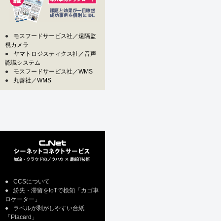
●
モスフードサービス社／遠隔監
視カメラ
●
ヤマトロジスティクス社／音声
認識システム
●
モスフードサービス社／WMS
●
丸善社／WMS
●
CCSについて
●
紛失・滞留をIoTで検知「カゴ車
ロケーター」
●
ラベルが剥がしやすい台紙
「Placard」