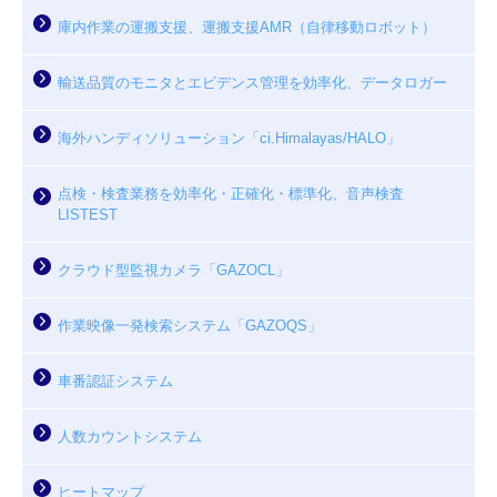
庫内作業の運搬支援、運搬支援AMR（自律移動ロボット）
輸送品質のモニタとエビデンス管理を効率化、データロガー
海外ハンディソリューション「ci.Himalayas/HALO」
点検・検査業務を効率化・正確化・標準化、音声検査
LISTEST
クラウド型監視カメラ「GAZOCL」
作業映像一発検索システム「GAZOQS」
車番認証システム
人数カウントシステム
ヒートマップ