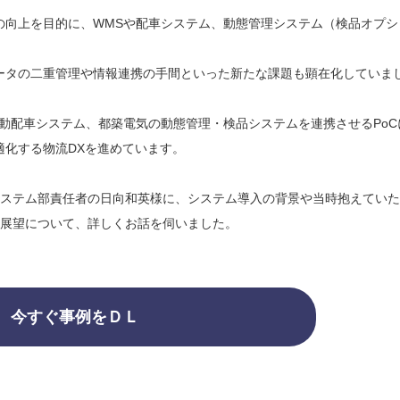
の向上を目的に、WMSや配車システム、動態管理システム（検品オプシ
ータの二重管理や情報連携の手間といった新たな課題も顕在化していま
動配車システム、都築電気の動態管理・検品システムを連携させるPoC
適化する物流DXを進めています。
システム部責任者の日向和英様に、システム導入の背景や当時抱えてい
の展望について、詳しくお話を伺いました。
今すぐ事例をＤＬ