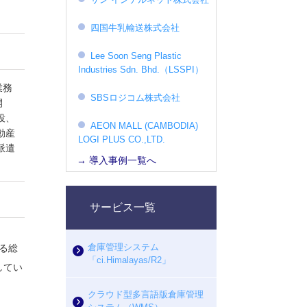
四国牛乳輸送株式会社
Lee Soon Seng Plastic
Industries Sdn. Bhd.（LSSPI）
業務
SBSロジコム株式会社
開
役、
AEON MALL (CAMBODIA)
動産
LOGI PLUS CO.,LTD.
派遣
→ 導入事例一覧へ
サービス一覧
倉庫管理システム
る総
「ci.Himalayas/R2」
してい
クラウド型多言語版倉庫管理