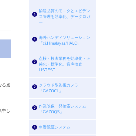
輸送品質のモニタとエビデン
ス管理を効率化、データロガ
ー
海外ハンディソリューション
「ci.Himalayas/HALO」
点検・検査業務を効率化・正
確化・標準化、音声検査
LISTEST
なる点
クラウド型監視カメラ
「GAZOCL」
作業映像一発検索システム
集中し
「GAZOQS」
車番認証システム