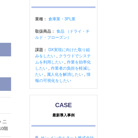
業種：
倉庫業・3PL業
取扱商品：
食品 （ドライ・チ
ルド・フローズン）
課題：
DX実現に向けた取り組
みをしたい
,
クラウドでシステ
ムを利用したい
,
作業を効率化
したい
,
作業者の負担を軽減し
たい
,
属人化を解消したい
,
情
報の可視化をしたい
CASE
最新導入事例
 二
10階
サン インテルネット株式会社