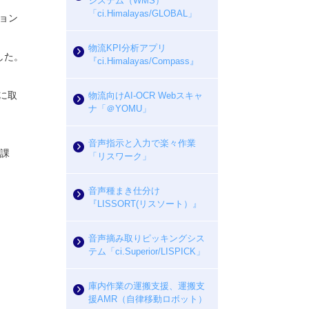
システム（WMS）
「ci.Himalayas/GLOBAL」
ョン
物流KPI分析アプリ
した。
『ci.Himalayas/Compass』
に取
物流向けAI-OCR Webスキャ
ナ「＠YOMU」
音声指示と入力で楽々作業
た課
「リスワーク」
音声種まき仕分け
『LISSORT(リスソート）』
音声摘み取りピッキングシス
テム「ci.Superior/LISPICK」
庫内作業の運搬支援、運搬支
援AMR（自律移動ロボット）