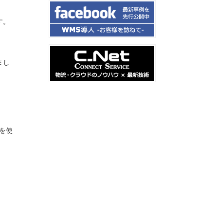
す。
まし
を使