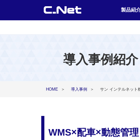
製品紹
導入事例紹介
HOME
＞
導入事例
＞
サン インテルネット
WMS×配車×動態管