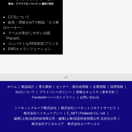
●
CCSについて
●
紛失・滞留をIoTで検知「カゴ車
ロケーター」
●
ラベルが剥がしやすい台紙
「Placard」
●
コンパクトなRFID対応プリンタ
●
EMSカメラソリューション
ホーム
|
製品紹介
|
導入事例
|
セミナー・展示会情報
|
企業情報
|
採用情報
|
SLOについて
|
プライバシーポリシー
|
情報セキュリティ基本方針
|
Facebookページガイドライン
|
お問い合わせ
シーネットグループ株式会社
|
株式会社シーネットコネクトサービス
|
株式会社ベイキューブシー
|
C_NET (Thailand) Co., Ltd.
|
越庫(上海)信息科技有限公司・越庫(上海)信息科技有限公司 北京分公司
|
株式会社デジタルコア
株式会社エーディエス