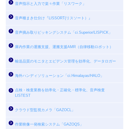
音声指示と入力で楽々作業「リスワーク」
音声種まき仕分け『LISSORT(リスソート）』
音声摘み取りピッキングシステム「ci.Superior/LISPICK」
庫内作業の運搬支援、運搬支援AMR（自律移動ロボット）
輸送品質のモニタとエビデンス管理を効率化、データロガー
海外ハンディソリューション「ci.Himalayas/HALO」
点検・検査業務を効率化・正確化・標準化、音声検査
LISTEST
クラウド型監視カメラ「GAZOCL」
作業映像一発検索システム「GAZOQS」