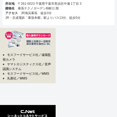
所在地
〒261-0023 千葉県千葉市美浜区中瀬 1丁目 3
建物名
幕張テクノガーデンB棟11 階
アクセス
JR海浜幕張 徒歩3分
JR・京成電鉄「幕張本郷」駅よりバス13分、徒歩5分
●
モスフードサービス社／遠隔監
視カメラ
●
ヤマトロジスティクス社／音声
認識システム
●
モスフードサービス社／WMS
●
丸善社／WMS