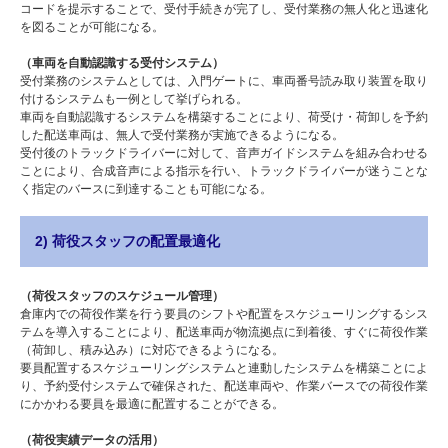
コードを提示することで、受付手続きが完了し、受付業務の無人化と迅速化
を図ることが可能になる。
（車両を自動認識する受付システム）
受付業務のシステムとしては、入門ゲートに、車両番号読み取り装置を取り
付けるシステムも一例として挙げられる。
車両を自動認識するシステムを構築することにより、荷受け・荷卸しを予約
した配送車両は、無人で受付業務が実施できるようになる。
受付後のトラックドライバーに対して、音声ガイドシステムを組み合わせる
ことにより、合成音声による指示を行い、トラックドライバーが迷うことな
く指定のバースに到達することも可能になる。
2) 荷役スタッフの配置最適化
（荷役スタッフのスケジュール管理）
倉庫内での荷役作業を行う要員のシフトや配置をスケジューリングするシス
テムを導入することにより、配送車両が物流拠点に到着後、すぐに荷役作業
（荷卸し、積み込み）に対応できるようになる。
要員配置するスケジューリングシステムと連動したシステムを構築ことによ
り、予約受付システムで確保された、配送車両や、作業バースでの荷役作業
にかかわる要員を最適に配置することができる。
（荷役実績データの活用）