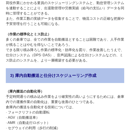
荷役作業にかかわる要員のスケジューリングシステムと、勤怠管理システム
を連動することにより、出退勤管理や労務実績（給与の支払い）データを同
時に管理することができる。
また、作業工数の実績データを収集することで、物流コストの正確な把握や
予実管理を行うことも可能になる。
（作業の標準化とミス防止）
多くの倉庫では、全ての作業を自動搬送とすることは困難であり、人手作業
が残ることはやむを得ないことであろう。
できる限り積み降ろし作業の標準化・効率化を図り、作業改善したうえで、
仕分けシステム（DPS･DAS）、音声認識による仕分けシステムなどの、ミ
ス防止のシステムを、より一層構築する必要がある。
3) 庫内自動搬送と仕分けスケジューリング作成
（庫内搬送の自動化等）
予定時間通りの積み込み作業をより確実性の高いようにするためには、倉庫
内での運搬作業の自動化は、重要な改善のひとつである。
倉庫内の搬送を自動化する技術については、
· フォークリフトの自動運転
· AGV（自動搬送車）
· AMR（自動走行ロボット）
· セグウェイの利用（歩行の削減）