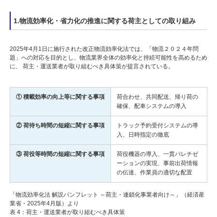
1.物流効率化・省力化の推進に関する荷主としての取り組み
2025年4月1日に施行された改正物流効率化法では、「物流２０２４年問
題」への対応を目的とし、物流業界全体の効率化と持続可能性を高めるため
に、 荷主・運送業者が取り組むべき具体策が提言されている。
① 積載効率の向上等に関する事項
荷合わせ、共同配送、帰り荷の
確保、配車システムの導入
② 荷待ち時間の短縮に関する事項
トラック予約受付システムの導
入、日時指定の徹底
③ 荷役等時間の短縮に関する事項
荷役機器の導入、一貫パレチゼ
ーションの実現、事前出荷情報
の伝達、作業員の適切な配置
「物流効率化法 解説パンフレット ～荷主・連鎖化事業者向け～」（経済産
業省・2025年4月版）より
表 4：荷主・運送業者が取り組むべき具体策