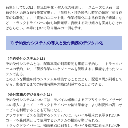
荷主としてCLOは、物流効率化・省人化の推進し、「スムーズな入荷・出
荷受付と迅速な荷役作業実現」、「荷待ち・積み降ろし時間の短縮（荷役作
業の効率化）」、「貨物のユニット化、作業標準化による作業負担軽減」な
ど、トラックドライバーの待ち時間短縮に貢献する取り組みを実施しなけれ
ばならない。本章において取り組みの一例を示す。
1) 予約受付システムの導入と受付業務のデジタル化
（予約受付システムとは）
予約受付システムとは、配送車両の到着時間を事前に予約し、「トラックバ
ースの予約」や、「荷役作業のスケジュールを管理する」機能を持ったシス
テムである。
このような機能を持つシステムを構築することにより、配送車両が到着して
から、出発するまでの待機時間を大幅に削減することができる。
（受付業務のデジタル化とは）
予約受付システムについては、モバイル端末によるアプリやクラウドサービ
スの導入によって、トラックドライバーや輸送業者は、より利便性の高いサ
ービスを利用することも可能になる。
クラウドサービスを使用するシステムでは、モバイル端末に表示されたQR
コードを受付票として使用するシステムの構築が挙げられる。
トラックドライバーは、物流拠点に到着し、モバイル端末に表示されたQR