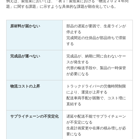
例えば、製造業においては、「表 1：製造業における「物流２０２４年問
題」に関する課題」に示すような具体的な課題が顕在化している。
原材料が届かない
部品の遅延が要因で、生産ラインが
停止する
完成間近の仕掛品が部品待ちで滞留
する
完成品が運べない
完成品が、納期に間に合わないケー
スが発生する
代替の輸送手段や、製品の一時保管
が必要になる
物流コストの上昇
トラックドライバーの労働時間制限
により、運賃が上昇する
配送車両手配が困難で、コスト増に
直結する
サプライチェーンの不安定化
遅延や配送不能でサプライチェーン
が不安定になる
生産計画変更や在庫の積み増しが必
要になる