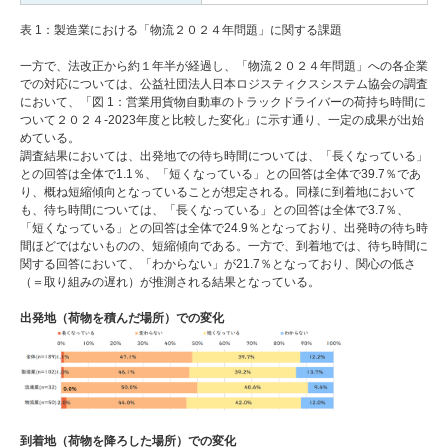
表 1：製造業における「物流２０２４年問題」に関する課題
一方で、法改正から約１年半が経過し、「物流２０２４年問題」への各企業
での対応については、公益社団法人日本ロジスティクスシステム協会の調査
において、「図 1：営業用貨物自動車のトラックドライバーの荷持ち時間に
ついて２０２４-2023年度と比較した変化」に示す通り、一定の成果が出始
めている。
調査結果においては、出発地での待ち時間については、「長くなっている」
との回答は全体で1.1％、「短くなっている」との回答は全体で39.7％であ
り、概ね短縮傾向となっていることが想定される。同様に到着地において
も、待ち時間については、「長くなっている」との回答は全体で3.7％、
「短くなっている」との回答は全体で24.9％となっており、出発時の待ち時
間ほどではないものの、短縮傾向である。一方で、到着地では、待ち時間に
関する回答において、「わからない」が21.7％となっており、関心の低さ
（＝取り組みの遅れ）が推測される結果となっている。
出発地（荷物を積んだ場所）での変化
到着地（荷物を降ろした場所）での変化