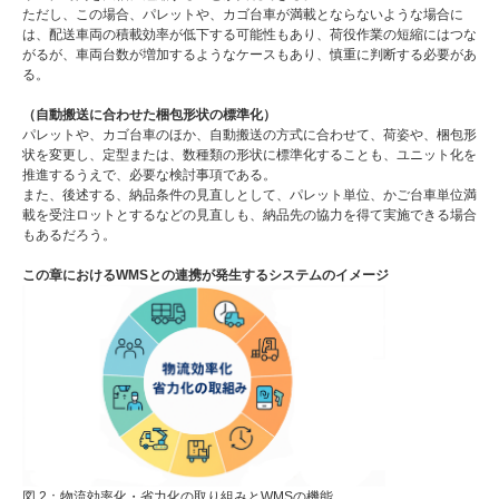
ただし、この場合、パレットや、カゴ台車が満載とならないような場合に
は、配送車両の積載効率が低下する可能性もあり、荷役作業の短縮にはつな
がるが、車両台数が増加するようなケースもあり、慎重に判断する必要があ
る。
（自動搬送に合わせた梱包形状の標準化）
パレットや、カゴ台車のほか、自動搬送の方式に合わせて、荷姿や、梱包形
状を変更し、定型または、数種類の形状に標準化することも、ユニット化を
推進するうえで、必要な検討事項である。
また、後述する、納品条件の見直しとして、パレット単位、かご台車単位満
載を受注ロットとするなどの見直しも、納品先の協力を得て実施できる場合
もあるだろう。
この章におけるWMSとの連携が発生するシステムのイメージ
図 2：物流効率化・省力化の取り組みとWMSの機能