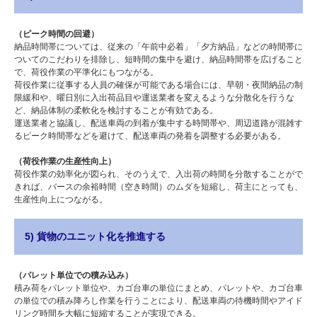
（ピーク時間の回避）
納品時間帯については、従来の「午前中必着」「夕方納品」などの時間帯に
ついてのこだわりを排除し、短時間の集中を避け、納品時間帯を広げること
で、荷役作業の平準化にもつながる。
荷役作業に従事する人員の確保が可能である場合には、早朝・夜間納品の制
限緩和や、曜日別に入出荷品目や運送業者を変えるような分散化を行うな
ど、納品体制の柔軟化を検討することが有効である。
運送業者と協議し、配送車両の到着が集中する時間帯や、周辺道路が混雑す
るピーク時間帯などを避けて、配送車両の発着を調整する必要がある。
（荷役作業の生産性向上）
荷役作業の効率化が図られ、そのうえで、入出荷の時間を分散することがで
きれば、バースの余裕時間（空き時間）のムダを短縮し、荷主にとっても、
生産性向上につながる。
5) 貨物のユニット化を推進する
（パレット単位での積み込み）
積み荷をパレット単位や、カゴ台車の単位にまとめ、パレットや、カゴ台車
の単位での積み降ろし作業を行うことにより、配送車両の待機時間やアイド
リング時間を大幅に短縮することが実現できる。