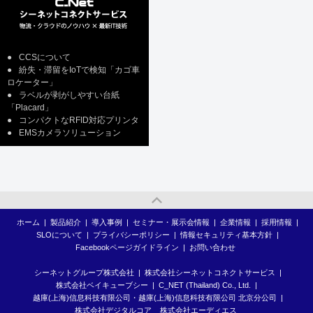
●
CCSについて
●
紛失・滞留をIoTで検知「カゴ車
ロケーター」
●
ラベルが剥がしやすい台紙
「Placard」
●
コンパクトなRFID対応プリンタ
●
EMSカメラソリューション
ホーム
|
製品紹介
|
導入事例
|
セミナー・展示会情報
|
企業情報
|
採用情報
|
SLOについて
|
プライバシーポリシー
|
情報セキュリティ基本方針
|
Facebookページガイドライン
|
お問い合わせ
シーネットグループ株式会社
|
株式会社シーネットコネクトサービス
|
株式会社ベイキューブシー
|
C_NET (Thailand) Co., Ltd.
|
越庫(上海)信息科技有限公司・越庫(上海)信息科技有限公司 北京分公司
|
株式会社デジタルコア
株式会社エーディエス