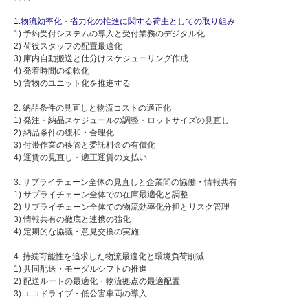
1.物流効率化・省力化の推進に関する荷主としての取り組み
1) 予約受付システムの導入と受付業務のデジタル化
2) 荷役スタッフの配置最適化
3) 庫内自動搬送と仕分けスケジューリング作成
4) 発着時間の柔軟化
5) 貨物のユニット化を推進する
2. 納品条件の見直しと物流コストの適正化
1) 発注・納品スケジュールの調整・ロットサイズの見直し
2) 納品条件の緩和・合理化
3) 付帯作業の移管と委託料金の有償化
4) 運賃の見直し・適正運賃の支払い
3. サプライチェーン全体の見直しと企業間の協働・情報共有
1) サプライチェーン全体での在庫最適化と調整
2) サプライチェーン全体での物流効率化分担とリスク管理
3) 情報共有の徹底と連携の強化
4) 定期的な協議・意見交換の実施
4. 持続可能性を追求した物流最適化と環境負荷削減
1) 共同配送・モーダルシフトの推進
2) 配送ルートの最適化・物流拠点の最適配置
3) エコドライブ・低公害車両の導入