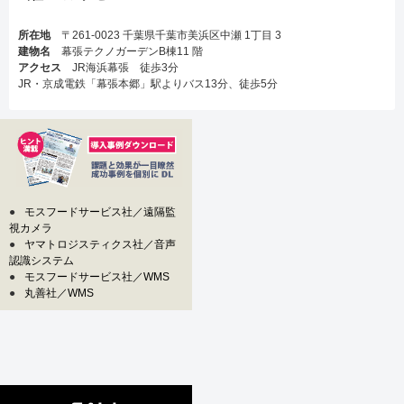
所在地
〒261-0023 千葉県千葉市美浜区中瀬 1丁目 3
建物名
幕張テクノガーデンB棟11 階
アクセス
JR海浜幕張 徒歩3分
JR・京成電鉄「幕張本郷」駅よりバス13分、徒歩5分
●
モスフードサービス社／遠隔監
視カメラ
●
ヤマトロジスティクス社／音声
認識システム
●
モスフードサービス社／WMS
●
丸善社／WMS