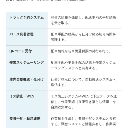
トラック予約システム
発荷の情報を発信し、配送車両の手配結果
を受け取る。
バース到着管理
配車手配の結果から仕分け締め切り時間を
管理する。
QRコード受付
配車情報から車両受付票の発行を行う。
作業スケジューリング
配車手配や要員手配の結果を作業スケジュ
ーリングシステムと共有する。
庫内自動搬送・仕分け
仕分け指示について、自動搬送システムへ
送信する。
ミス防止・WES
ミス防止システムやWESに予定データを送
信し、作業実績（在庫引き落とし情報）を
自動収集する。
要員手配・勤怠連携
作業量を生成し、要員手配システムと共有
する。勤怠システムと情報共有し、作業実