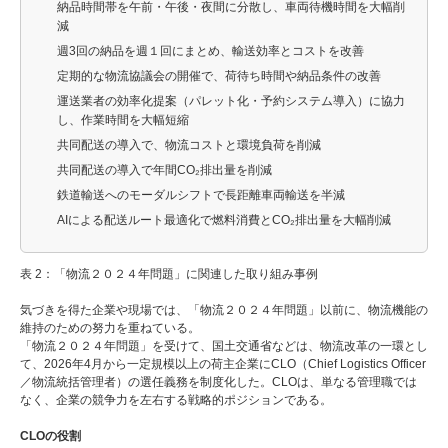
納品時間帯を午前・午後・夜間に分散し、車両待機時間を大幅削
減
週3回の納品を週１回にまとめ、輸送効率とコストを改善
定期的な物流協議会の開催で、荷待ち時間や納品条件の改善
運送業者の効率化提案（パレット化・予約システム導入）に協力
し、作業時間を大幅短縮
共同配送の導入で、物流コストと環境負荷を削減
共同配送の導入で年間CO₂排出量を削減
鉄道輸送へのモーダルシフトで長距離車両輸送を半減
AIによる配送ルート最適化で燃料消費とCO₂排出量を大幅削減
表 2：「物流２０２４年問題」に関連した取り組み事例
気づきを得た企業や現場では、「物流２０２４年問題」以前に、物流機能の
維持のための努力を重ねている。
「物流２０２４年問題」を受けて、国土交通省などは、物流改革の一環とし
て、2026年4月から一定規模以上の荷主企業にCLO（Chief Logistics Officer
／物流統括管理者）の選任義務を制度化した。CLOは、単なる管理職では
なく、企業の競争力を左右する戦略的ポジションである。
CLOの役割