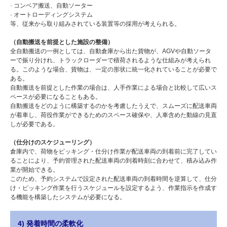
· コンベア搬送、自動ソーター
· オートローディングシステム
等、従来から取り組みされている装置等の採用が考えられる。
（自動搬送を前提とした施設の整備）
全自動搬送の一例としては、自動倉庫から出た貨物が、AGVや自動ソータ
ーで振り分けれ、トラックローダーで積荷されるような仕組みが考えられ
る。このような場合、貨物は、一定の形状に統一化されていることが必要で
ある。
自動搬送を前提とした作業の場合は、人手作業による場合と比較して広いス
ペースが必要になることもある。
自動搬送をどのように構築するのかを考慮したうえで、スムーズに配送車両
が着車し、荷役作業ができるためのスペース確保や、人車含めた動線の見直
しが必要である。
（仕分けのスケジューリング）
倉庫内で、荷物をピッキング・仕分け作業が配送車両の到着前に完了してい
ることにより、予約管理された配送車両の到着時刻に合わせて、積み込み作
業が開始できる。
このため、予約システムで設定された配送車両の到着時間を逆算して、仕分
け・ピッキング作業を行うスケジュールを設定するよう、作業指示を作成す
る機能を構築したシステムが必要になる。
4) 発着時間の柔軟化