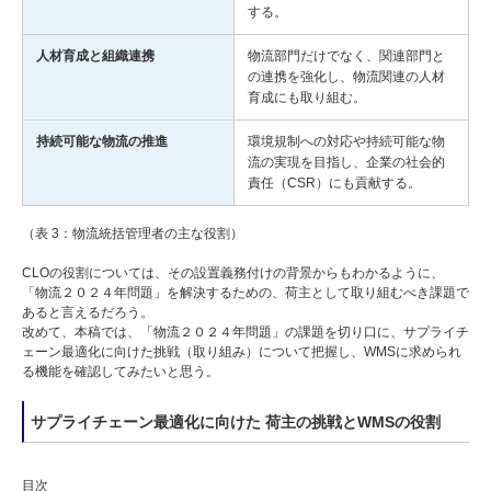
する。
人材育成と組織連携
物流部門だけでなく、関連部門と
の連携を強化し、物流関連の人材
育成にも取り組む。
持続可能な物流の推進
環境規制への対応や持続可能な物
流の実現を目指し、企業の社会的
責任（CSR）にも貢献する。
（表 3：物流統括管理者の主な役割）
CLOの役割については、その設置義務付けの背景からもわかるように、
「物流２０２４年問題」を解決するための、荷主として取り組むべき課題で
あると言えるだろう。
改めて、本稿では、「物流２０２４年問題」の課題を切り口に、サプライチ
ェーン最適化に向けた挑戦（取り組み）について把握し、WMSに求められ
る機能を確認してみたいと思う。
サプライチェーン最適化に向けた 荷主の挑戦とWMSの役割
目次