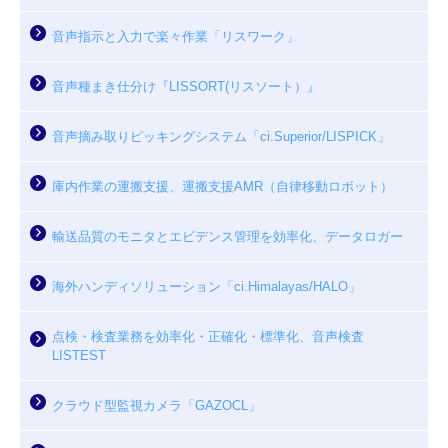
音声指示と入力で楽々作業「リスワーク」
音声種まき仕分け『LISSORT(リスソート）』
音声摘み取りピッキングシステム「ci.Superior/LISPICK」
庫内作業の運搬支援、運搬支援AMR（自律移動ロボット）
輸送品質のモニタとエビデンス管理を効率化、データロガー
海外ハンディソリューション「ci.Himalayas/HALO」
点検・検査業務を効率化・正確化・標準化、音声検査
LISTEST
クラウド型監視カメラ「GAZOCL」