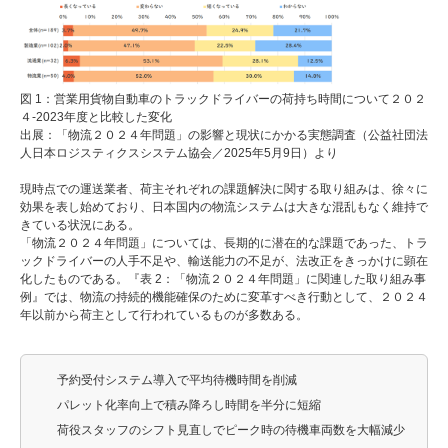
図 1：営業用貨物自動車のトラックドライバーの荷持ち時間について２０２
４-2023年度と比較した変化
出展：「物流２０２４年問題」の影響と現状にかかる実態調査（公益社団法
人日本ロジスティクスシステム協会／2025年5月9日）より
現時点での運送業者、荷主それぞれの課題解決に関する取り組みは、徐々に
効果を表し始めており、日本国内の物流システムは大きな混乱もなく維持で
きている状況にある。
「物流２０２４年問題」については、長期的に潜在的な課題であった、トラ
ックドライバーの人手不足や、輸送能力の不足が、法改正をきっかけに顕在
化したものである。『表 2：「物流２０２４年問題」に関連した取り組み事
例』では、物流の持続的機能確保のために変革すべき行動として、２０２４
年以前から荷主として行われているものが多数ある。
予約受付システム導入で平均待機時間を削減
パレット化率向上で積み降ろし時間を半分に短縮
荷役スタッフのシフト見直しでピーク時の待機車両数を大幅減少