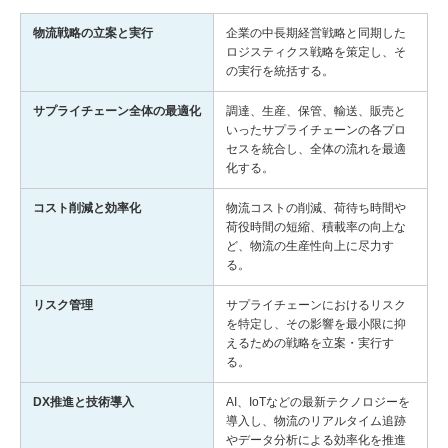
物流戦略の立案と実行
企業の中長期経営戦略と同期した
ロジスティクス戦略を策定し、そ
の実行を統括する。
サプライチェーン全体の最適化
調達、生産、保管、輸送、販売と
いったサプライチェーンの各プロ
セスを統合し、全体の流れを最適
化する。
コスト削減と効率化
物流コストの削減、荷待ち時間や
荷役時間の短縮、積載率の向上な
ど、物流の生産性向上に尽力す
る。
リスク管理
サプライチェーンにおけるリスク
を特定し、その影響を最小限に抑
えるための戦略を立案・実行す
る。
DX推進と技術導入
AI、IoTなどの最新テクノロジーを
導入し、物流のリアルタイム追跡
やデータ分析による効率化を推進