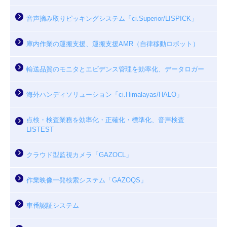
音声摘み取りピッキングシステム「ci.Superior/LISPICK」
庫内作業の運搬支援、運搬支援AMR（自律移動ロボット）
輸送品質のモニタとエビデンス管理を効率化、データロガー
海外ハンディソリューション「ci.Himalayas/HALO」
点検・検査業務を効率化・正確化・標準化、音声検査
LISTEST
クラウド型監視カメラ「GAZOCL」
作業映像一発検索システム「GAZOQS」
車番認証システム