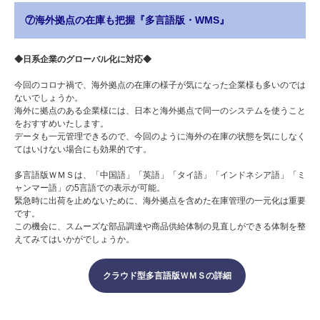
⑦海外拠点の在庫も把握『多言語版・WMS』
◆日系企業のグローバル化に対応◆
今回のコロナ禍で、海外拠点の在庫の様子が気になった企業様も多いのでは
ないでしょうか。
海外に拠点のある企業様には、日本と海外拠点で同一のシステムを使うこと
をおすすめいたします。
データも一元管理できるので、今回のように海外の在庫の状態を気にしなく
てはいけない場合にも効果的です。
多言語版ＷＭＳは、「中国語」「英語」「タイ語」「インドネシア語」「ミ
ャンマー語」の5言語での表示が可能。
緊急時に出荷を止めないために、海外拠点を含めた在庫管理の一元化は重要
です。
この機会に、スムーズな部品調達や商品供給体制の見直しができる体制を整
えてみてはいかがでしょうか。
クラウド型多言語版ＷＭＳの詳細