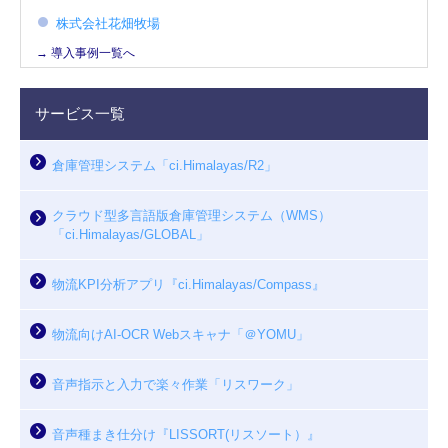
株式会社花畑牧場
→ 導入事例一覧へ
サービス一覧
倉庫管理システム「ci.Himalayas/R2」
クラウド型多言語版倉庫管理システム（WMS）
「ci.Himalayas/GLOBAL」
物流KPI分析アプリ『ci.Himalayas/Compass』
物流向けAI-OCR Webスキャナ「＠YOMU」
音声指示と入力で楽々作業「リスワーク」
音声種まき仕分け『LISSORT(リスソート）』