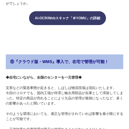
がでしょうか。
AI-OCR/Webスキャナ「＠YOMU」の詳細
⑥『クラウド版・WMS』導入で、在宅で管理が可能！
◆自宅にいながら、全国のセンターを一元管理◆
災害などの緊急事態が起きると、しばしば物流現場は混乱いたします。
今回のコロナでも、国内工場が停滞し輸出用部品が在庫として滞留してしま
った、特定の商品が売れることにより欠品の管理が複雑になったなど、多く
の影響があったと聞いています。
そのような環境においても、適正な管理がされていれば影響を最小限にする
ことが可能です。