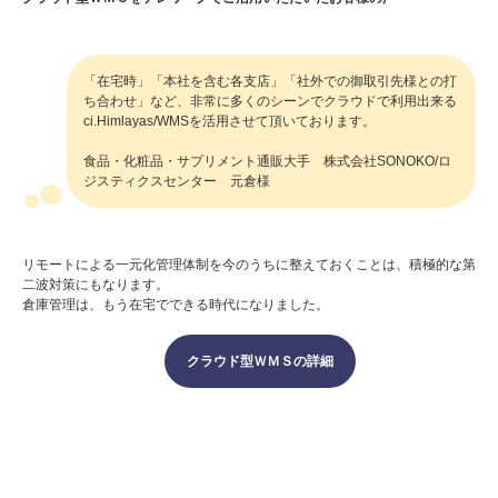
「在宅時」「本社を含む各支店」「社外での御取引先様との打
ち合わせ」など、非常に多くのシーンでクラウドで利用出来る
ci.Himlayas/WMSを活用させて頂いております。
食品・化粧品・サプリメント通販大手 株式会社SONOKO/ロ
ジスティクスセンター 元倉様
リモートによる一元化管理体制を今のうちに整えておくことは、積極的な第
二波対策にもなります。
倉庫管理は、もう在宅でできる時代になりました。
クラウド型ＷＭＳの詳細