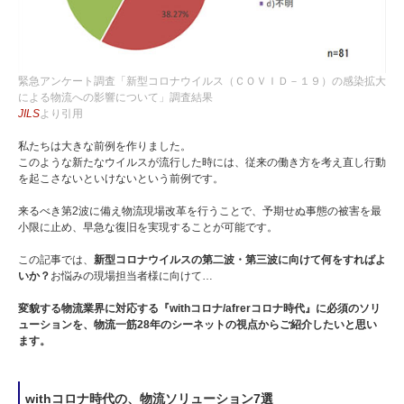
緊急アンケート調査「新型コロナウイルス（ＣＯＶＩＤ－１９）の感染拡大
による物流への影響について」調査結果
JILS
より引用
私たちは大きな前例を作りました。
このような新たなウイルスが流行した時には、従来の働き方を考え直し行動
を起こさないといけないという前例です。
来るべき第2波に備え物流現場改革を行うことで、予期せぬ事態の被害を最
小限に止め、早急な復旧を実現することが可能です。
この記事では、
新型コロナウイルスの第二波・第三波に向けて何をすればよ
いか？
お悩みの現場担当者様に向けて…
変貌する物流業界に対応する『withコロナ/afrerコロナ時代』に必須のソリ
ューションを、物流一筋28年のシーネットの視点からご紹介したいと思い
ます。
withコロナ時代の、物流ソリューション7選