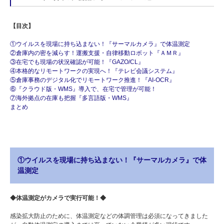
【目次】
①ウイルスを現場に持ち込まない！『サーマルカメラ』で体温測定
②倉庫内の密を減らす！運搬支援・自律移動ロボット『ＡＭＲ』
③在宅でも現場の状況確認が可能！『GAZO/CL』
④本格的なリモートワークの実現へ！『テレビ会議システム』
⑤倉庫事務のデジタル化でリモートワーク推進！『AI-OCR』
⑥『クラウド版・WMS』導入で、在宅で管理が可能！
⑦海外拠点の在庫も把握『多言語版・WMS』
まとめ
①ウイルスを現場に持ち込まない！『サーマルカメラ』で体
温測定
◆体温測定がカメラで実行可能！◆
感染拡大防止のために、体温測定などの体調管理は必須になってきました