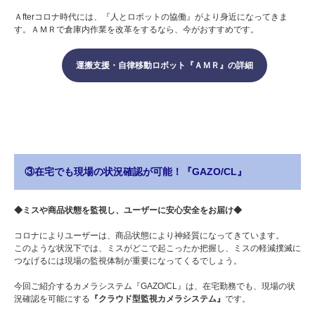
Ａfterコロナ時代には、『人とロボットの協働』がより身近になってきま
す。ＡＭＲで倉庫内作業を改革をするなら、今がおすすめです。
運搬支援・自律移動ロボット『ＡＭＲ』の詳細
③在宅でも現場の状況確認が可能！『GAZO/CL』
◆ミスや商品状態を監視し、ユーザーに安心安全をお届け◆
コロナによりユーザーは、商品状態により神経質になってきています。
このような状況下では、ミスがどこで起こったか把握し、ミスの軽減撲滅に
つなげるには現場の監視体制が重要になってくるでしょう。
今回ご紹介するカメラシステム『GAZO/CL』は、在宅勤務でも、現場の状
況確認を可能にする
『クラウド型監視カメラシステム』
です。