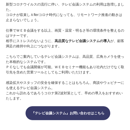
新型コロナウイルスの流行に伴い、テレビ会議システムの利用は急増しまし
た。
コロナが収束しＡfterコロナ時代になっても、リモートワーク推進の動きは
止まらないでしょう。
仕事でＷＥＢ会議をする以上、画質・温室・明るさ等の環境条件を整えるの
はマナーです。
相手にストレスのないように、
高品質なテレビ会議システムの導入
が、顧客
満足の維持や向上につながります。
こちらでご案内しているテレビ会議システムは、高品質、広角カメラを使っ
た本格的なシステムです。
ＰＣなしでも会議開催が可能。ＷＥＢセミナー機能もあり社内だけでなく取
引先を含めた営業ツールとしてもご利用いただけます。
感染拡大やスタッフの安全を確保することはもちろん、商談やウェビナーに
も使えるテレビ会議システム。
これから訪れるであろうコロナ第2波対策として、早めの導入をおすすめい
たします。
『テレビ会議システム』お問い合わせはこちら