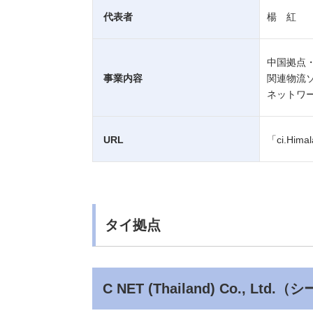
代表者
楊 紅
中国拠点・A
事業内容
関連物流
ネットワ
URL
「ci.Hi
タイ拠点
C NET (Thailand) Co., L