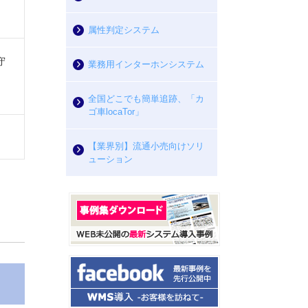
属性判定システム
守
業務用インターホンシステム
全国どこでも簡単追跡、「カ
ゴ車locaTor」
【業界別】流通小売向けソリ
ューション