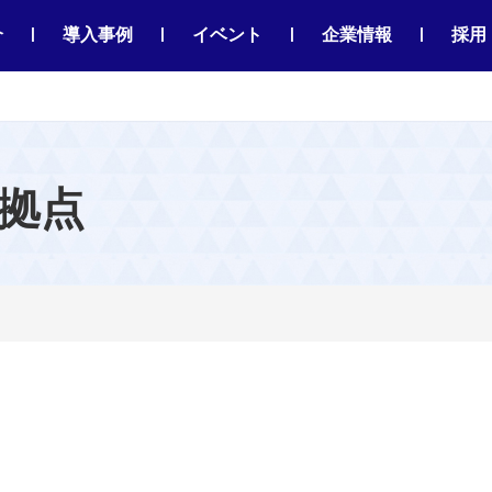
|
|
|
|
介
導入事例
イベント
企業情報
採用
拠点