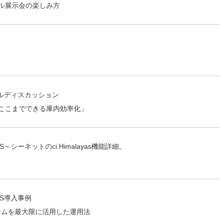
ル展示会の楽しみ方
 パネルディスカッション
 ここまでできる庫内効率化」
ーネットのci.Himalayas機能詳細。
S導入事例
テムを最大限に活用した運用法