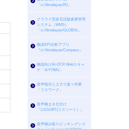
「ci.Himalayas/R2」
クラウド型多言語版倉庫管理
システム（WMS）
「ci.Himalayas/GLOBAL」
物流KPI分析アプリ
『ci.Himalayas/Compass』
物流向けAI-OCR Webスキャ
ナ「＠YOMU」
音声指示と入力で楽々作業
「リスワーク」
音声種まき仕分け
『LISSORT(リスソート）』
音声摘み取りピッキングシス