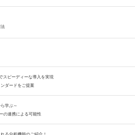
用法
でスピーディーな導入を実現
タンダードをご提案
から学ぶ～
ターの連携による可能性
られる分析機能のご紹介！