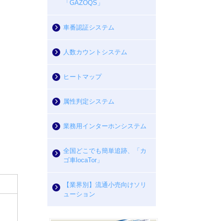
「GAZOQS」
車番認証システム
人数カウントシステム
ヒートマップ
属性判定システム
業務用インターホンシステム
全国どこでも簡単追跡、「カ
ゴ車locaTor」
【業界別】流通小売向けソリ
ューション