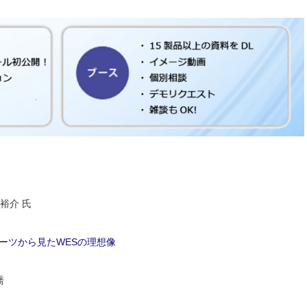
澤裕介 氏
るルーツから見たWESの理想像
喬