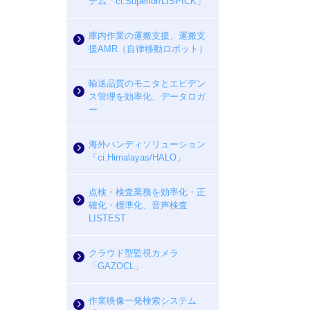
テム「ci.Superior/LISPICK」
庫内作業の運搬支援、運搬支
援AMR（自律移動ロボット）
輸送品質のモニタとエビデン
ス管理を効率化、データロガ
ー
海外ハンディソリューション
「ci.Himalayas/HALO」
点検・検査業務を効率化・正
確化・標準化、音声検査
LISTEST
クラウド型監視カメラ
「GAZOCL」
作業映像一発検索システム