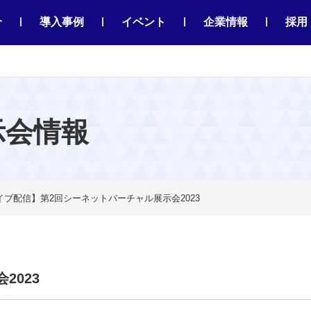
|
|
|
|
介
導入事例
イベント
企業情報
採用
示会情報
イブ配信】第2回シーネットバーチャル展示会2023
2023