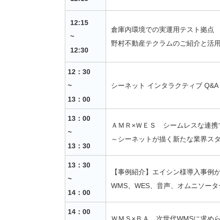
12:15
倉庫内環境での実運用テスト拠点
~
野村不動産テクラムのご紹介と活
12:30
12：30
~
シーネット インタラクティブ Q&A
13：00
13：00
ＡＭＲ×ＷＥＳ シームレスな連携
~
～シーネットが描く新たな業界ス
13：30
13：30
【事例紹介】エイシン様導入事例
~
WMS、WES、音声、オムニソー
14：00
14：00
ＷＭＳ×ＢＡ 次世代WMSに求め