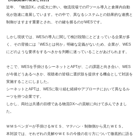
近年、『物流DX』の拡大に伴い、物流現場でのITツール導入と倉庫内自動
化が急速に進展しています。その中で、異なるシステムとの効果的な連携と
制御がますます重要とされ、その鍵を握るのがWESです。
しかし現状では、WESの導入に関して検討段階にとどまっている企業が多
く、その背後には「WESとは何か」明確な定義がないため、企業が、WES
にどのような要求をするべきかを判断に迷っていることがあげられます。
そこで、WESを手掛けるシーネットとAPTが、この課題と向き合い、WES
が今後どうあるべきか、視聴者の皆様に選択肢を提供する機会として対談を
実施することにしました。
シーネットとAPTは、WESに取り組む経緯やアプローチにおいて異なるル
ーツを持つ企業です。
しかし、両社は共通の目標である物流DXへの貢献に向けて歩んできまし
た。
ＷＭＳベンダーが手掛けるＷＥＳ、マテハン・制御側から見たＷＥＳ。
本対談では、それぞれの見解やＷＥＳの今後の在り方について徹底的に語る