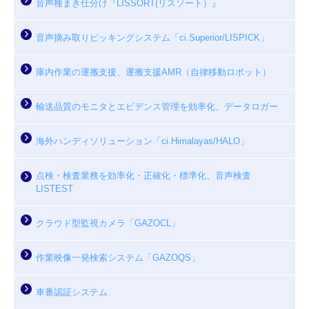
音声種まき仕分け『LISSORT(リスソート）』
音声摘み取りピッキングシステム「ci.Superior/LISPICK」
庫内作業の運搬支援、運搬支援AMR（自律移動ロボット）
輸送品質のモニタとエビデンス管理を効率化、データロガー
海外ハンディソリューション「ci.Himalayas/HALO」
点検・検査業務を効率化・正確化・標準化、音声検査
LISTEST
クラウド型監視カメラ「GAZOCL」
作業映像一発検索システム「GAZOQS」
車番認証システム