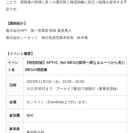
ことで、視聴者の皆様に多くの選択肢と物流戦略に役立つ知識を提供する予
定です。
【講師紹介】
株式会社APT 第一営業部 部長 栗原勇人
株式会社シーネット 執行役員営業本部長 鈴木喬
【イベント概要】
イベン
【特別対談】APT×C_Net WESの探求ー異なるルーツから見た
ト名
WESの理想像
2023年11月1日（水）15:00～16:00
日時
※11月30日まで、アーカイブ配信で視聴可（要事前登録）
会場
オンライン（EventHub上で行います）
参加費
無料
参加条
事前申込制