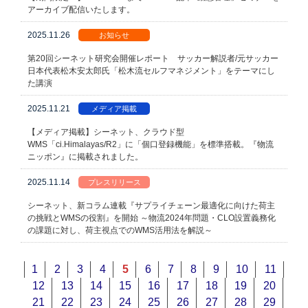
アーカイブ配信いたします。
2025.11.26
お知らせ
第20回シーネット研究会開催レポート サッカー解説者/元サッカー
日本代表松木安太郎氏「松木流セルフマネジメント」をテーマにし
た講演
2025.11.21
メディア掲載
【メディア掲載】シーネット、クラウド型
WMS「ci.Himalayas/R2」に「個口登録機能」を標準搭載。『物流
ニッポン』に掲載されました。
2025.11.14
プレスリリース
シーネット、新コラム連載『サプライチェーン最適化に向けた荷主
の挑戦とWMSの役割』を開始 ～物流2024年問題・CLO設置義務化
の課題に対し、荷主視点でのWMS活用法を解説～
1
2
3
4
5
6
7
8
9
10
11
12
13
14
15
16
17
18
19
20
21
22
23
24
25
26
27
28
29