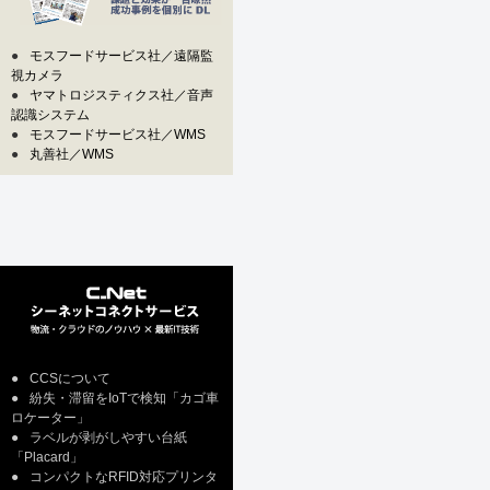
●
モスフードサービス社／遠隔監
視カメラ
●
ヤマトロジスティクス社／音声
認識システム
●
モスフードサービス社／WMS
●
丸善社／WMS
●
CCSについて
●
紛失・滞留をIoTで検知「カゴ車
ロケーター」
●
ラベルが剥がしやすい台紙
「Placard」
●
コンパクトなRFID対応プリンタ