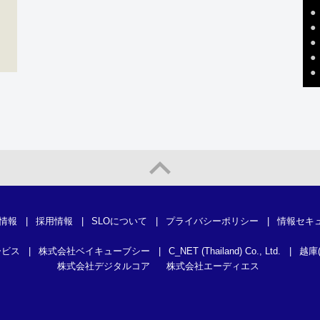
●
●
●
●
●
情報
|
採用情報
|
SLOについて
|
プライバシーポリシー
|
情報セキ
ービス
|
株式会社ベイキューブシー
|
C_NET (Thailand) Co., Ltd.
|
越庫
株式会社デジタルコア
株式会社エーディエス