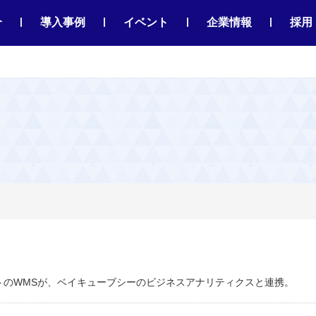
|
|
|
|
介
導入事例
イベント
企業情報
採用
トのWMSが、ベイキューブシーのビジネスアナリティクスと連携。