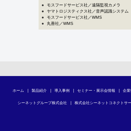
●
モスフードサービス社／遠隔監視カメラ
●
ヤマトロジスティクス社／音声認識システム
●
モスフードサービス社／WMS
●
丸善社／WMS
ホーム
|
製品紹介
|
導入事例
|
セミナー・展示会情報
|
企業
シーネットグループ株式会社
|
株式会社シーネットコネクトサ