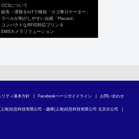
CCSについて
紛失・滞留をIoTで検知「カゴ車ロケーター」
ラベルが剥がしやすい台紙「Placard」
コンパクトなRFID対応プリンタ
EMSカメラソリューション
ュリティ基本方針
|
Facebookページガイドライン
|
お問い合わせ
(上海)信息科技有限公司・越庫(上海)信息科技有限公司 北京分公司
|