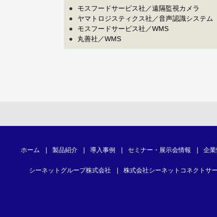
●
モスフードサービス社／遠隔監視カメラ
●
ヤマトロジスティクス社／音声認識システム
●
モスフードサービス社／WMS
●
丸善社／WMS
ホーム
|
製品紹介
|
導入事例
|
セミナー・展示会情報
|
企業
シーネットグループ株式会社
|
株式会社シーネットコネクトサ