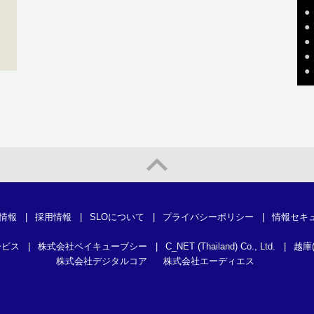
●
●
●
●
●
情報
|
採用情報
|
SLOについて
|
プライバシーポリシー
|
情報セキ
ービス
|
株式会社ベイキューブシー
|
C_NET (Thailand) Co., Ltd.
|
越庫
株式会社デジタルコア
株式会社エーディエス