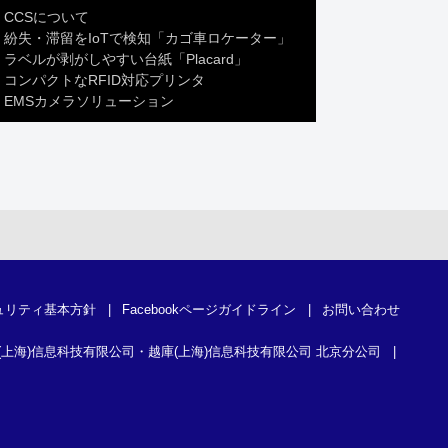
CCSについて
紛失・滞留をIoTで検知「カゴ車ロケーター」
ラベルが剥がしやすい台紙「Placard」
コンパクトなRFID対応プリンタ
EMSカメラソリューション
ュリティ基本方針
|
Facebookページガイドライン
|
お問い合わせ
(上海)信息科技有限公司・越庫(上海)信息科技有限公司 北京分公司
|