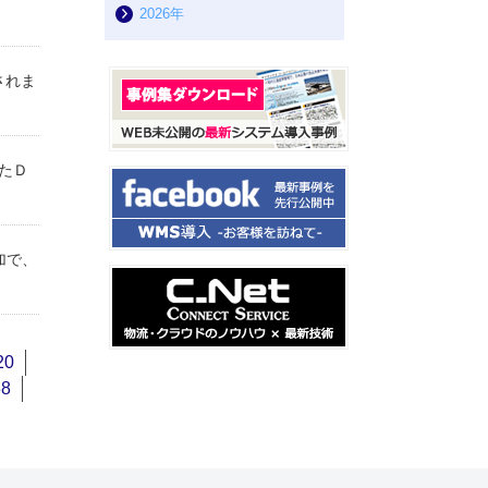
2026年
されま
たＤ
加で、
20
38