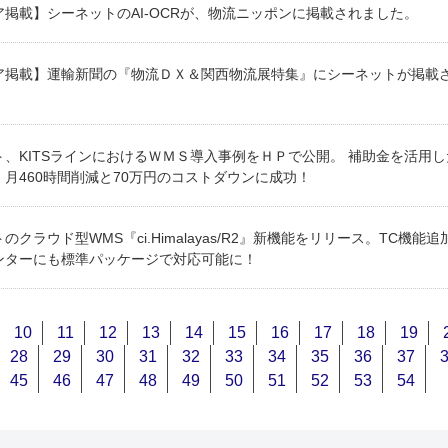
掲載】シーネットのAI-OCRが、物流ニッポンに掲載されました。
ア掲載】運輸新聞の『物流ＤＸ＆関西物流展特集』にシーネットが掲載
ト、KITSラインにおけるＷＭＳ導入事例をＨＰで公開。 補助金を活用し
月460時間削減と70万円のコストダウンに成功！
のクラウド型WMS『ci.Himalayas/R2』新機能をリリース。TC機能追
ンターにも標準パッケージで対応可能に！
10
11
12
13
14
15
16
17
18
19
28
29
30
31
32
33
34
35
36
37
45
46
47
48
49
50
51
52
53
54