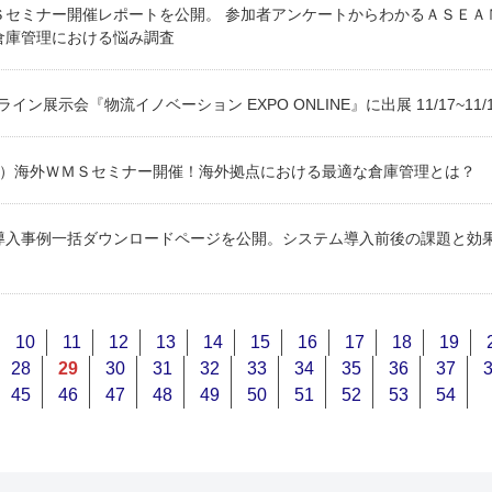
Ｓセミナー開催レポートを公開。 参加者アンケートからわかるＡＳＥＡ
倉庫管理における悩み調査
イン展示会『物流イノベーション EXPO ONLINE』に出展 11/17~11/1
5（木）海外ＷＭＳセミナー開催！海外拠点における最適な倉庫管理とは？
導入事例一括ダウンロードページを公開。システム導入前後の課題と効
10
11
12
13
14
15
16
17
18
19
28
29
30
31
32
33
34
35
36
37
45
46
47
48
49
50
51
52
53
54