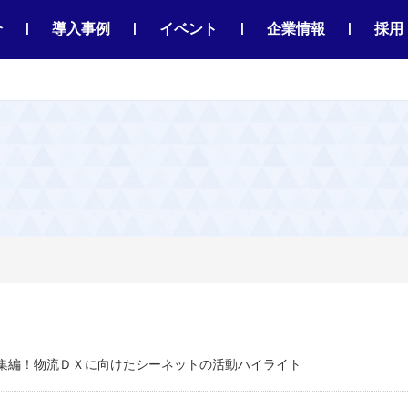
|
|
|
|
介
導入事例
イベント
企業情報
採用
年総集編！物流ＤＸに向けたシーネットの活動ハイライト