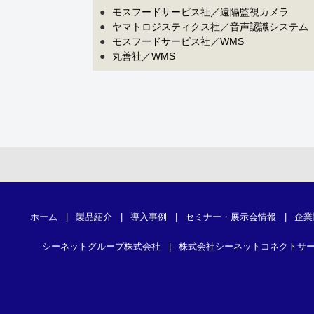
●
モスフードサービス社／遠隔監視カメラ
●
ヤマトロジスティクス社／音声認識システム
●
モスフードサービス社／WMS
●
丸善社／WMS
ホーム
|
製品紹介
|
導入事例
|
セミナー・展示会情報
|
企業
シーネットグループ株式会社
|
株式会社シーネットコネクトサ