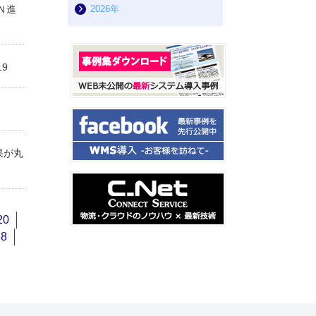
Ｎ進
2026年
9
果が丸
20
38