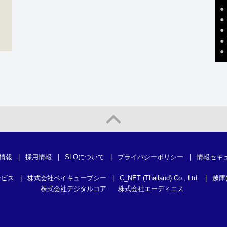
●
●
●
●
●
情報
|
採用情報
|
SLOについて
|
プライバシーポリシー
|
情報セキ
ービス
|
株式会社ベイキューブシー
|
C_NET (Thailand) Co., Ltd.
|
越庫
株式会社デジタルコア
株式会社エーディエス