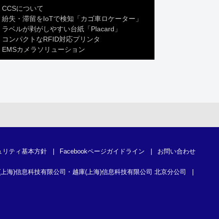
CCSについて
紛失・滞留をIoTで検知「カゴ車ロケーター」
ラベルが剥がしやすい台紙「Placard」
コンパクトなRFID対応プリンタ
EMSカメラソリューション
ュリティ基本方針
|
Facebookページガイドライン
|
お問い合わせ
(上海)信息科技有限公司・越庫(上海)信息科技有限公司 北京分公司
|