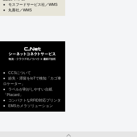
●
モスフードサービス社／WMS
●
丸善社／WMS
●
CCSについて
●
紛失・滞留をIoTで検知「カゴ車
ロケーター」
●
ラベルが剥がしやすい台紙
「Placard」
●
コンパクトなRFID対応プリンタ
●
EMSカメラソリューション