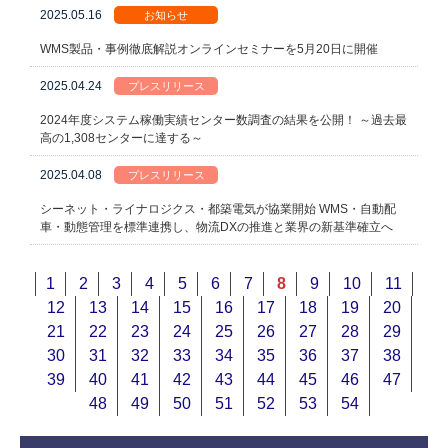
2025.05.16
お知らせ
WMS製品・事例徹底解説オンラインセミナーを5月20日に開催
2025.04.24
プレスリリース
2024年度システム稼働実績センター数調査の結果を公開！ ～過去最
高の1,308センターに達する～
2025.04.08
プレスリリース
シーネット・ライナロジクス・都築電気が協業開始 WMS・自動配
車・動態管理を標準連携し、物流DXの推進と業界の新基準確立へ
1
2
3
4
5
6
7
8
9
10
11
12
13
14
15
16
17
18
19
20
21
22
23
24
25
26
27
28
29
30
31
32
33
34
35
36
37
38
39
40
41
42
43
44
45
46
47
48
49
50
51
52
53
54