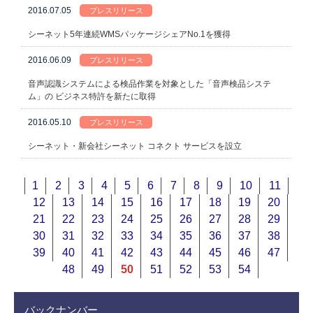
2016.07.05
プレスリリース
シーネット5年連続WMSパッケージシェアNo.1を獲得
2016.06.09
プレスリリース
音声認識システムによる検品作業を対象とした「音声検品システ
ム」の ビジネス特許を新たに取得
2016.05.10
プレスリリース
シーネット・新会社シーネット コネクト サービスを設立
1
2
3
4
5
6
7
8
9
10
11
12
13
14
15
16
17
18
19
20
21
22
23
24
25
26
27
28
29
30
31
32
33
34
35
36
37
38
39
40
41
42
43
44
45
46
47
48
49
50
51
52
53
54
バックナンバー