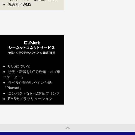
●
丸善社／WMS
●
CCSについて
●
紛失・滞留をIoTで検知「カゴ車
ロケーター」
●
ラベルが剥がしやすい台紙
「Placard」
●
コンパクトなRFID対応プリンタ
●
EMSカメラソリューション