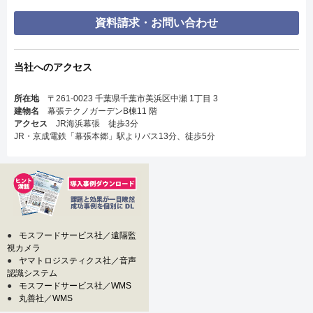
資料請求・お問い合わせ
当社へのアクセス
所在地
〒261-0023 千葉県千葉市美浜区中瀬 1丁目 3
建物名
幕張テクノガーデンB棟11 階
アクセス
JR海浜幕張 徒歩3分
JR・京成電鉄「幕張本郷」駅よりバス13分、徒歩5分
●
モスフードサービス社／遠隔監
視カメラ
●
ヤマトロジスティクス社／音声
認識システム
●
モスフードサービス社／WMS
●
丸善社／WMS