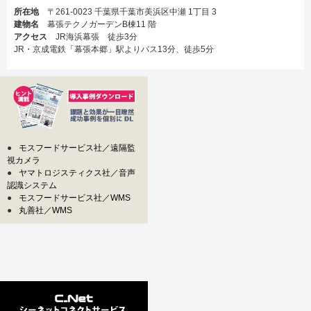
所在地
〒261-0023 千葉県千葉市美浜区中瀬 1丁目 3
建物名
幕張テクノガーデンB棟11 階
アクセス
JR海浜幕張 徒歩3分
JR・京成電鉄「幕張本郷」駅よりバス13分、徒歩5分
●
モスフードサービス社／遠隔監
視カメラ
●
ヤマトロジスティクス社／音声
認識システム
●
モスフードサービス社／WMS
●
丸善社／WMS