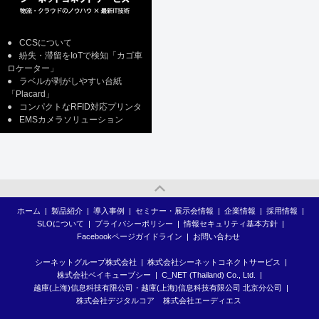
●
CCSについて
●
紛失・滞留をIoTで検知「カゴ車
ロケーター」
●
ラベルが剥がしやすい台紙
「Placard」
●
コンパクトなRFID対応プリンタ
●
EMSカメラソリューション
ホーム
|
製品紹介
|
導入事例
|
セミナー・展示会情報
|
企業情報
|
採用情報
|
SLOについて
|
プライバシーポリシー
|
情報セキュリティ基本方針
|
Facebookページガイドライン
|
お問い合わせ
シーネットグループ株式会社
|
株式会社シーネットコネクトサービス
|
株式会社ベイキューブシー
|
C_NET (Thailand) Co., Ltd.
|
越庫(上海)信息科技有限公司・越庫(上海)信息科技有限公司 北京分公司
|
株式会社デジタルコア
株式会社エーディエス