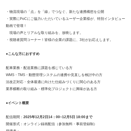
・物流現場の「点」を「線」でつなぐ、新たな連携構想を公開
・実際にPoCにご協力いただいているユーザー企業様が、特別インタビュー
動画で登壇！
現場の声とリアルな取り組みを、放映します。
・視聴者質問コーナー！皆様の企業の課題に、3社がお応えします。
●こんな方におすすめ
配車業務・配送業務に課題を感じている方
WMS・TMS・動態管理システムの連携や見直しを検討中の方
法改正対応・全体最適に向けた仕組みづくりに関心のある方
業界横断の取り組み・標準化プロジェクトに興味がある方
●イベント概要
配信期間：
2025年12月2日14：00~12月5日 18:00まで
開催形式：オンライン録画配信（参加無料・事前登録制）
登壇者：