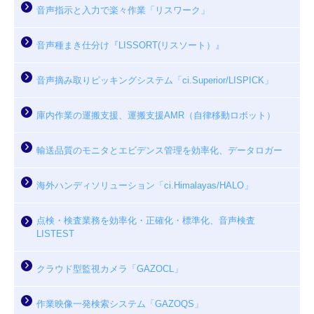
音声指示と入力で楽々作業「リスワーク」
音声種まき仕分け『LISSORT(リスソート）』
音声摘み取りピッキングシステム「ci.Superior/LISPICK」
庫内作業の運搬支援、運搬支援AMR（自律移動ロボット）
輸送品質のモニタとエビデンス管理を効率化、データロガー
海外ハンディソリューション「ci.Himalayas/HALO」
点検・検査業務を効率化・正確化・標準化、音声検査
LISTEST
クラウド型監視カメラ「GAZOCL」
作業映像一発検索システム「GAZOQS」