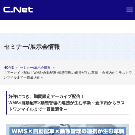
セミナー/展示会情報
HOME
＞
セミナー/展示会情報
＞
【アーカイブ配信】WMS×自動配車×動態管理の連携が生む革新 ～倉庫内からラストワ
ンマイルまで一貫最適化～
好評につき、期間限定アーカイブ配信！
WMS×自動配車×動態管理の連携が生む革新～倉庫内からラス
トワンマイルまで一貫最適化～