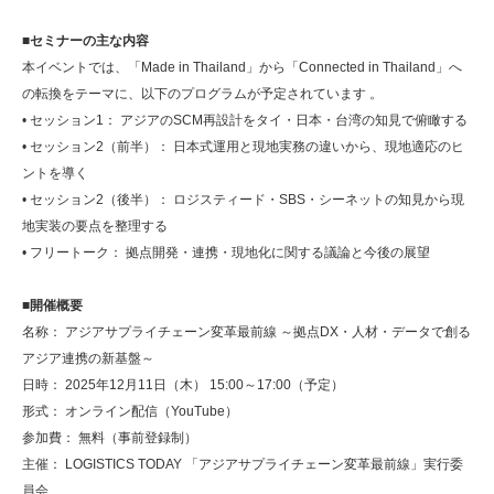
■セミナーの主な内容
本イベントでは、「Made in Thailand」から「Connected in Thailand」へ
の転換をテーマに、以下のプログラムが予定されています 。
• セッション1： アジアのSCM再設計をタイ・日本・台湾の知見で俯瞰する
• セッション2（前半）： 日本式運用と現地実務の違いから、現地適応のヒ
ントを導く
• セッション2（後半）： ロジスティード・SBS・シーネットの知見から現
地実装の要点を整理する
• フリートーク： 拠点開発・連携・現地化に関する議論と今後の展望
■開催概要
名称： アジアサプライチェーン変革最前線 ～拠点DX・人材・データで創る
アジア連携の新基盤～
日時： 2025年12月11日（木） 15:00～17:00（予定）
形式： オンライン配信（YouTube）
参加費： 無料（事前登録制）
主催： LOGISTICS TODAY 「アジアサプライチェーン変革最前線」実行委
員会