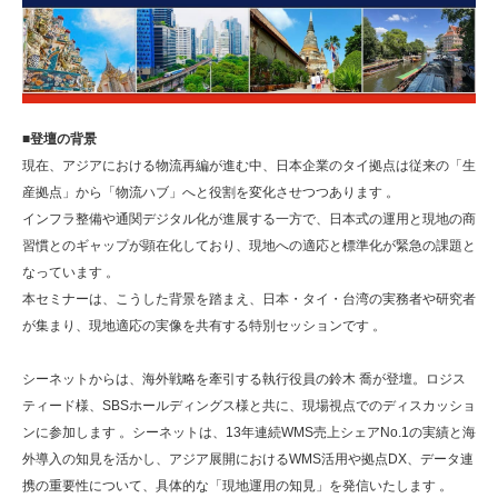
■登壇の背景
現在、アジアにおける物流再編が進む中、日本企業のタイ拠点は従来の「生
産拠点」から「物流ハブ」へと役割を変化させつつあります 。
インフラ整備や通関デジタル化が進展する一方で、日本式の運用と現地の商
習慣とのギャップが顕在化しており、現地への適応と標準化が緊急の課題と
なっています 。
本セミナーは、こうした背景を踏まえ、日本・タイ・台湾の実務者や研究者
が集まり、現地適応の実像を共有する特別セッションです 。
シーネットからは、海外戦略を牽引する執行役員の鈴木 喬が登壇。ロジス
ティード様、SBSホールディングス様と共に、現場視点でのディスカッショ
ンに参加します 。シーネットは、13年連続WMS売上シェアNo.1の実績と海
外導入の知見を活かし、アジア展開におけるWMS活用や拠点DX、データ連
携の重要性について、具体的な「現地運用の知見」を発信いたします 。