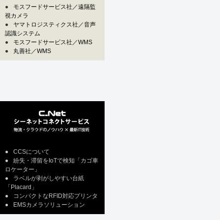
●
モスフードサービス社／遠隔監
視カメラ
●
ヤマトロジスティクス社／音声
認識システム
●
モスフードサービス社／WMS
●
丸善社／WMS
●
CCSについて
●
紛失・滞留をIoTで検知「カゴ車
ロケーター」
●
ラベルが剥がしやすい台紙
「Placard」
●
コンパクトなRFID対応プリンタ
●
EMSカメラソリューション