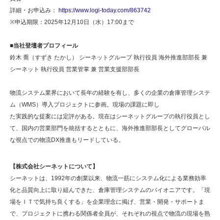
詳細・お申込み：
https://www.logi-today.com/863742
※申込期限：2025年12月10日（水）17:00まで
■当社登壇者プロフィール
鈴木 喬（すずき たかし） シーネットグループ 執行役員 海外推進部部長 兼
シーネット 執行役員 営業管掌 兼 営業支援部部長
物流システム業界において長年の経験を有し、多くの企業の倉庫管理システ
ム（WMS）導入プロジェクトに参画。現場の課題に即し
た実践的な提案には定評がある。現在はシーネットグループの執行役員とし
て、国内の営業部門を統括するとともに、海外推進部部長としてグローバル
な視点での物流DX推進もリードしている。
【株式会社シーネットについて】
シーネットは、1992年の創業以来、物流一筋にシステム化による業務効率
化と品質向上に取り組んできた、倉庫管理システムのパイオニアです。「現
場をＩＴで気持ち良くする」を企業理念に掲げ、営業・開発・サポートま
で、プロジェクトに携わる関係者全員が、それぞれの視点で物流の現場を熟