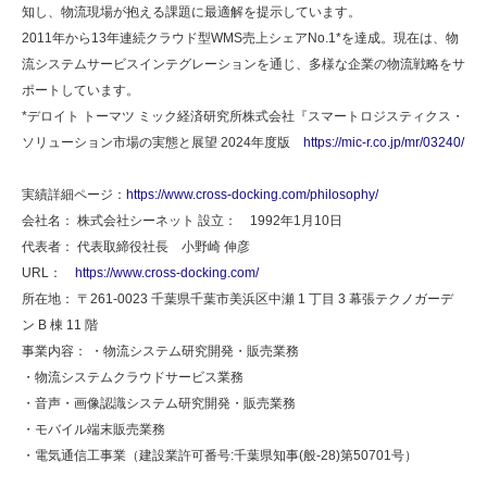
知し、物流現場が抱える課題に最適解を提示しています。
2011年から13年連続クラウド型WMS売上シェアNo.1*を達成。現在は、物
流システムサービスインテグレーションを通じ、多様な企業の物流戦略をサ
ポートしています。
*デロイト トーマツ ミック経済研究所株式会社『スマートロジスティクス・
ソリューション市場の実態と展望 2024年度版
https://mic-r.co.jp/mr/03240/
実績詳細ページ：
https://www.cross-docking.com/philosophy/
会社名： 株式会社シーネット 設立： 1992年1月10日
代表者： 代表取締役社長 小野崎 伸彦
URL：
https://www.cross-docking.com/
所在地： 〒261-0023 千葉県千葉市美浜区中瀬 1 丁目 3 幕張テクノガーデ
ン B 棟 11 階
事業内容： ・物流システム研究開発・販売業務
・物流システムクラウドサービス業務
・音声・画像認識システム研究開発・販売業務
・モバイル端末販売業務
・電気通信工事業（建設業許可番号:千葉県知事(般-28)第50701号）