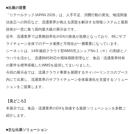
■出展の背景
「リテールテックJAPAN 2026」は、人手不足、消費行動の変化、物流関連
法改正への対応など、流通業界が抱える課題を解決する情報システムと最新
技術が一堂に集う国内最大級の展示会です。
近年、流通業界では業務効率化やDXの推進が急務となっており、特にサプ
ライチェーン全体でのデータ連携と可視化が一層重要になっています。
シーネットは、14年連続クラウド型WMS売上シェアNo.1（※）の実績とノ
ウハウを活かし、流通BMS対応や賞味期限管理など、食品・流通業界特有
の要件を標準搭載したWMSを提供してまいりました。
今回の展示会では、流通クラウド事業を展開するサイバーリンクスのブース
内にて出展し、流通業界のサプライチェーン全体最適化を支援するソリュー
ションをご提案します。
【見どころ】
本展示では、食品・流通業界のDXを加速する最新ソリューションを多数ご
紹介します。
■主な出展ソリューション