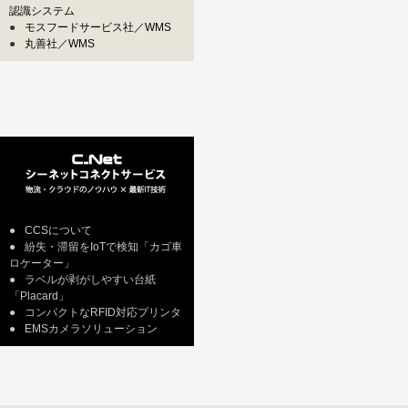
認識システム
●
モスフードサービス社／WMS
●
丸善社／WMS
●
CCSについて
●
紛失・滞留をIoTで検知「カゴ車
ロケーター」
●
ラベルが剥がしやすい台紙
「Placard」
●
コンパクトなRFID対応プリンタ
●
EMSカメラソリューション