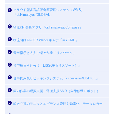
クラウド型多言語版倉庫管理システム（WMS）
「ci.Himalayas/GLOBAL」
物流KPI分析アプリ『ci.Himalayas/Compass』
物流向けAI-OCR Webスキャナ「＠YOMU」
音声指示と入力で楽々作業「リスワーク」
音声種まき仕分け『LISSORT(リスソート）』
音声摘み取りピッキングシステム「ci.Superior/LISPICK」
庫内作業の運搬支援、運搬支援AMR（自律移動ロボット）
輸送品質のモニタとエビデンス管理を効率化、データロガー