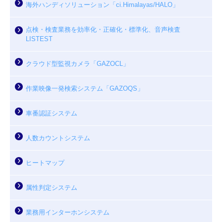
海外ハンディソリューション「ci.Himalayas/HALO」
点検・検査業務を効率化・正確化・標準化、音声検査
LISTEST
クラウド型監視カメラ「GAZOCL」
作業映像一発検索システム「GAZOQS」
車番認証システム
人数カウントシステム
ヒートマップ
属性判定システム
業務用インターホンシステム