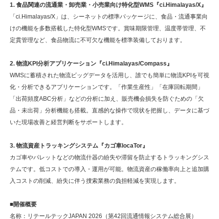
1. 食品関連の流通業・卸売業・小売業向け特化型WMS『ci.Himalayas/X』
「ci.Himalayas/X」は、シーネットの標準パッケージに、食品・流通事業向
けの機能を多数搭載した特化型WMSです。賞味期限管理、温度帯管理、不
定貫管理など、食品物流に不可欠な機能を標準装備しております。
2. 物流KPI分析アプリケーション『ci.Himalayas/Compass』
WMSに蓄積された物流ビッグデータを活用し、誰でも簡単に物流KPIを可視
化・分析できるアプリケーションです。「作業生産性」「在庫回転期間」
「出荷頻度ABC分析」などの分析に加え、販売機会損失を防ぐための「欠
品・未出荷」分析機能も搭載。直感的な操作で現状を把握し、データに基づ
いた現場改善と経営判断をサポートします。
3. 物流資産トラッキングシステム『カゴ車locaTor』
カゴ車やパレットなどの物流什器の紛失や滞留を防止するトラッキングシス
テムです。低コストでの導入・運用が可能。物流資産の稼働率向上と追加購
入コストの削減、紛失に伴う捜索業務の負担軽減を実現します。
■開催概要
名称：リテールテックJAPAN 2026（第42回流通情報システム総合展）