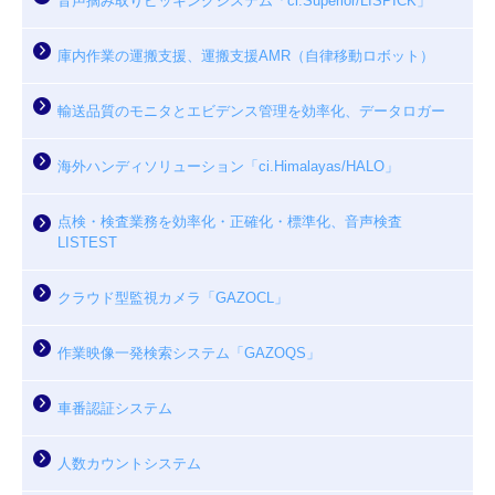
音声摘み取りピッキングシステム「ci.Superior/LISPICK」
庫内作業の運搬支援、運搬支援AMR（自律移動ロボット）
輸送品質のモニタとエビデンス管理を効率化、データロガー
海外ハンディソリューション「ci.Himalayas/HALO」
点検・検査業務を効率化・正確化・標準化、音声検査
LISTEST
クラウド型監視カメラ「GAZOCL」
作業映像一発検索システム「GAZOQS」
車番認証システム
人数カウントシステム