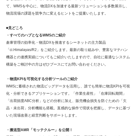
て、WMSを中心に、物流DXを加速する最新ソリューションを多数展示し、
物流現場の課題を競争力に変えるヒントをご提案いたします。
■見どころ
・すべてのハブとなるWMSのご紹介
倉庫管理の効率化・物流DXを推進するシーネットの主力製品
「ci.Himalayas/R2」をご紹介します。最新の取り組みや、豊富なマテハン
機器との連携実績についてもご紹介いたしますので、自社に最適なシステム
構築をご検討中の方はぜひブースにてお問い合わせください。
・物流KPIを可視化する分析ツールのご紹介
WMSに蓄積された物流ビッグデータを活用し、誰でも簡単に物流KPIを可視
化・分析できるアプリケーションです。「作業生産性」「在庫回転期間」
「出荷頻度ABC分析」などの分析に加え、販売機会損失を防ぐための「欠
品・未出荷」分析機能も搭載。直感的な操作で現状を把握し、データに基づ
いた現場改善と経営判断をサポートします。
・搬送型AMR「モッテクルー」を公開！