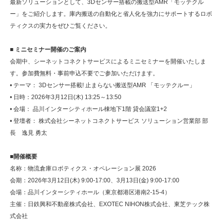
最新ソリューションとして、3Dセンサー搭載の搬送型AMR「モッテクル
ー」をご紹介します。庫内搬送の自動化と省人化を強力にサポートするロボ
ティクスの実力をぜひご覧ください。
■ ミニセミナー開催のご案内
会期中、シーネットコネクトサービスによるミニセミナーを開催いたしま
す。参加費無料・事前申込不要でご参加いただけます。
• テーマ： 3Dセンサー搭載! 止まらない搬送型AMR 「モッテクルー」
• 日時：2026年3月12日(木) 13:25～13:50
• 会場： 品川インターシティホール棟地下1階 貸会議室1+2
• 登壇者： 株式会社シーネットコネクトサービス ソリューション営業部 部
長 逸見 勇太
■開催概要
名称：物流倉庫ロボティクス・オペレーション展 2026
会期：2026年3月12日(木) 9:00-17:00、3月13日(金) 9:00-17:00
会場：品川インターシティホール（東京都港区港南2-15-4）
主催：日鉄興和不動産株式会社、EXOTEC NIHON株式会社、東芝テック株
式会社