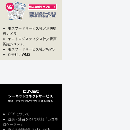
●
モスフードサービス社／遠隔監
視カメラ
●
ヤマトロジスティクス社／音声
認識システム
●
モスフードサービス社／WMS
●
丸善社／WMS
●
CCSについて
●
紛失・滞留をIoTで検知「カゴ車
ロケーター」
●
ラベルが剥がしやすい台紙