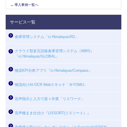
→ 導入事例一覧へ
サービス一覧
倉庫管理システム「ci.Himalayas/R2」
クラウド型多言語版倉庫管理システム（WMS）
「ci.Himalayas/GLOBAL」
物流KPI分析アプリ『ci.Himalayas/Compass』
物流向けAI-OCR Webスキャナ「＠YOMU」
音声指示と入力で楽々作業「リスワーク」
音声種まき仕分け『LISSORT(リスソート）』