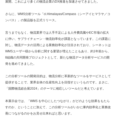
展開。これにより多くの物流企業のDX推進を加速させてきました。
さらに、WMS分析ツール「ci.Himalayas/Compass（シーアイヒマラヤ／コ
ンパス）」の製品版を正式リリース。
言うまでもなく、物流業界では人手不足による人件費高騰やEC市場の拡大
に伴い、サプライチェーン・物流効率化が課題となっています。この課題に
対し、物流データの活用による業務効率化が注目されており、シーネットは
WMSユーザー様から分析に関する要望が増えたこともあり、約1年前から、
8組織の共同開発プロジェクトとして、新たな物流データ分析サービスの開
発を進めてきました。
この分析ツールの開発目的は、物流分析に革新的なツールをサービスとして
提供することで、業界全体の生産性向上を目指すというものです。まさに、
「国際物流総合展2024」のテーマに相応しいツールだと考えています。
本展示会では、「WMS を中心にしたつながり」がどのような効果をもたら
すのか、ということに加えて、この分析ツールがいかに庫内効率化と業務改
善につながるのかをお見せ出来ればと思います。