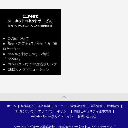
●
CCSについて
●
紛失・滞留をIoTで検知「カゴ車
ロケーター」
●
ラベルが剥がしやすい台紙
「Placard」
●
コンパクトなRFID対応プリンタ
●
EMSカメラソリューション
ホーム
|
製品紹介
|
導入事例
|
セミナー・展示会情報
|
企業情報
|
採用情報
|
SLOについて
|
プライバシーポリシー
|
情報セキュリティ基本方針
|
Facebookページガイドライン
|
お問い合わせ
シーネットグループ株式会社
|
株式会社シーネットコネクトサービス
|