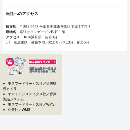
当社へのアクセス
所在地
〒261-0023 千葉県千葉市美浜区中瀬 1丁目 3
建物名
幕張テクノガーデンB棟11 階
アクセス
JR海浜幕張 徒歩3分
JR・京成電鉄「幕張本郷」駅よりバス13分、徒歩5分
●
モスフードサービス社／遠隔監
視カメラ
●
ヤマトロジスティクス社／音声
認識システム
●
モスフードサービス社／WMS
●
丸善社／WMS