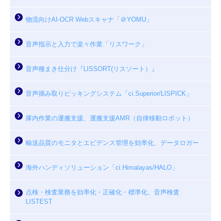
物流向けAI-OCR Webスキャナ「＠YOMU」
音声指示と入力で楽々作業「リスワーク」
音声種まき仕分け『LISSORT(リスソート）』
音声摘み取りピッキングシステム「ci.Superior/LISPICK」
庫内作業の運搬支援、運搬支援AMR（自律移動ロボット）
輸送品質のモニタとエビデンス管理を効率化、データロガー
海外ハンディソリューション「ci.Himalayas/HALO」
点検・検査業務を効率化・正確化・標準化、音声検査
LISTEST