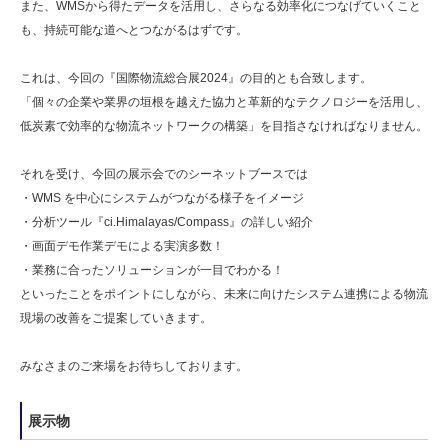
また、WMSから得たデータを活用し、さらなる効率化につなげていくこと
も、持続可能な道へとつながるはずです。
これは、今回の『国際物流総合展2024』の目的とも合致します。
「個々の企業や業界の垣根を越えた協力と革新的なテクノロジーを活用し、
低炭素で効率的な物流ネットワークの構築」を目指さなければなりません。
それを受け、今回の展示会でのシーネットブースでは
・WMS を中心にシステムがつながる様子をイメージ
・分析ツール『ci.Himalayas/Compass』の詳しい紹介
・画面デモ作業デモによる実演多数！
・業務に合ったソリューションが一目でわかる！
といったことをポイントにしながら、未来に向けたシステム連携による物流
現場の改善をご提案していきます。
みなさまのご来場をお待ちしております。
展示物