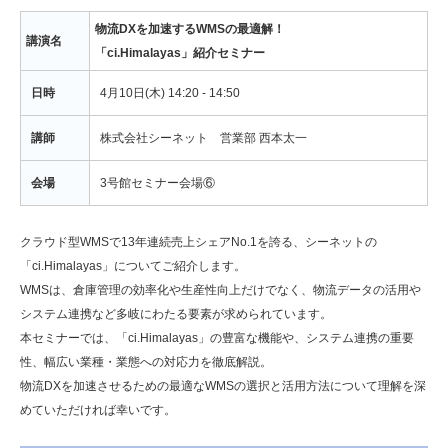
物流DXを加速するWMSの最適解！
講演名
「ci.Himalayas」紹介セミナー
日時
4月10日(木) 14:20 - 14:50
講師
株式会社シーネット 営業部 西本太一
会場
3号館セミナー会場⑥
クラウド型WMSで13年連続売上シェアNo.1を誇る、シーネットの
「ci.Himalayas」についてご紹介します。
WMSは、倉庫管理の効率化や生産性向上だけでなく、物流データの活用や
システム連携など多岐にわたる要素が求められています。
本セミナーでは、「ci.Himalayas」の豊富な機能や、システム連携の重要
性、幅広い業種・業態への対応力を徹底解説。
物流DXを加速させるための最適なWMSの選択と活用方法について理解を深
めていただければ幸いです。