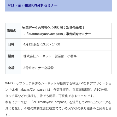
4/11（金）物流KPI分析セミナー
物流データの可視化で切り開く次世代物流！
講演名
～「ci.Himalayas/Compass」事例紹介セミナー
日時
4月12日(金) 13:30 - 14:00
講師
株式会社シーネット 営業部 小林泰
会場
3号館セミナー会場⑥
WMSトップシェアを誇るシーネットが提供する物流KPI分析アプリケーショ
ン「ci.Himalayas/Compass」は、作業生産性、在庫回転期間、ABC分析、
タッチ率などの指標を、誰でも簡単に可視化できるツールです。
本セミナーでは、「ci.Himalayas/Compass」を活用してWMS上のデータを
見える化し、今後の業務改善に役立てているお客様の取り組みをご紹介しま
す。