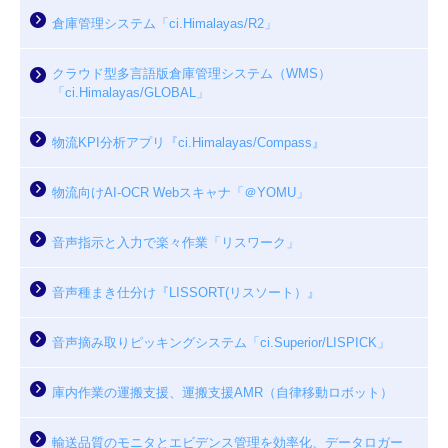
倉庫管理システム「ci.Himalayas/R2」
クラウド型多言語版倉庫管理システム（WMS）
「ci.Himalayas/GLOBAL」
物流KPI分析アプリ『ci.Himalayas/Compass』
物流向けAI-OCR Webスキャナ「＠YOMU」
音声指示と入力で楽々作業「リスワーク」
音声種まき仕分け『LISSORT(リスソート）』
音声摘み取りピッキングシステム「ci.Superior/LISPICK」
庫内作業の運搬支援、運搬支援AMR（自律移動ロボット）
輸送品質のモニタとエビデンス管理を効率化、データロガー