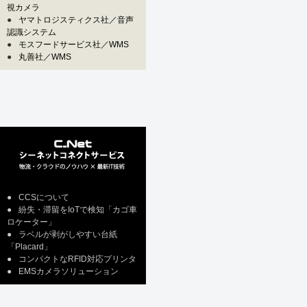
視カメラ
●
ヤマトロジスティクス社／音声
認識システム
●
モスフードサービス社／WMS
●
丸善社／WMS
●
CCSについて
●
紛失・滞留をIoTで検知「カゴ車
ロケーター」
●
ラベルが剥がしやすい台紙
「Placard」
●
コンパクトなRFID対応プリンタ
●
EMSカメラソリューション