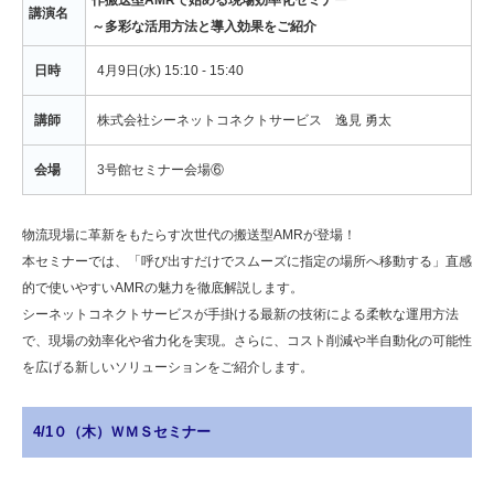
講演名
～多彩な活用方法と導入効果をご紹介
日時
4月9日(水) 15:10 - 15:40
講師
株式会社シーネットコネクトサービス 逸見 勇太
会場
3号館セミナー会場⑥
物流現場に革新をもたらす次世代の搬送型AMRが登場！
本セミナーでは、「呼び出すだけでスムーズに指定の場所へ移動する」直感
的で使いやすいAMRの魅力を徹底解説します。
シーネットコネクトサービスが手掛ける最新の技術による柔軟な運用方法
で、現場の効率化や省力化を実現。さらに、コスト削減や半自動化の可能性
を広げる新しいソリューションをご紹介します。
4/1０（木）ＷＭＳセミナー