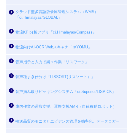
クラウド型多言語版倉庫管理システム（WMS）
「ci.Himalayas/GLOBAL」
物流KPI分析アプリ『ci.Himalayas/Compass』
物流向けAI-OCR Webスキャナ「＠YOMU」
音声指示と入力で楽々作業「リスワーク」
音声種まき仕分け『LISSORT(リスソート）』
音声摘み取りピッキングシステム「ci.Superior/LISPICK」
庫内作業の運搬支援、運搬支援AMR（自律移動ロボット）
輸送品質のモニタとエビデンス管理を効率化、データロガー