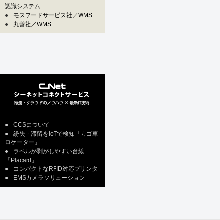
認識システム
●
モスフードサービス社／WMS
●
丸善社／WMS
●
CCSについて
●
紛失・滞留をIoTで検知「カゴ車
ロケーター」
●
ラベルが剥がしやすい台紙
「Placard」
●
コンパクトなRFID対応プリンタ
●
EMSカメラソリューション