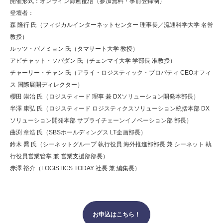
開催形式：オンライン録画配信（参加無料・事前登録制）
登壇者：
森 隆行 氏（フィジカルインターネットセンター 理事長／流通科学大学 名誉
教授）
ルッツ・バノミョン 氏（タマサート大学 教授）
アピチャット・ソパダン 氏（チェンマイ大学 学部長 准教授）
チャーリー・チャン 氏（アライ・ロジスティック・プロパティ CEOオフィ
ス 国際展開ディレクター）
櫻田 崇治 氏（ロジスティード 理事 兼 DXソリューション開発本部長）
半澤 康弘 氏（ロジスティード ロジスティクスソリューション統括本部 DX
ソリューション開発本部 サプライチェーンイノベーション部 部長）
曲渕 章浩 氏（SBSホールディングス LT企画部長）
鈴木 喬 氏（シーネットグループ 執行役員 海外推進部部長 兼 シーネット 執
行役員営業管掌 兼 営業支援部部長）
赤澤 裕介（LOGISTICS TODAY 社長 兼 編集長）
お申込はこちら！