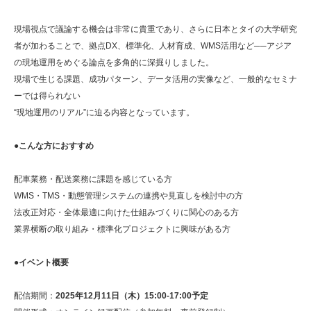
現場視点で議論する機会は非常に貴重であり、さらに日本とタイの大学研究
者が加わることで、拠点DX、標準化、人材育成、WMS活用など──アジア
の現地運用をめぐる論点を多角的に深掘りしました。
現場で生じる課題、成功パターン、データ活用の実像など、一般的なセミナ
ーでは得られない
“現地運用のリアル”に迫る内容となっています。
●こんな方におすすめ
配車業務・配送業務に課題を感じている方
WMS・TMS・動態管理システムの連携や見直しを検討中の方
法改正対応・全体最適に向けた仕組みづくりに関心のある方
業界横断の取り組み・標準化プロジェクトに興味がある方
●イベント概要
配信期間：
2025年12月11日（木）15:00-17:00予定