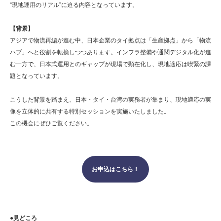
“現地運用のリアル”に迫る内容となっています。
【背景】
アジアで物流再編が進む中、日本企業のタイ拠点は「生産拠点」から「物流
ハブ」へと役割を転換しつつあります。インフラ整備や通関デジタル化が進
む一方で、日本式運用とのギャップが現場で顕在化し、現地適応は喫緊の課
題となっています。
こうした背景を踏まえ、日本・タイ・台湾の実務者が集まり、現地適応の実
像を立体的に共有する特別セッションを実施いたしました。
この機会にぜひご覧ください。
お申込はこちら！
●見どころ