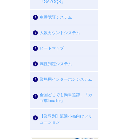
「GAZOQS」
車番認証システム
人数カウントシステム
ヒートマップ
属性判定システム
業務用インターホンシステム
全国どこでも簡単追跡、「カ
ゴ車locaTor」
【業界別】流通小売向けソリ
ューション