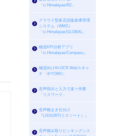
「ci.Himalayas/R2」
クラウド型多言語版倉庫管理
システム（WMS）
「ci.Himalayas/GLOBAL」
物流KPI分析アプリ
『ci.Himalayas/Compass』
物流向けAI-OCR Webスキャ
ナ「＠YOMU」
音声指示と入力で楽々作業
「リスワーク」
音声種まき仕分け
『LISSORT(リスソート）』
音声摘み取りピッキングシス