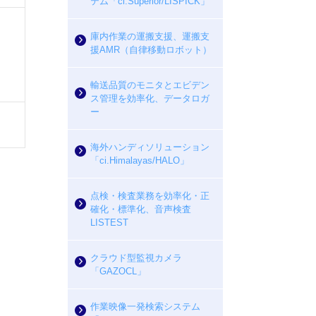
テム「ci.Superior/LISPICK」
庫内作業の運搬支援、運搬支
援AMR（自律移動ロボット）
輸送品質のモニタとエビデン
ス管理を効率化、データロガ
ー
海外ハンディソリューション
「ci.Himalayas/HALO」
点検・検査業務を効率化・正
確化・標準化、音声検査
LISTEST
クラウド型監視カメラ
「GAZOCL」
作業映像一発検索システム