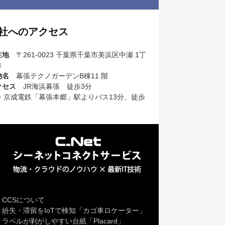
社へのアクセス
在地
〒261-0023 千葉県千葉市美浜区中瀬 1丁
3
物名
幕張テクノガーデンB棟11 階
クセス
JR海浜幕張 徒歩3分
R・京成電鉄「幕張本郷」駅よりバス13分、徒歩
CCSについて
紛失・滞留をIoTで検知「カゴ車ロケーター」
ラベルが剥がしやすい台紙「Placard」