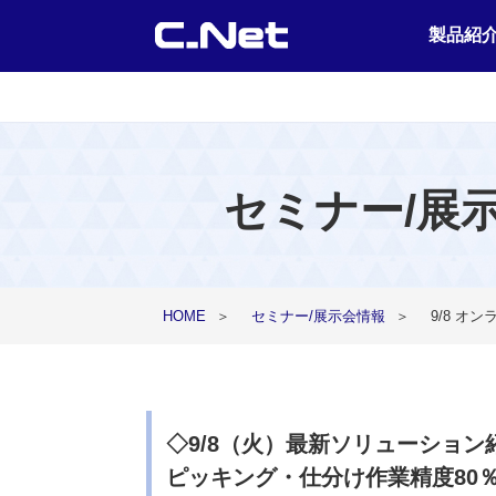
製品紹
セミナー/展
HOME
＞
セミナー/展示会情報
＞
9/8 オ
◇9/8（火）最新ソリューショ
ピッキング・仕分け作業精度80