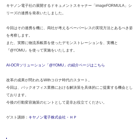
キヤノン電子社の展開するドキュメントスキャナー「imageFORMULA」シ
リーズの連携を発表いたしました。
今回はその連携を機に、両社が考えるペーパーレスの実現方法とあるべき姿
を考察します。
また、実際に物流系帳票を使ったデモンストレーションを、実機と
『@YOMU』を使って実施をいたします。
AI-OCRソリューション「@YOMU」の紹介ページはこちら
改革の成果が問われるWithコロナ時代のスタート。
今回は、バックオフィス業務における解決策を具体的にご提案する機会とし
ております。
今後の行動変容施策のヒントとして是非お役立てください。
ゲスト講師：
キヤノン電子株式会社・ＨＰ