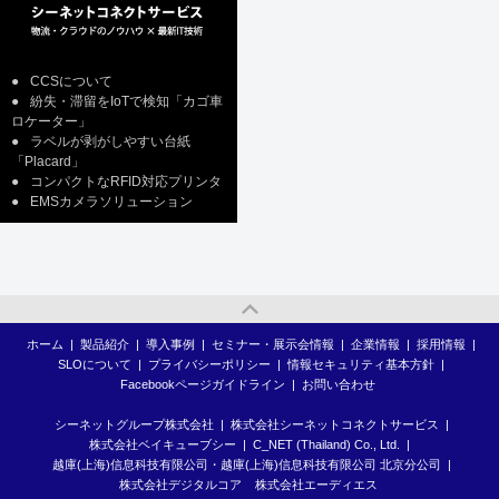
●
CCSについて
●
紛失・滞留をIoTで検知「カゴ車
ロケーター」
●
ラベルが剥がしやすい台紙
「Placard」
●
コンパクトなRFID対応プリンタ
●
EMSカメラソリューション
ホーム
|
製品紹介
|
導入事例
|
セミナー・展示会情報
|
企業情報
|
採用情報
|
SLOについて
|
プライバシーポリシー
|
情報セキュリティ基本方針
|
Facebookページガイドライン
|
お問い合わせ
シーネットグループ株式会社
|
株式会社シーネットコネクトサービス
|
株式会社ベイキューブシー
|
C_NET (Thailand) Co., Ltd.
|
越庫(上海)信息科技有限公司・越庫(上海)信息科技有限公司 北京分公司
|
株式会社デジタルコア
株式会社エーディエス