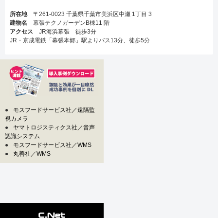
所在地
〒261-0023 千葉県千葉市美浜区中瀬 1丁目 3
建物名
幕張テクノガーデンB棟11 階
アクセス
JR海浜幕張 徒歩3分
JR・京成電鉄「幕張本郷」駅よりバス13分、徒歩5分
●
モスフードサービス社／遠隔監
視カメラ
●
ヤマトロジスティクス社／音声
認識システム
●
モスフードサービス社／WMS
●
丸善社／WMS