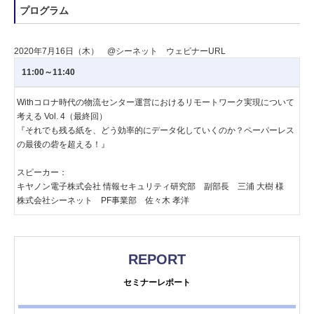
プログラム
2020年7月16日（木） @シーネット ウェビナーURL
11:00～11:40
Withコロナ時代の物流センター運営におけるリモートワーク実現について
考える Vol. 4（最終回）
『それでも残る紙を、どう効率的にデータ化していくのか？ペーパーレス
の最後の砦を超える！』
スピーカー：
キヤノン電子株式会社 情報セキュリティ研究部 副部長 三浦 大樹 様
株式会社シーネット PF事業部 佐々木 孝洋
REPORT
セミナーレポート