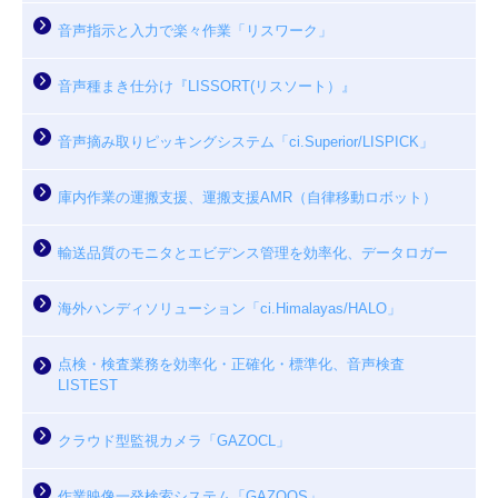
音声指示と入力で楽々作業「リスワーク」
音声種まき仕分け『LISSORT(リスソート）』
音声摘み取りピッキングシステム「ci.Superior/LISPICK」
庫内作業の運搬支援、運搬支援AMR（自律移動ロボット）
輸送品質のモニタとエビデンス管理を効率化、データロガー
海外ハンディソリューション「ci.Himalayas/HALO」
点検・検査業務を効率化・正確化・標準化、音声検査
LISTEST
クラウド型監視カメラ「GAZOCL」
作業映像一発検索システム「GAZOQS」