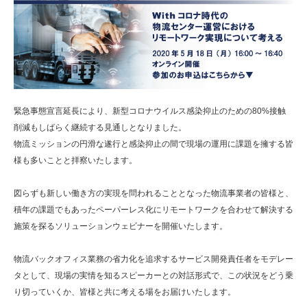
緊急事態宣言延長により、新型コロナウイルス感染抑止のための80%接触
削減もしばらく継続する見通しとなりました。
物流ミッションの円滑な遂行と感染抑止の間で現場の運用に課題を擁する皆
様も多いことと拝察いたします。
図らずも新しい働き方の実現を問われることとなった物流事業者の皆様と、
積年の課題でもあったペーパーレス化にリモートワークを合わせて解決する
施策を探るソリューションウェビナーを開催いたします。
物流バックオフィス業務の省力化を追求するサービス開発責任者をモデレー
タとして、現場の実情を知るスピーカーとの対話形式で、この状況をどう乗
り切っていくか、皆様と共に考える場をお届けいたします。