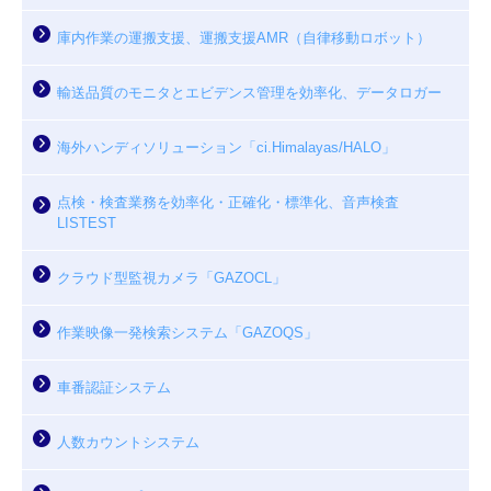
庫内作業の運搬支援、運搬支援AMR（自律移動ロボット）
輸送品質のモニタとエビデンス管理を効率化、データロガー
海外ハンディソリューション「ci.Himalayas/HALO」
点検・検査業務を効率化・正確化・標準化、音声検査
LISTEST
クラウド型監視カメラ「GAZOCL」
作業映像一発検索システム「GAZOQS」
車番認証システム
人数カウントシステム