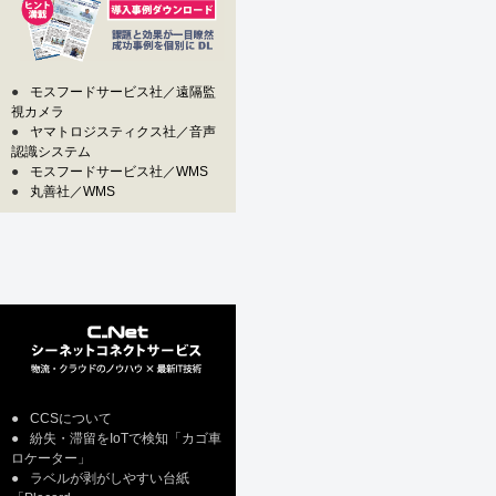
●
モスフードサービス社／遠隔監
視カメラ
●
ヤマトロジスティクス社／音声
認識システム
●
モスフードサービス社／WMS
●
丸善社／WMS
●
CCSについて
●
紛失・滞留をIoTで検知「カゴ車
ロケーター」
●
ラベルが剥がしやすい台紙