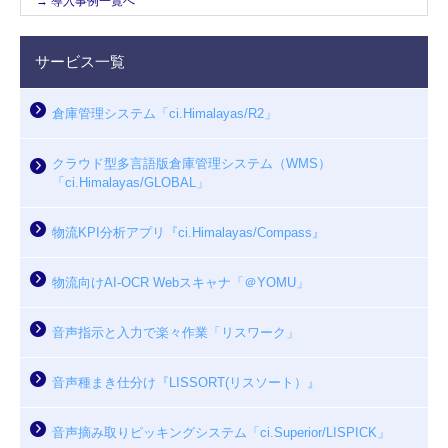
→ 導入事例一覧へ
サービス一覧
倉庫管理システム「ci.Himalayas/R2」
クラウド型多言語版倉庫管理システム（WMS）
「ci.Himalayas/GLOBAL」
物流KPI分析アプリ『ci.Himalayas/Compass』
物流向けAI-OCR Webスキャナ「＠YOMU」
音声指示と入力で楽々作業「リスワーク」
音声種まき仕分け『LISSORT(リスソート）』
音声摘み取りピッキングシステム「ci.Superior/LISPICK」