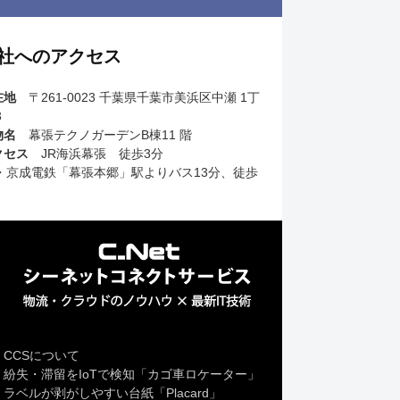
社へのアクセス
在地
〒261-0023 千葉県千葉市美浜区中瀬 1丁
3
物名
幕張テクノガーデンB棟11 階
クセス
JR海浜幕張 徒歩3分
R・京成電鉄「幕張本郷」駅よりバス13分、徒歩
CCSについて
紛失・滞留をIoTで検知「カゴ車ロケーター」
ラベルが剥がしやすい台紙「Placard」