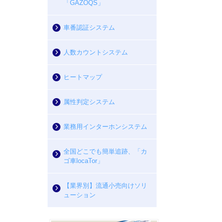
「GAZOQS」
車番認証システム
人数カウントシステム
ヒートマップ
属性判定システム
業務用インターホンシステム
全国どこでも簡単追跡、「カ
ゴ車locaTor」
【業界別】流通小売向けソリ
ューション