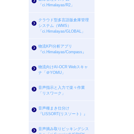
「ci.Himalayas/R2」
クラウド型多言語版倉庫管理
システム（WMS）
「ci.Himalayas/GLOBAL」
物流KPI分析アプリ
『ci.Himalayas/Compass』
物流向けAI-OCR Webスキャ
ナ「＠YOMU」
音声指示と入力で楽々作業
「リスワーク」
音声種まき仕分け
『LISSORT(リスソート）』
音声摘み取りピッキングシス