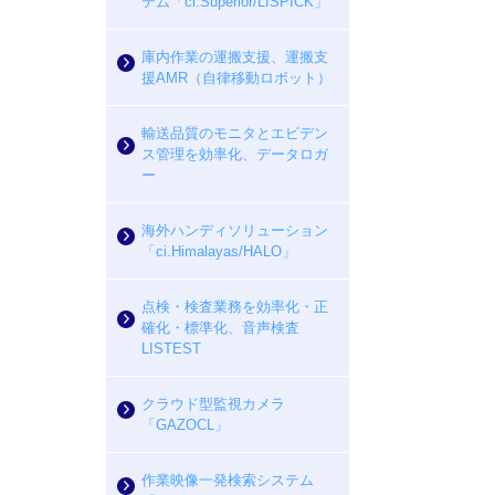
テム「ci.Superior/LISPICK」
庫内作業の運搬支援、運搬支
援AMR（自律移動ロボット）
輸送品質のモニタとエビデン
ス管理を効率化、データロガ
ー
海外ハンディソリューション
「ci.Himalayas/HALO」
点検・検査業務を効率化・正
確化・標準化、音声検査
LISTEST
クラウド型監視カメラ
「GAZOCL」
作業映像一発検索システム