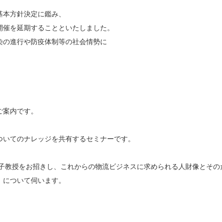
基本方針決定に鑑み、
開催を延期することといたしました。
染の進行や防疫体制等の社会情勢に
のご案内です。
ついてのナレッジを共有するセミナーです。
矢子教授をお招きし、これからの物流ビジネスに求められる人財像とその
』について伺います。