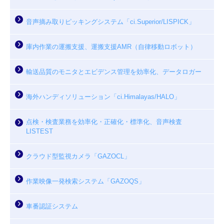
音声摘み取りピッキングシステム「ci.Superior/LISPICK」
庫内作業の運搬支援、運搬支援AMR（自律移動ロボット）
輸送品質のモニタとエビデンス管理を効率化、データロガー
海外ハンディソリューション「ci.Himalayas/HALO」
点検・検査業務を効率化・正確化・標準化、音声検査
LISTEST
クラウド型監視カメラ「GAZOCL」
作業映像一発検索システム「GAZOQS」
車番認証システム