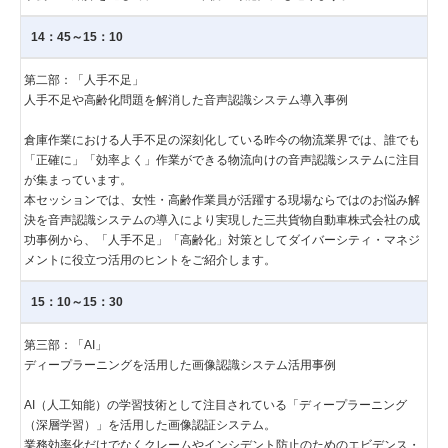
14：45～15：10
第二部：「人手不足」
人手不足や高齢化問題を解消した音声認識システム導入事例
倉庫作業における人手不足の深刻化している昨今の物流業界では、誰でも
「正確に」「効率よく」作業ができる物流向けの音声認識システムに注目
が集まっています。
本セッションでは、女性・高齢作業員が活躍する現場ならではのお悩み解
決を音声認識システムの導入により実現した三共貨物自動車株式会社の成
功事例から、「人手不足」「高齢化」対策としてダイバーシティ・マネジ
メントに役立つ活用のヒントをご紹介します。
15：10～15：30
第三部：「AI」
ディープラーニングを活用した画像認識システム活用事例
AI（人工知能）の学習技術として注目されている「ディープラーニング
（深層学習）」を活用した画像認証システム。
業務効率化だけでなくクレームやインシデント防止のためのエビデンス・