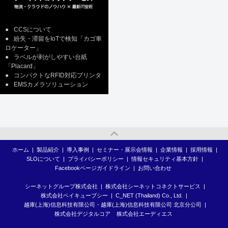
●
CCSについて
●
紛失・滞留をIoTで検知「カゴ車
ロケーター」
●
ラベルが剥がしやすい台紙
「Placard」
●
コンパクトなRFID対応プリンタ
●
EMSカメラソリューション
ホーム
|
製品紹介
|
導入事例
|
セミナー・展示会情報
|
企業情報
|
採用情報
|
SLOについて
|
プライバシーポリシー
|
情報セキュリティ基本方針
|
Facebookページガイドライン
|
お問い合わせ
シーネットグループ株式会社
|
株式会社シーネットコネクトサービス
|
株式会社ベイキューブシー
|
C_NET (Thailand) Co., Ltd.
|
越庫(上海)信息科技有限公司・越庫(上海)信息科技有限公司 北京分公司
|
株式会社デジタルコア
株式会社エーディエス