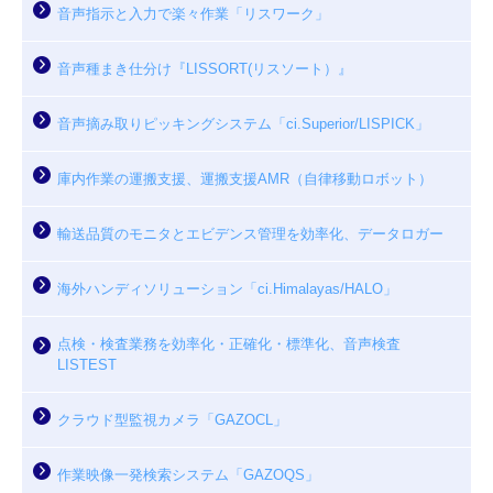
音声指示と入力で楽々作業「リスワーク」
音声種まき仕分け『LISSORT(リスソート）』
音声摘み取りピッキングシステム「ci.Superior/LISPICK」
庫内作業の運搬支援、運搬支援AMR（自律移動ロボット）
輸送品質のモニタとエビデンス管理を効率化、データロガー
海外ハンディソリューション「ci.Himalayas/HALO」
点検・検査業務を効率化・正確化・標準化、音声検査
LISTEST
クラウド型監視カメラ「GAZOCL」
作業映像一発検索システム「GAZOQS」