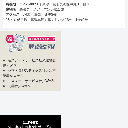
所在地
〒261-0023 千葉県千葉市美浜区中瀬 1丁目 3
建物名
幕張テクノガーデンB棟11 階
アクセス
JR海浜幕張 徒歩3分
JR・京成電鉄「幕張本郷」駅よりバス13分、徒歩5分
●
モスフードサービス社／遠隔監
視カメラ
●
ヤマトロジスティクス社／音声
認識システム
●
モスフードサービス社／WMS
●
丸善社／WMS