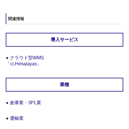
関連情報
導入サービス
●
クラウド型WMS
「ci.Himalayas」
業種
●
倉庫業・3PL業
●
運輸業