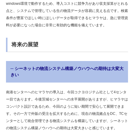
windows環境で動作するため、導入コストに競争力があり収支採算がとれる
点と、システムで管理している生の物流データが容易に見える点です。検索
条件が豊富でほしい時にほしいデータが取得できるヒマラヤは、急に管理資
料が必要になった場合に非常に有効的な機能を備えています。
将来の展望
─ シーネットの物流システム構築ノウハウへの期待は大変大
きい
南港センターへのヒマラヤの導入は、今回コクヨロジテム社として4センタ
ー目であります。今後茨城センターへの水平展開がありますが、ヒマラヤは
コンパクト設計であるため、今回のように短い期間で安心して展開できま
す。その一方で外販の受注を拡大するために、現在の物流拠点をDC、TCセ
ンターとして統合管理できる物流システムを構築していますが、シーネット
の物流システム構築ノウハウへの期待は大変大きいと感じています。