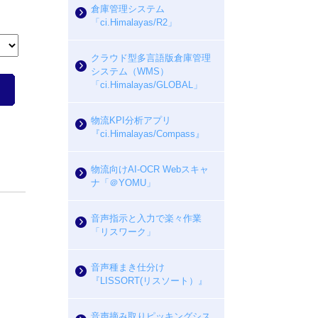
倉庫管理システム
「ci.Himalayas/R2」
クラウド型多言語版倉庫管理
システム（WMS）
「ci.Himalayas/GLOBAL」
物流KPI分析アプリ
『ci.Himalayas/Compass』
物流向けAI-OCR Webスキャ
ナ「＠YOMU」
音声指示と入力で楽々作業
「リスワーク」
音声種まき仕分け
『LISSORT(リスソート）』
音声摘み取りピッキングシス