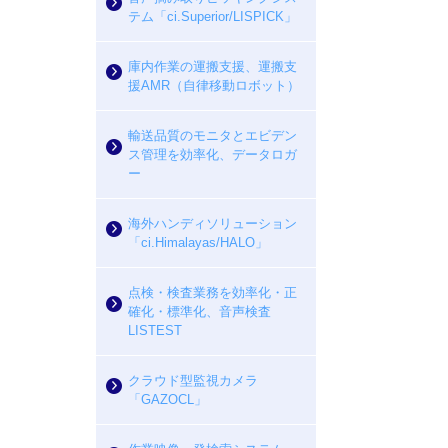
テム「ci.Superior/LISPICK」
庫内作業の運搬支援、運搬支
援AMR（自律移動ロボット）
輸送品質のモニタとエビデン
ス管理を効率化、データロガ
ー
海外ハンディソリューション
「ci.Himalayas/HALO」
点検・検査業務を効率化・正
確化・標準化、音声検査
LISTEST
クラウド型監視カメラ
「GAZOCL」