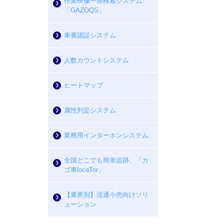
作業映像一発検索システム
「GAZOQS」
車番認証システム
人数カウントシステム
ヒートマップ
属性判定システム
業務用インターホンシステム
全国どこでも簡単追跡、「カ
ゴ車locaTor」
【業界別】流通小売向けソリ
ューション