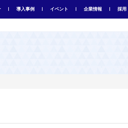
|
|
|
|
介
導入事例
イベント
企業情報
採用