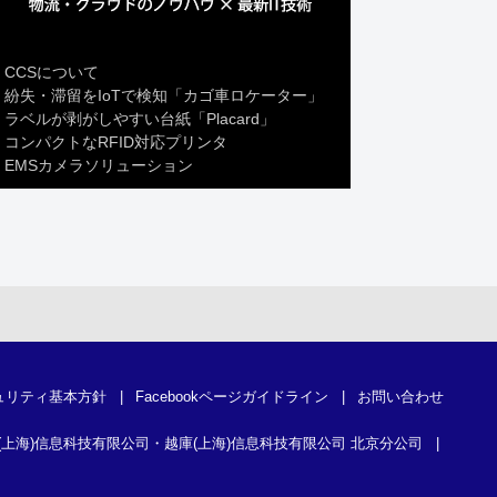
CCSについて
紛失・滞留をIoTで検知「カゴ車ロケーター」
ラベルが剥がしやすい台紙「Placard」
コンパクトなRFID対応プリンタ
EMSカメラソリューション
ュリティ基本方針
|
Facebookページガイドライン
|
お問い合わせ
(上海)信息科技有限公司・越庫(上海)信息科技有限公司 北京分公司
|