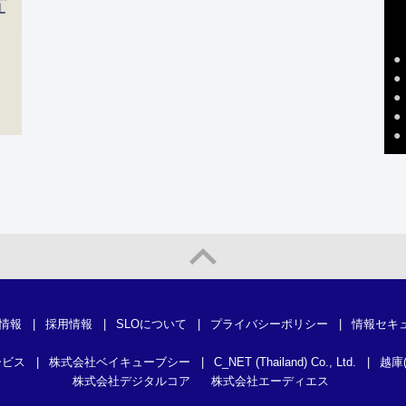
●
●
●
●
●
情報
|
採用情報
|
SLOについて
|
プライバシーポリシー
|
情報セキ
ービス
|
株式会社ベイキューブシー
|
C_NET (Thailand) Co., Ltd.
|
越庫
株式会社デジタルコア
株式会社エーディエス