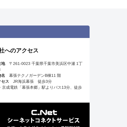
社へのアクセス
在地
〒261-0023 千葉県千葉市美浜区中瀬 1丁
3
物名
幕張テクノガーデンB棟11 階
クセス
JR海浜幕張 徒歩3分
R・京成電鉄「幕張本郷」駅よりバス13分、徒歩