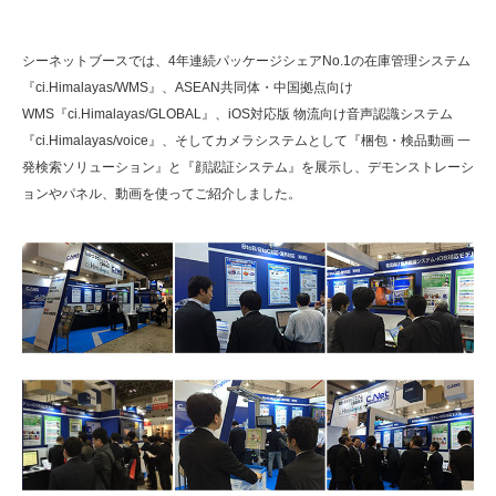
シーネットブースでは、4年連続パッケージシェアNo.1の在庫管理システム
『ci.Himalayas/WMS』、ASEAN共同体・中国拠点向け
WMS『ci.Himalayas/GLOBAL』、iOS対応版 物流向け音声認識システム
『ci.Himalayas/voice』、そしてカメラシステムとして『梱包・検品動画 一
発検索ソリューション』と『顔認証システム』を展示し、デモンストレーシ
ョンやパネル、動画を使ってご紹介しました。