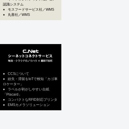
認識システム
●
モスフードサービス社／WMS
●
丸善社／WMS
●
CCSについて
●
紛失・滞留をIoTで検知「カゴ車
ロケーター」
●
ラベルが剥がしやすい台紙
「Placard」
●
コンパクトなRFID対応プリンタ
●
EMSカメラソリューション