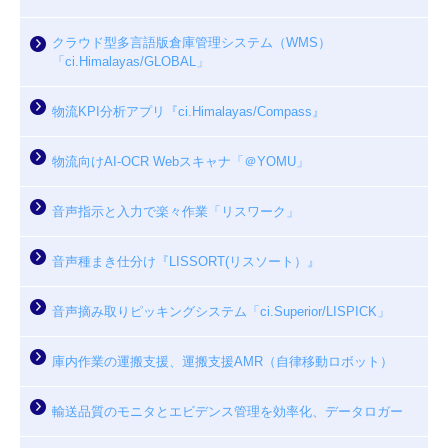
クラウド型多言語版倉庫管理システム（WMS）
「ci.Himalayas/GLOBAL」
物流KPI分析アプリ『ci.Himalayas/Compass』
物流向けAI-OCR Webスキャナ「＠YOMU」
音声指示と入力で楽々作業「リスワーク」
音声種まき仕分け『LISSORT(リスソート）』
音声摘み取りピッキングシステム「ci.Superior/LISPICK」
庫内作業の運搬支援、運搬支援AMR（自律移動ロボット）
輸送品質のモニタとエビデンス管理を効率化、データロガー