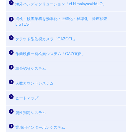
海外ハンディソリューション「ci.Himalayas/HALO」
点検・検査業務を効率化・正確化・標準化、音声検査
LISTEST
クラウド型監視カメラ「GAZOCL」
作業映像一発検索システム「GAZOQS」
車番認証システム
人数カウントシステム
ヒートマップ
属性判定システム
業務用インターホンシステム