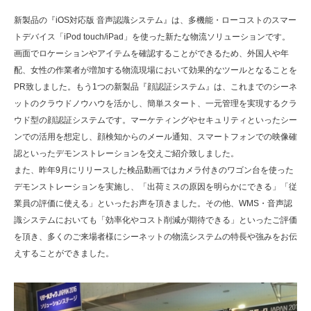
新製品の『iOS対応版 音声認識システム』は、多機能・ローコストのスマー
トデバイス「iPod touch/iPad」を使った新たな物流ソリューションです。
画面でロケーションやアイテムを確認することができるため、外国人や年
配、女性の作業者が増加する物流現場において効果的なツールとなることを
PR致しました。もう1つの新製品『顔認証システム』は、これまでのシーネ
ットのクラウドノウハウを活かし、簡単スタート、一元管理を実現するクラ
ウド型の顔認証システムです。マーケティングやセキュリティといったシー
ンでの活用を想定し、顔検知からのメール通知、スマートフォンでの映像確
認といったデモンストレーションを交えご紹介致しました。
また、昨年9月にリリースした検品動画ではカメラ付きのワゴン台を使った
デモンストレーションを実施し、「出荷ミスの原因を明らかにできる」「従
業員の評価に使える」といったお声を頂きました。その他、WMS・音声認
識システムにおいても「効率化やコスト削減が期待できる」といったご評価
を頂き、多くのご来場者様にシーネットの物流システムの特長や強みをお伝
えすることができました。