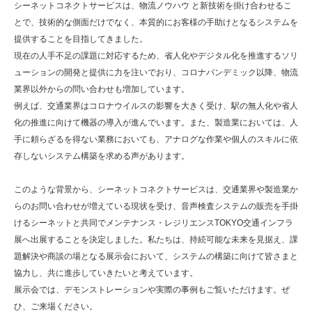
シーネットコネクトサービスは、物流ノウハウ と新技術を掛け合わせるこ
とで、技術的な側面だけでなく、本質的にお客様の手助けとなるシステムを
提供することを目指してきました。
現在の人手不足の課題に対応するため、省人化やデジタル化を推進するソリ
ューションの開発と提供に力を注いでおり、コロナパンデミック以降、物流
業界以外からの問い合わせも増加しています。
例えば、交通業界はコロナウイルスの影響を大きく受け、駅の無人化や省人
化の推進に向けて機器の導入が進んでいます。また、製造業においては、人
手に頼らざるを得ない業務においても、アナログな作業や個人のスキルに依
存しないシステム構築を求める声があります。
このような背景から、シーネットコネクトサービスは、交通業界や製造業か
らのお問い合わせが増えている現状を受け、音声検査システムの販売を手掛
けるシーネットと共同でメンテナンス・レジリエンスTOKYO交通インフラ
展へ出展することを決定しました。私たちは、持続可能な未来を見据え、課
題解決や商談の場となる展示会において、システムの構築に向けて皆さまと
協力し、共に進歩していきたいと考えています。
展示会では、デモンストレーションや実際の事例もご覧いただけます。ぜ
ひ、ご来場ください。