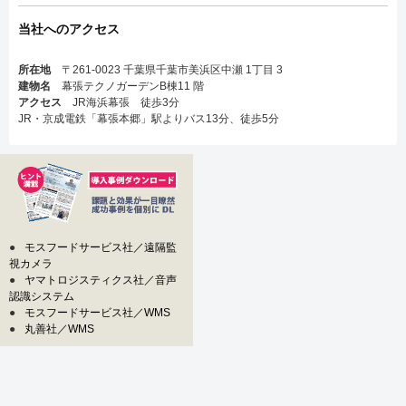
当社へのアクセス
所在地
〒261-0023 千葉県千葉市美浜区中瀬 1丁目 3
建物名
幕張テクノガーデンB棟11 階
アクセス
JR海浜幕張 徒歩3分
JR・京成電鉄「幕張本郷」駅よりバス13分、徒歩5分
●
モスフードサービス社／遠隔監
視カメラ
●
ヤマトロジスティクス社／音声
認識システム
●
モスフードサービス社／WMS
●
丸善社／WMS