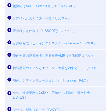
物流向けAI-OCR Webスキャナ「＠YOMU」
音声指示と入力で楽々作業「リスワーク」
音声種まき仕分け『LISSORT(リスソート）』
音声摘み取りピッキングシステム「ci.Superior/LISPICK」
庫内作業の運搬支援、運搬支援AMR（自律移動ロボット）
輸送品質のモニタとエビデンス管理を効率化、データロガー
海外ハンディソリューション「ci.Himalayas/HALO」
点検・検査業務を効率化・正確化・標準化、音声検査
LISTEST
クラウド型監視カメラ「GAZOCL」