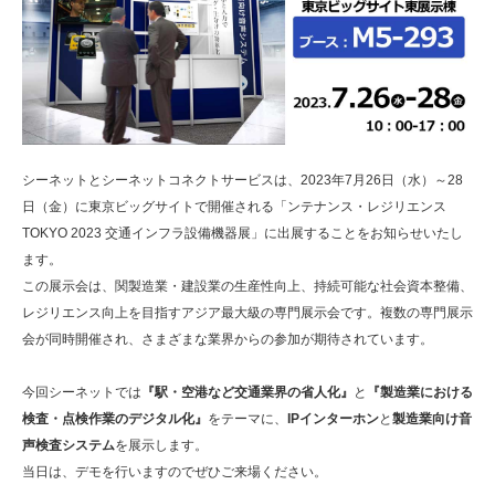
シーネットとシーネットコネクトサービスは、2023年7月26日（水）～28
日（金）に東京ビッグサイトで開催される「ンテナンス・レジリエンス
TOKYO 2023 交通インフラ設備機器展」に出展することをお知らせいたし
ます。
この展示会は、関製造業・建設業の生産性向上、持続可能な社会資本整備、
レジリエンス向上を目指すアジア最大級の専門展示会です。複数の専門展示
会が同時開催され、さまざまな業界からの参加が期待されています。
今回シーネットでは
『駅・空港など交通業界の省人化』
と
『製造業における
検査・点検作業のデジタル化』
をテーマに、
IPインターホン
と
製造業向け音
声検査システム
を展示します。
当日は、デモを行いますのでぜひご来場ください。