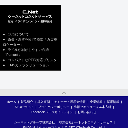
●
CCSについて
●
紛失・滞留をIoTで検知「カゴ車
ロケーター」
●
ラベルが剥がしやすい台紙
「Placard」
●
コンパクトなRFID対応プリンタ
●
EMSカメラソリューション
ホーム
|
製品紹介
|
導入事例
|
セミナー・展示会情報
|
企業情報
|
採用情報
|
SLOについて
|
プライバシーポリシー
|
情報セキュリティ基本方針
|
Facebookページガイドライン
|
お問い合わせ
シーネットグループ株式会社
|
株式会社シーネットコネクトサービス
|
株式会社ベイキューブシー
|
C_NET (Thailand) Co., Ltd.
|