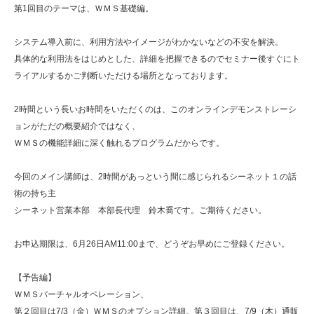
第1回目のテーマは、ＷＭＳ基礎編。
システム導入前に、利用方法やイメージがわかないなどの不安を解決。
具体的な利用法をはじめとした、詳細を把握できるのでセミナー後すぐにト
ライアルするかご判断いただける場所となっております。
2時間という長いお時間をいただくのは、このオンラインデモンストレーシ
ョンがただの概要紹介ではなく、
ＷＭＳの機能詳細に深く触れるプログラムだからです。
今回のメイン講師は、2時間があっという間に感じられるシーネット１の話
術の持ち主
シーネット営業本部 本部長代理 鈴木喬です。ご期待ください。
お申込期限は、6月26日AM11:00まで、どうぞお早めにご登録ください。
【予告編】
ＷＭＳバーチャルオペレーション、
第２回目は7/3（金）ＷＭＳのオプション詳細。第３回目は、7/9（木）通販