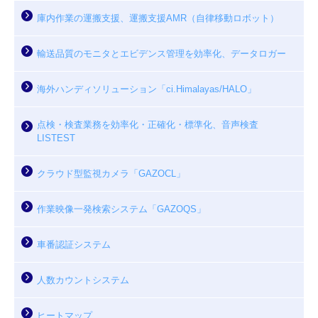
庫内作業の運搬支援、運搬支援AMR（自律移動ロボット）
輸送品質のモニタとエビデンス管理を効率化、データロガー
海外ハンディソリューション「ci.Himalayas/HALO」
点検・検査業務を効率化・正確化・標準化、音声検査
LISTEST
クラウド型監視カメラ「GAZOCL」
作業映像一発検索システム「GAZOQS」
車番認証システム
人数カウントシステム
ヒートマップ