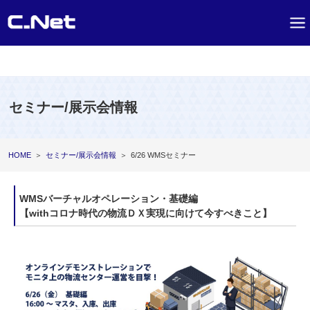
セミナー/展示会情報
HOME
＞
セミナー/展示会情報
＞
6/26 WMSセミナー
WMSバーチャルオペレーション・基礎編
【withコロナ時代の物流ＤＸ実現に向けて今すべきこと】