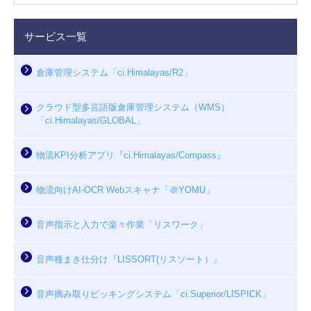
サービス一覧
倉庫管理システム「ci.Himalayas/R2」
クラウド型多言語版倉庫管理システム（WMS）
「ci.Himalayas/GLOBAL」
物流KPI分析アプリ『ci.Himalayas/Compass』
物流向けAI-OCR Webスキャナ「＠YOMU」
音声指示と入力で楽々作業「リスワーク」
音声種まき仕分け『LISSORT(リスソート）』
音声摘み取りピッキングシステム「ci.Superior/LISPICK」