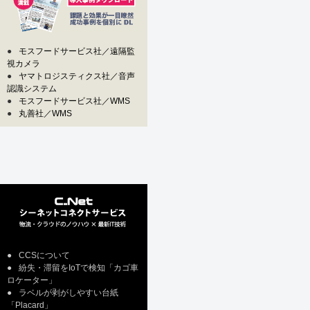
●
モスフードサービス社／遠隔監
視カメラ
●
ヤマトロジスティクス社／音声
認識システム
●
モスフードサービス社／WMS
●
丸善社／WMS
●
CCSについて
●
紛失・滞留をIoTで検知「カゴ車
ロケーター」
●
ラベルが剥がしやすい台紙
「Placard」