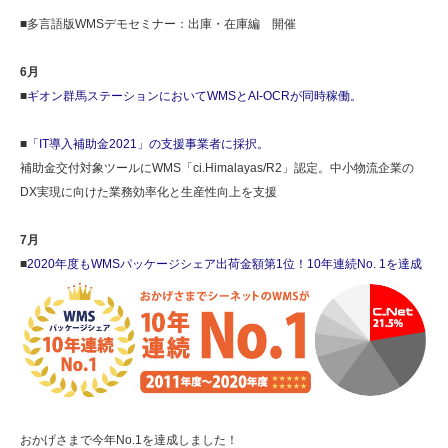
■多言語版WMSデモセミナー：出庫・在庫編 開催
6月
■
ギオン群馬ステーションにおいてWMSとAI-OCRが同時稼働。
■
「IT導入補助金2021」の支援事業者に採択。
補助金交付対象ツールにWMS「ci.Himalayas/R2」認定。中小物流企業の
DX実現に向けた業務効率化と生産性向上を支援
7月
■
2020年度もWMSパッケージシェア出荷金額第1位！10年連続No. 1を達成
おかげさまで今年No.1を達成しました！