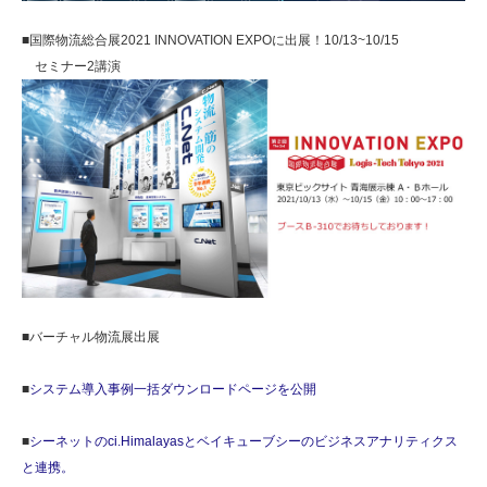
■国際物流総合展2021 INNOVATION EXPOに出展！10/13~10/15
セミナー2講演
■バーチャル物流展出展
■
システム導入事例一括ダウンロードページを公開
■
シーネットのci.Himalayasとベイキューブシーのビジネスアナリティクス
と連携。