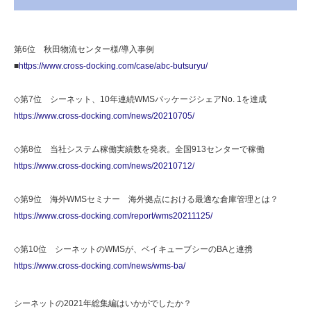
第6位 秋田物流センター様/導入事例
■
https://www.cross-docking.com/case/abc-butsuryu/
◇第7位 シーネット、10年連続WMSパッケージシェアNo. 1を達成
https://www.cross-docking.com/news/20210705/
◇第8位 当社システム稼働実績数を発表。全国913センターで稼働
https://www.cross-docking.com/news/20210712/
◇第9位 海外WMSセミナー 海外拠点における最適な倉庫管理とは？
https://www.cross-docking.com/report/wms20211125/
◇第10位 シーネットのWMSが、ベイキューブシーのBAと連携
https://www.cross-docking.com/news/wms-ba/
シーネットの2021年総集編はいかがでしたか？