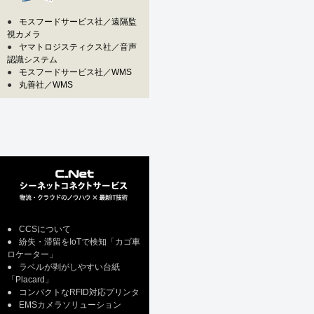
●
モスフードサービス社／遠隔監
視カメラ
●
ヤマトロジスティクス社／音声
認識システム
●
モスフードサービス社／WMS
●
丸善社／WMS
●
CCSについて
●
紛失・滞留をIoTで検知「カゴ車
ロケーター」
●
ラベルが剥がしやすい台紙
「Placard」
●
コンパクトなRFID対応プリンタ
●
EMSカメラソリューション