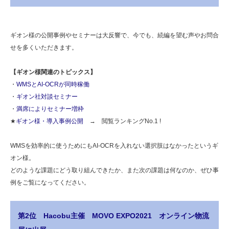
ギオン様の公開事例やセミナーは大反響で、今でも、続編を望む声やお問合
せを多くいただきます。
【ギオン様関連のトピックス】
・
WMSとAI-OCRが同時稼働
・
ギオン社対談セミナー
・
満席によりセミナー増枠
★
ギオン様・導入事例公開
→ 閲覧ランキングNo.1 !
WMSを効率的に使うためにもAI-OCRを入れない選択肢はなかったというギ
オン様。
どのような課題にどう取り組んできたか、また次の課題は何なのか、ぜひ事
例をご覧になってください。
第2位 Hacobu主催 MOVO EXPO2021 オンライン物流