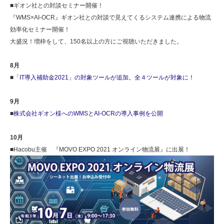
■ギオン社との対談セミナー開催！
『WMS×AI-OCR』ギオン社との対談で見えてくるシステム連携による物流
効率化セミナー開催！
大盛況！増枠をして、150名以上の方にご視聴いただきました。
8月
■
「IT導入補助金2021」の対象ツールが追加。全４ツールが対象に！
9月
■
株式会社ギオン様へのWMSとAI-OCRの導入事例を公開
10月
■Hacobu主催 『MOVO EXPO 2021 オンライン物流展』に出展！