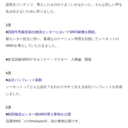
超長文コンテンツ。導入したもののうまくいかなかった…そんな悲しい声を
生み出さないために作りました。
3月
■
四国牛乳輸送坂出物流センターにおいてWMS稼働を開始。
新センター設立に伴い、最適なロケーション管理を目指してシーネットの
WMSを導入していただきました。
■多言語版WMSデモセミナー：マスター・入庫編 開催
4月
■
会社パンフレット刷新
シーネットってどんな会社？をわかりやすく伝える会社パンフレットを作成
しました。
5月
■
秋田物流センター様WMS導入事例を公開
流通WMS「ci.Himalayas/X」初の事例公開です。