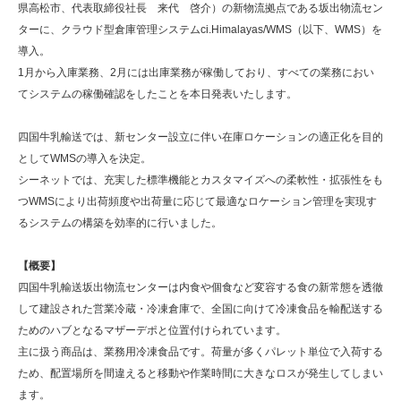
県高松市、代表取締役社長 来代 啓介）の新物流拠点である坂出物流セン
ターに、クラウド型倉庫管理システムci.Himalayas/WMS（以下、WMS）を
導入。
1月から入庫業務、2月には出庫業務が稼働しており、すべての業務におい
てシステムの稼働確認をしたことを本日発表いたします。
四国牛乳輸送では、新センター設立に伴い在庫ロケーションの適正化を目的
としてWMSの導入を決定。
シーネットでは、充実した標準機能とカスタマイズへの柔軟性・拡張性をも
つWMSにより出荷頻度や出荷量に応じて最適なロケーション管理を実現す
るシステムの構築を効率的に行いました。
【概要】
四国牛乳輸送坂出物流センターは内食や個食など変容する食の新常態を透徹
して建設された営業冷蔵・冷凍倉庫で、全国に向けて冷凍食品を輸配送する
ためのハブとなるマザーデポと位置付けられています。
主に扱う商品は、業務用冷凍食品です。荷量が多くパレット単位で入荷する
ため、配置場所を間違えると移動や作業時間に大きなロスが発生してしまい
ます。