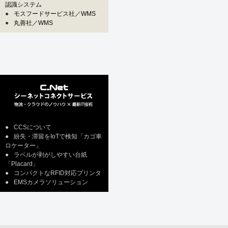
認識システム
●
モスフードサービス社／WMS
●
丸善社／WMS
●
CCSについて
●
紛失・滞留をIoTで検知「カゴ車
ロケーター」
●
ラベルが剥がしやすい台紙
「Placard」
●
コンパクトなRFID対応プリンタ
●
EMSカメラソリューション