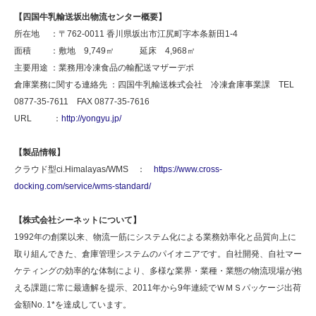
【四国牛乳輸送坂出物流センター概要】
所在地 ：〒762-0011 香川県坂出市江尻町字本条新田1-4
面積 ：敷地 9,749㎡ 延床 4,968㎡
主要用途 ：業務用冷凍食品の輸配送マザーデポ
倉庫業務に関する連絡先 ：四国牛乳輸送株式会社 冷凍倉庫事業課 TEL
0877-35-7611 FAX 0877-35-7616
URL ：
http://yongyu.jp/
【製品情報】
クラウド型ci.Himalayas/WMS ：
https://www.cross-
docking.com/service/wms-standard/
【株式会社シーネットについて】
1992年の創業以来、物流一筋にシステム化による業務効率化と品質向上に
取り組んできた、倉庫管理システムのパイオニアです。自社開発、自社マー
ケティングの効率的な体制により、多様な業界・業種・業態の物流現場が抱
える課題に常に最適解を提示、2011年から9年連続でＷＭＳパッケージ出荷
金額No. 1*を達成しています。