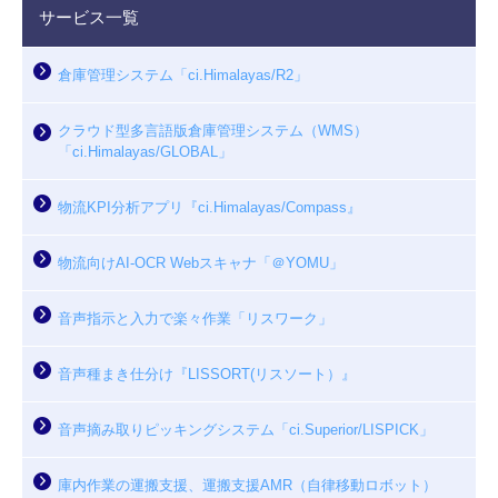
サービス一覧
倉庫管理システム「ci.Himalayas/R2」
クラウド型多言語版倉庫管理システム（WMS）
「ci.Himalayas/GLOBAL」
物流KPI分析アプリ『ci.Himalayas/Compass』
物流向けAI-OCR Webスキャナ「＠YOMU」
音声指示と入力で楽々作業「リスワーク」
音声種まき仕分け『LISSORT(リスソート）』
音声摘み取りピッキングシステム「ci.Superior/LISPICK」
庫内作業の運搬支援、運搬支援AMR（自律移動ロボット）