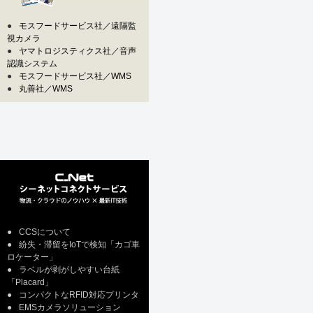
●
モスフードサービス社／遠隔監
視カメラ
●
ヤマトロジスティクス社／音声
認識システム
●
モスフードサービス社／WMS
●
丸善社／WMS
●
CCSについて
●
紛失・滞留をIoTで検知「カゴ車
ロケーター」
●
ラベルが剥がしやすい台紙
「Placard」
●
コンパクトなRFID対応プリンタ
●
EMSカメラソリューション