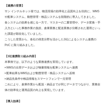
【連携の背景】
サン インテルネット様では、物流現場の効率化と品質向上を目的に、WMS
や配車システム、動態管理・検品システムを段階的に導入してきました。
各システムの効果を感じる一方で、マスターの二重管理や、データ変換・手
入力といった事務作業の負担、倉庫業務と配送業務が分断された運用といっ
た課題が顕在化していました。
こうした背景から、各社の得意分野を活かした3社によるシステム連携の
PoC に取り組みました。
【3社連携取り組み内容】
本事例では、以下のような業務連携を実現しています。
• WMSの出荷データおよび物量情報を配車システムへ連携
• 配車結果をWMSおよび動態管理・検品システムへ反映
• 納品先条件や検品情報をスマートフォンで一元管理
これにより、倉庫作業から配送・納品までが同じデータでつながり、業務全
体の効率化と運用品質の向上を実現しています。
【導入効果】