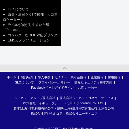
●
CCSについて
●
紛失・滞留をIoTで検知「カゴ車
ロケーター」
●
ラベルが剥がしやすい台紙
「Placard」
●
コンパクトなRFID対応プリンタ
●
EMSカメラソリューション
ホーム
|
製品紹介
|
導入事例
|
セミナー・展示会情報
|
企業情報
|
採用情報
|
SLOについて
|
プライバシーポリシー
|
情報セキュリティ基本方針
|
Facebookページガイドライン
|
お問い合わせ
シーネットグループ株式会社
|
株式会社シーネットコネクトサービス
|
株式会社ベイキューブシー
|
C_NET (Thailand) Co., Ltd.
|
越庫(上海)信息科技有限公司・越庫(上海)信息科技有限公司 北京分公司
|
株式会社デジタルコア
株式会社エーディエス
Copyright © 2025 C_Net All Rights Reserved.