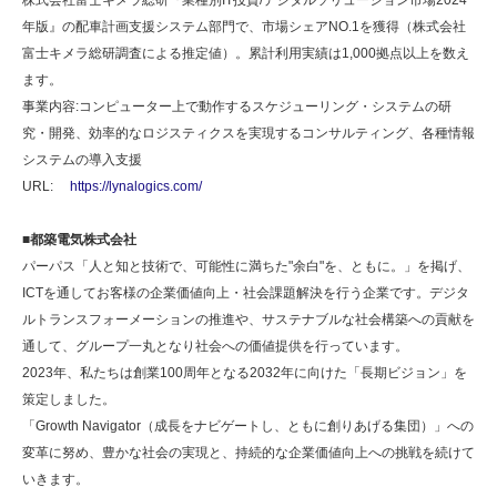
株式会社富士キメラ総研『業種別IT投資/デジタルソリューション市場2024
年版』の配車計画支援システム部門で、市場シェアNO.1を獲得（株式会社
富士キメラ総研調査による推定値）。累計利用実績は1,000拠点以上を数え
ます。
事業内容:コンピューター上で動作するスケジューリング・システムの研
究・開発、効率的なロジスティクスを実現するコンサルティング、各種情報
システムの導入支援
URL:
https://lynalogics.com/
■都築電気株式会社
パーパス「人と知と技術で、可能性に満ちた"余白"を、ともに。」を掲げ、
ICTを通してお客様の企業価値向上・社会課題解決を行う企業です。デジタ
ルトランスフォーメーションの推進や、サステナブルな社会構築への貢献を
通して、グループ一丸となり社会への価値提供を行っています。
2023年、私たちは創業100周年となる2032年に向けた「長期ビジョン」を
策定しました。
「Growth Navigator（成長をナビゲートし、ともに創りあげる集団）」への
変革に努め、豊かな社会の実現と、持続的な企業価値向上への挑戦を続けて
いきます。