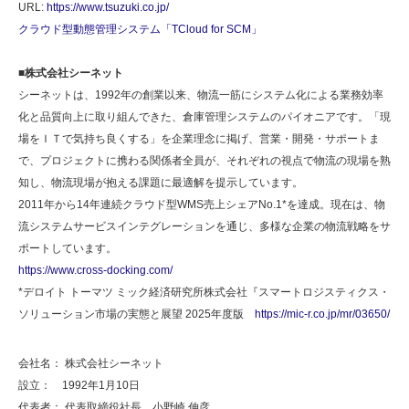
URL:
https://www.tsuzuki.co.jp/
クラウド型動態管理システム「TCloud for SCM」
■株式会社シーネット
シーネットは、1992年の創業以来、物流一筋にシステム化による業務効率
化と品質向上に取り組んできた、倉庫管理システムのパイオニアです。「現
場をＩＴで気持ち良くする」を企業理念に掲げ、営業・開発・サポートま
で、プロジェクトに携わる関係者全員が、それぞれの視点で物流の現場を熟
知し、物流現場が抱える課題に最適解を提示しています。
2011年から14年連続クラウド型WMS売上シェアNo.1*を達成。現在は、物
流システムサービスインテグレーションを通じ、多様な企業の物流戦略をサ
ポートしています。
https://www.cross-docking.com/
*デロイト トーマツ ミック経済研究所株式会社『スマートロジスティクス・
ソリューション市場の実態と展望 2025年度版
https://mic-r.co.jp/mr/03650/
会社名： 株式会社シーネット
設立： 1992年1月10日
代表者： 代表取締役社長 小野崎 伸彦