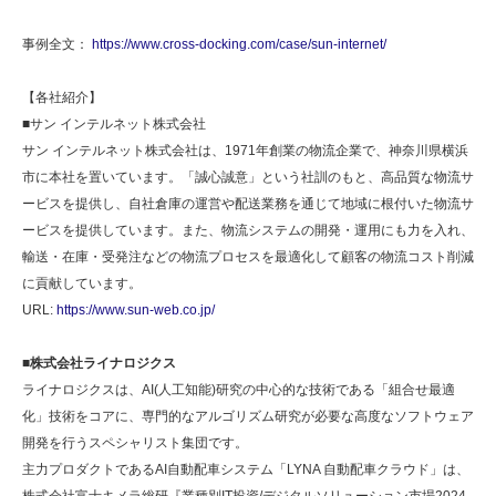
事例全文：
https://www.cross-docking.com/case/sun-internet/
【各社紹介】
■サン インテルネット株式会社
サン インテルネット株式会社は、1971年創業の物流企業で、神奈川県横浜
市に本社を置いています。「誠心誠意」という社訓のもと、高品質な物流サ
ービスを提供し、自社倉庫の運営や配送業務を通じて地域に根付いた物流サ
ービスを提供しています。また、物流システムの開発・運用にも力を入れ、
輸送・在庫・受発注などの物流プロセスを最適化して顧客の物流コスト削減
に貢献しています。
URL:
https://www.sun-web.co.jp/
■株式会社ライナロジクス
ライナロジクスは、AI(人工知能)研究の中心的な技術である「組合せ最適
化」技術をコアに、専門的なアルゴリズム研究が必要な高度なソフトウェア
開発を行うスペシャリスト集団です。
主力プロダクトであるAI自動配車システム「LYNA 自動配車クラウド」は、