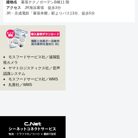
建物名
幕張テクノガーデンB棟11 階
アクセス
JR海浜幕張 徒歩3分
JR・京成電鉄「幕張本郷」駅よりバス13分、徒歩5分
●
モスフードサービス社／遠隔監
視カメラ
●
ヤマトロジスティクス社／音声
認識システム
●
モスフードサービス社／WMS
●
丸善社／WMS