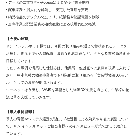
• データの二重管理やAccessによる変換作業を削減
• 配車業務の属人化を解消し、安定した運用を実現
• 納品検品のデジタル化により、紙業務や確認電話を削減
• 倉庫作業と配送業務の連携強化による現場負担の軽減
【今後の展望】
サン インテルネット様では、今回の取り組みを通じて蓄積されるデータを
活用し、物流予測や人員配置、最適な配送計画など、さらなる業務高度化を
目指しています。
また、本事例で構築した仕組みは、他業態・他拠点への展開も視野に入れて
おり、中小規模の物流事業者でも段階的に取り組める「実装型物流DXモデ
ル」としての展開が期待されます。
シーネットは今後も、WMSを基盤とした物流DX支援を通じて、企業様の物
流改革を支援していきます。
【導入事例 詳細】
導入の背景やシステム選定の理由、3社連携による効果や今後の展望につい
て、サン インテルネットご担当者様へのインタビュー形式で詳しく紹介し
ています。