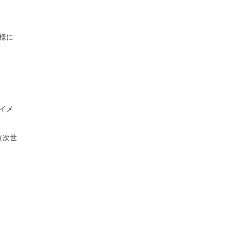
様に
用イメ
（次世