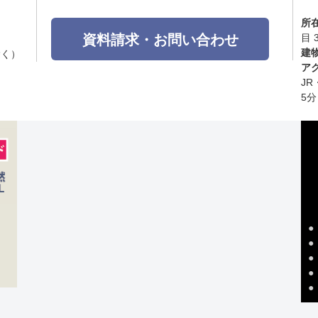
所
資料請求・お問い合わせ
目 
建
除く）
ア
J
5分
●
●
●
●
●