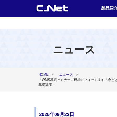
製品紹
ニュース
HOME
＞
ニュース
＞
「WMS基礎セミナー～現場にフィットする「今どきの
基礎講座～
2025年09月22日