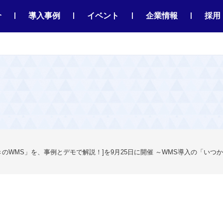
|
|
|
|
介
導入事例
イベント
企業情報
採用
WMS」を、事例とデモで解説！]を9月25日に開催 ～WMS導入の「いつか