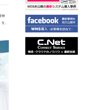
崎伸
」を、