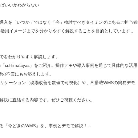
べばいいかわからない
の導入を「いつか」ではなく「今」検討すべきタイミングにあるご担当者
の活用イメージまでを分かりやすく解説することを目的としています 。
までをわかりやすく解説します。
「ci.Himalayas」をご紹介。操作デモや導入事例を通じて具体的な活
時の不安にもお応えします。
プリケーション（現場改善を数値で可視化）や、AI搭載WMSの簡易デモ
題解決に直結する内容です。ぜひご視聴ください。
る「今どきのWMS」を、事例とデモで解説！～