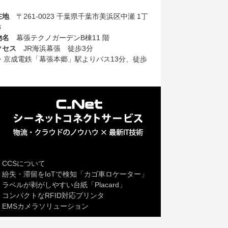
在地
〒261-0023 千葉県千葉市美浜区中瀬 1丁
3
物名
幕張テクノガーデンB棟11 階
クセス
JR海浜幕張 徒歩3分
R・京成電鉄「幕張本郷」駅よりバス13分、徒歩
CCSについて
紛失・滞留をIoTで検知「カゴ車ロケーター」
ラベルが剥がしやすい台紙「Placard」
コンパクトなRFID対応プリンタ
EMSカメラソリューション