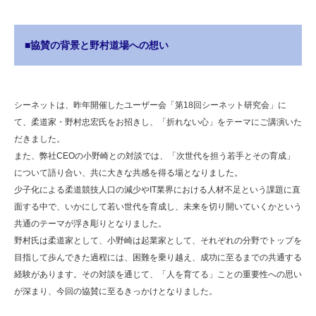
■協賛の背景と野村道場への想い
シーネットは、昨年開催したユーザー会「第18回シーネット研究会」に
て、柔道家・野村忠宏氏をお招きし、「折れない心」をテーマにご講演いた
だきました。
また、弊社CEOの小野崎との対談では、「次世代を担う若手とその育成」
について語り合い、共に大きな共感を得る場となりました。
少子化による柔道競技人口の減少やIT業界における人材不足という課題に直
面する中で、いかにして若い世代を育成し、未来を切り開いていくかという
共通のテーマが浮き彫りとなりました。
野村氏は柔道家として、小野崎は起業家として、それぞれの分野でトップを
目指して歩んできた過程には、困難を乗り越え、成功に至るまでの共通する
経験があります。その対談を通じて、「人を育てる」ことの重要性への思い
が深まり、今回の協賛に至るきっかけとなりました。