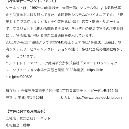
【株式会社シーネットについて】
シーネットは、1992年の創業以来、物流一筋にシステム化による業務効率
化と品質向上に取り組んできた、倉庫管理システムのパイオニアです。「現
場をＩＴで気持ち良くする」を企業理念に掲げ、営業・開発・サポートま
で、プロジェクトに携わる関係者全員が、それぞれの視点で物流の現場を熟
知し、物流現場が抱える課題に最適解を提示しています。
2011年から12年連続クラウド型WMS売上シェアNo.1*を達成。現在は、物
流システムサービスインテグレーションを通じ、多様な企業の物流戦略をサ
ポートしています。
**デロイト トーマツ ミック経済研究所株式会社『スマートロジスティク
ス・ソリューション市場の実態と展望 2023年度版 https://mic-
r.co.jp/mr/02960/
所在地 ： 千葉県千葉市美浜区中瀬 1丁目 3 幕張テクノガーデンB棟11 階
設立 ： 平成4年1月10日 ＵＲＬ : https://www.cross-docking.com/
【本件に関するお問合せ】
会社名：株式会社シーネット
広報担当：櫻井