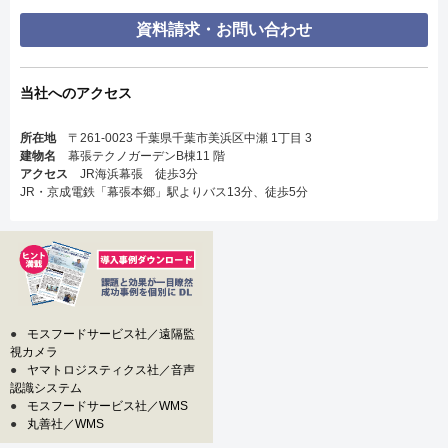
資料請求・お問い合わせ
当社へのアクセス
所在地
〒261-0023 千葉県千葉市美浜区中瀬 1丁目 3
建物名
幕張テクノガーデンB棟11 階
アクセス
JR海浜幕張 徒歩3分
JR・京成電鉄「幕張本郷」駅よりバス13分、徒歩5分
●
モスフードサービス社／遠隔監
視カメラ
●
ヤマトロジスティクス社／音声
認識システム
●
モスフードサービス社／WMS
●
丸善社／WMS