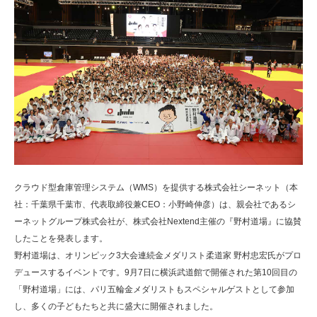
クラウド型倉庫管理システム（WMS）を提供する株式会社シーネット（本
社：千葉県千葉市、代表取締役兼CEO：小野崎伸彦）は、親会社であるシ
ーネットグループ株式会社が、株式会社Nextend主催の『野村道場』に協賛
したことを発表します。
野村道場は、オリンピック3大会連続金メダリスト柔道家 野村忠宏氏がプロ
デュースするイベントです。9月7日に横浜武道館で開催された第10回目の
「野村道場」には、パリ五輪金メダリストもスペシャルゲストとして参加
し、多くの子どもたちと共に盛大に開催されました。