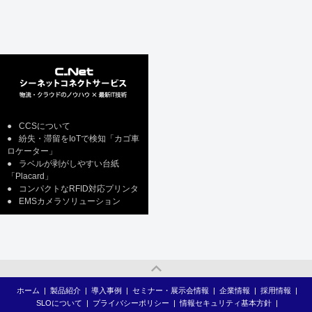
●
CCSについて
●
紛失・滞留をIoTで検知「カゴ車
ロケーター」
●
ラベルが剥がしやすい台紙
「Placard」
●
コンパクトなRFID対応プリンタ
●
EMSカメラソリューション
ホーム
|
製品紹介
|
導入事例
|
セミナー・展示会情報
|
企業情報
|
採用情報
|
SLOについて
|
プライバシーポリシー
|
情報セキュリティ基本方針
|