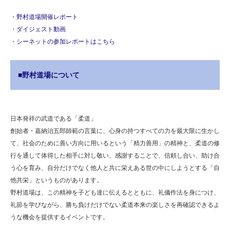
・
野村道場開催レポート
・
ダイジェスト動画
・
シーネットの参加レポートはこちら
■野村道場について
日本発祥の武道である「柔道」
創始者・嘉納治五郎師範の言葉に、心身の持つすべての力を最大限に生かし
て、社会のために善い方向に用いるという「精力善用」の精神と、柔道の修
行を通して体得した相手に対し敬い、感謝することで、信頼し合い、助け合
う心を育み、自分だけでなく他人と共に栄えある世の中にしようとする「自
他共栄」というものがあります。
野村道場は、この精神を子ども達に伝えるとともに、礼儀作法を身につけ、
礼節を学びながら、勝ち負けだけでない柔道本来の楽しさを再確認できるよ
うな機会を提供するイベントです。