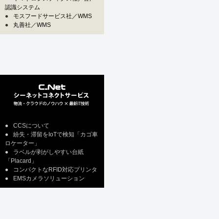
認識システム
●
モスフードサービス社／WMS
●
丸善社／WMS
●
CCSについて
●
紛失・滞留をIoTで検知「カゴ車
ロケーター」
●
ラベルが剥がしやすい台紙
「Placard」
●
コンパクトなRFID対応プリンタ
●
EMSカメラソリューション