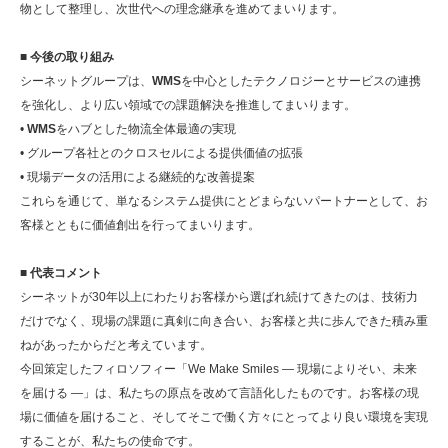
物として整理し、次世代への理念継承を進めてまいります。
■ 今後の取り組み
シーネットグループは、
WMS
を中心としたテクノロジーとサービスの連携
を強化し、より広い領域での課題解決を推進してまいります。
•
WMS
をハブとした物流全体最適の実現
• グループ各社とのクロスセルによる提供価値の拡張
• 現場データの活用による継続的な改善提案
これらを通じて、単なるシステム提供にとどまらないパートナーとして、お
客様とともに価値創出を行ってまいります。
■ 代表コメント
シーネットが30年以上にわたりお客様から選ばれ続けてきたのは、技術力
だけでなく、現場の課題に真剣に向き合い、お客様と共に歩んできた積み重
ねがあったからだと考えています。
今回策定したフィロソフィー「We Make Smiles ― 現場によりそい、未来
を届ける ―」は、私たちの原点を改めて言語化したものです。お客様の現
場に価値を届けること、そしてそこで働く方々にとってより良い環境を実現
することが、私たちの使命です。