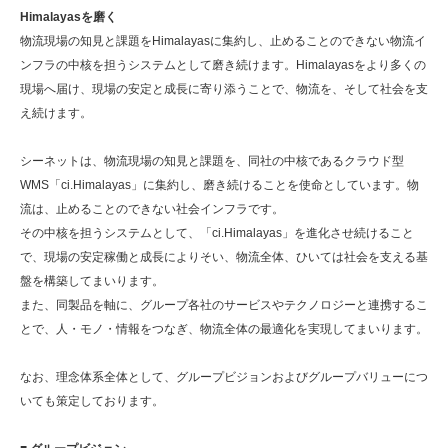
Himalayasを磨く
物流現場の知見と課題をHimalayasに集約し、止めることのできない物流イ
ンフラの中核を担うシステムとして磨き続けます。Himalayasをより多くの
現場へ届け、現場の安定と成長に寄り添うことで、物流を、そして社会を支
え続けます。
シーネットは、物流現場の知見と課題を、同社の中核であるクラウド型
WMS「ci.Himalayas」に集約し、磨き続けることを使命としています。物
流は、止めることのできない社会インフラです。
その中核を担うシステムとして、「ci.Himalayas」を進化させ続けること
で、現場の安定稼働と成長によりそい、物流全体、ひいては社会を支える基
盤を構築してまいります。
また、同製品を軸に、グループ各社のサービスやテクノロジーと連携するこ
とで、人・モノ・情報をつなぎ、物流全体の最適化を実現してまいります。
なお、理念体系全体として、グループビジョンおよびグループバリューにつ
いても策定しております。