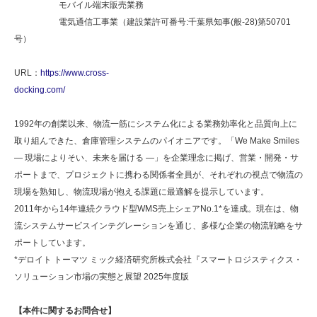
モバイル端末販売業務
電気通信工事業（建設業許可番号:千葉県知事(般-28)第50701
号）
URL：
https://www.cross-
docking.com/
1992年の創業以来、物流一筋にシステム化による業務効率化と品質向上に
取り組んできた、倉庫管理システムのパイオニアです。「We Make Smiles
― 現場によりそい、未来を届ける ―」を企業理念に掲げ、営業・開発・サ
ポートまで、プロジェクトに携わる関係者全員が、それぞれの視点で物流の
現場を熟知し、物流現場が抱える課題に最適解を提示しています。
2011年から14年連続クラウド型WMS売上シェアNo.1*を達成。現在は、物
流システムサービスインテグレーションを通じ、多様な企業の物流戦略をサ
ポートしています。
*デロイト トーマツ ミック経済研究所株式会社『スマートロジスティクス・
ソリューション市場の実態と展望 2025年度版
【本件に関するお問合せ】