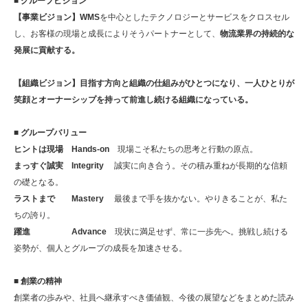
■ グループビジョン
【事業ビジョン】WMS
を中心としたテクノロジーとサービスをクロスセル
し、お客様の現場と成長によりそうパートナーとして、
物流業界の持続的な
発展に貢献する。
【組織ビジョン】目指す方向と組織の仕組みがひとつになり、一人ひとりが
笑顔とオーナーシップを持って前進し続ける組織になっている。
■ グループバリュー
ヒントは現場 Hands-on
現場こそ私たちの思考と行動の原点。
まっすぐ誠実 Integrity
誠実に向き合う。その積み重ねが長期的な信頼
の礎となる。
ラストまで Mastery
最後まで手を抜かない。やりきることが、私た
ちの誇り。
躍進 Advance
現状に満足せず、常に一歩先へ。挑戦し続ける
姿勢が、個人とグループの成長を加速させる。
■ 創業の精神
創業者の歩みや、社員へ継承すべき価値観、今後の展望などをまとめた読み