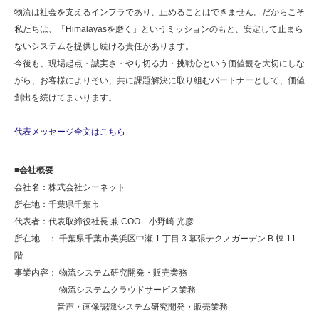
物流は社会を支えるインフラであり、止めることはできません。だからこそ
私たちは、「Himalayasを磨く」というミッションのもと、安定して止まら
ないシステムを提供し続ける責任があります。
今後も、現場起点・誠実さ・やり切る力・挑戦心という価値観を大切にしな
がら、お客様によりそい、共に課題解決に取り組むパートナーとして、価値
創出を続けてまいります。
代表メッセージ全文はこちら
■会社概要
会社名：株式会社シーネット
所在地：千葉県千葉市
代表者：代表取締役社長 兼 COO 小野崎 光彦
所在地 ： 千葉県千葉市美浜区中瀬 1 丁目 3 幕張テクノガーデン B 棟 11
階
事業内容： 物流システム研究開発・販売業務
物流システムクラウドサービス業務
音声・画像認識システム研究開発・販売業務