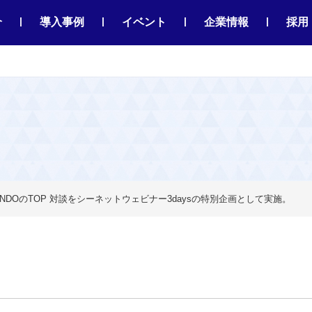
|
|
|
|
介
導入事例
イベント
企業情報
採用
KURANDOのTOP 対談をシーネットウェビナー3daysの特別企画として実施。