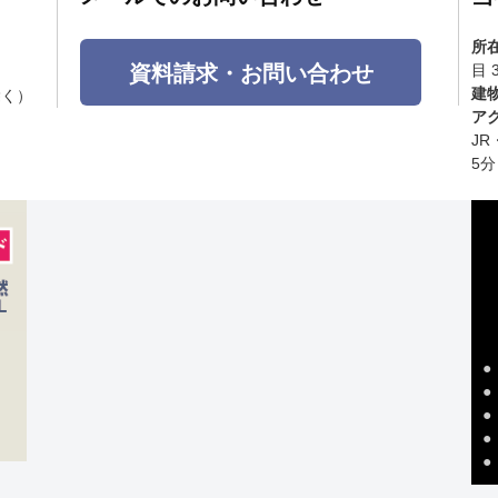
所
資料請求・お問い合わせ
目 
建
除く）
ア
J
5分
●
●
●
●
●