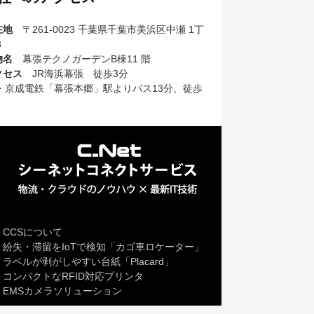
在地
〒261-0023 千葉県千葉市美浜区中瀬 1丁
3
物名
幕張テクノガーデンB棟11 階
クセス
JR海浜幕張 徒歩3分
R・京成電鉄「幕張本郷」駅よりバス13分、徒歩
CCSについて
紛失・滞留をIoTで検知「カゴ車ロケーター」
ラベルが剥がしやすい台紙「Placard」
コンパクトなRFID対応プリンタ
EMSカメラソリューション