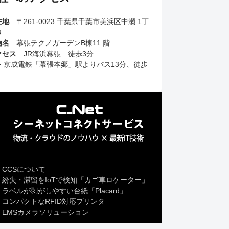
在地
〒261-0023 千葉県千葉市美浜区中瀬 1丁
3
物名
幕張テクノガーデンB棟11 階
クセス
JR海浜幕張 徒歩3分
R・京成電鉄「幕張本郷」駅よりバス13分、徒歩
CCSについて
紛失・滞留をIoTで検知「カゴ車ロケーター」
ラベルが剥がしやすい台紙「Placard」
コンパクトなRFID対応プリンタ
EMSカメラソリューション