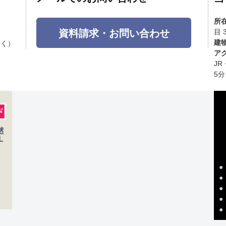
所
資料請求・お問い合わせ
目 
建
除く）
ア
J
5分
●
●
●
●
●