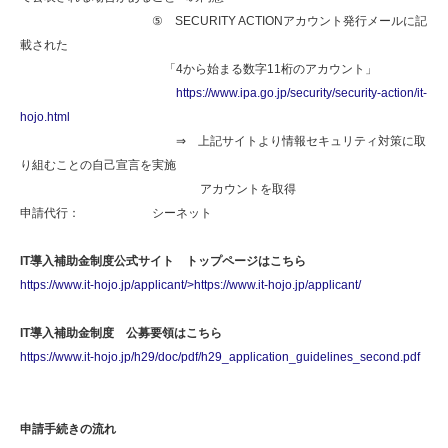
⑤ SECURITY ACTIONアカウント発行メールに記
載された
「4から始まる数字11桁のアカウント」
https://www.ipa.go.jp/security/security-action/it-
hojo.html
⇒ 上記サイトより情報セキュリティ対策に取
り組むことの自己宣言を実施
アカウントを取得
申請代行： シーネット
IT導入補助金制度公式サイト トップページはこちら
https://www.it-hojo.jp/applicant/>https://www.it-hojo.jp/applicant/
IT導入補助金制度 公募要領はこちら
https://www.it-hojo.jp/h29/doc/pdf/h29_application_guidelines_second.pdf
申請手続きの流れ