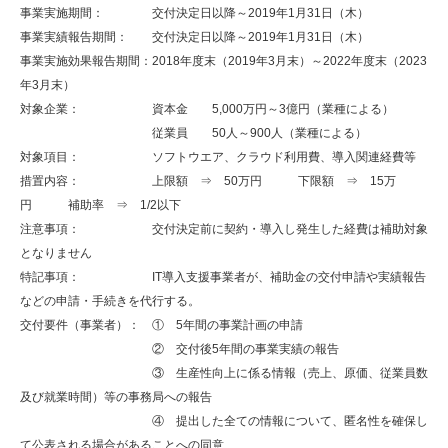
事業実施期間： 交付決定日以降～2019年1月31日（木）
事業実績報告期間： 交付決定日以降～2019年1月31日（木）
事業実施効果報告期間：2018年度末（2019年3月末）～2022年度末（2023
年3月末）
対象企業： 資本金 5,000万円～3億円（業種による）
従業員 50人～900人（業種による）
対象項目： ソフトウエア、クラウド利用費、導入関連経費等
措置内容： 上限額 ⇒ 50万円 下限額 ⇒ 15万
円 補助率 ⇒ 1/2以下
注意事項： 交付決定前に契約・導入し発生した経費は補助対象
となりません
特記事項： IT導入支援事業者が、補助金の交付申請や実績報告
などの申請・手続きを代行する。
交付要件（事業者）： ① 5年間の事業計画の申請
② 交付後5年間の事業実績の報告
③ 生産性向上に係る情報（売上、原価、従業員数
及び就業時間）等の事務局への報告
④ 提出した全ての情報について、匿名性を確保し
て公表される場合があることへの同意