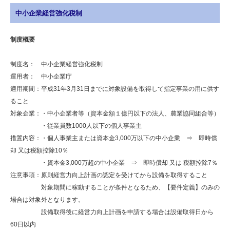
中小企業経営強化税制
制度概要
制度名： 中小企業経営強化税制
運用者： 中小企業庁
適用期間：平成31年3月31日までに対象設備を取得して指定事業の用に供す
ること
対象企業：・中小企業者等（資本金額１億円以下の法人、農業協同組合等）
・従業員数1000人以下の個人事業主
措置内容：・個人事業主または資本金3,000万以下の中小企業 ⇒ 即時償
却 又は税額控除10％
・資本金3,000万超の中小企業 ⇒ 即時償却 又は 税額控除7％
注意事項：原則経営力向上計画の認定を受けてから設備を取得すること
対象期間に稼動することが条件となるため、【要件定義】のみの
場合は対象外となります。
設備取得後に経営力向上計画を申請する場合は設備取得日から
60日以内