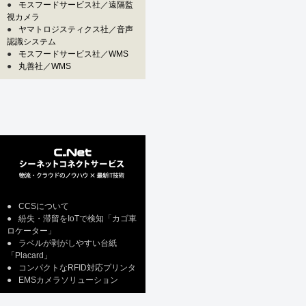
●
モスフードサービス社／遠隔監
視カメラ
●
ヤマトロジスティクス社／音声
認識システム
●
モスフードサービス社／WMS
●
丸善社／WMS
●
CCSについて
●
紛失・滞留をIoTで検知「カゴ車
ロケーター」
●
ラベルが剥がしやすい台紙
「Placard」
●
コンパクトなRFID対応プリンタ
●
EMSカメラソリューション