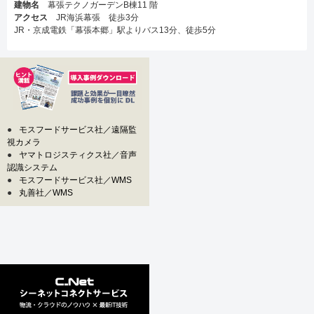
建物名
幕張テクノガーデンB棟11 階
アクセス
JR海浜幕張 徒歩3分
JR・京成電鉄「幕張本郷」駅よりバス13分、徒歩5分
●
モスフードサービス社／遠隔監
視カメラ
●
ヤマトロジスティクス社／音声
認識システム
●
モスフードサービス社／WMS
●
丸善社／WMS