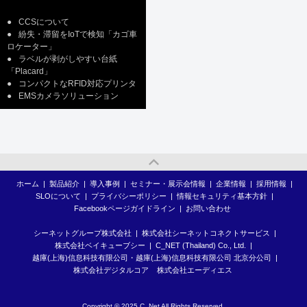
●
CCSについて
●
紛失・滞留をIoTで検知「カゴ車
ロケーター」
●
ラベルが剥がしやすい台紙
「Placard」
●
コンパクトなRFID対応プリンタ
●
EMSカメラソリューション
ホーム
|
製品紹介
|
導入事例
|
セミナー・展示会情報
|
企業情報
|
採用情報
|
SLOについて
|
プライバシーポリシー
|
情報セキュリティ基本方針
|
Facebookページガイドライン
|
お問い合わせ
シーネットグループ株式会社
|
株式会社シーネットコネクトサービス
|
株式会社ベイキューブシー
|
C_NET (Thailand) Co., Ltd.
|
越庫(上海)信息科技有限公司・越庫(上海)信息科技有限公司 北京分公司
|
株式会社デジタルコア
株式会社エーディエス
Copyright © 2025 C_Net All Rights Reserved.