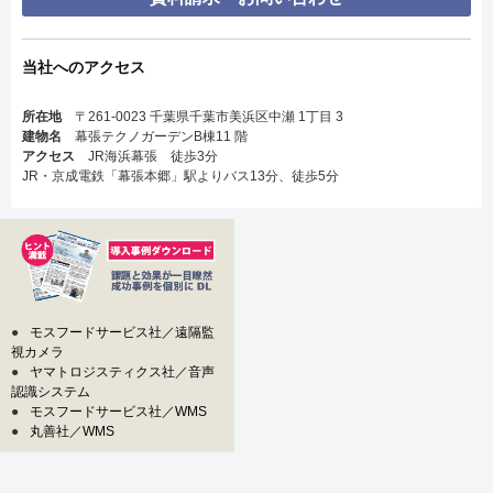
当社へのアクセス
所在地
〒261-0023 千葉県千葉市美浜区中瀬 1丁目 3
建物名
幕張テクノガーデンB棟11 階
アクセス
JR海浜幕張 徒歩3分
JR・京成電鉄「幕張本郷」駅よりバス13分、徒歩5分
●
モスフードサービス社／遠隔監
視カメラ
●
ヤマトロジスティクス社／音声
認識システム
●
モスフードサービス社／WMS
●
丸善社／WMS