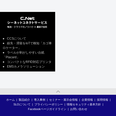
●
CCSについて
●
紛失・滞留をIoTで検知「カゴ車
ロケーター」
●
ラベルが剥がしやすい台紙
「Placard」
●
コンパクトなRFID対応プリンタ
●
EMSカメラソリューション
ホーム
|
製品紹介
|
導入事例
|
セミナー・展示会情報
|
企業情報
|
採用情報
|
SLOについて
|
プライバシーポリシー
|
情報セキュリティ基本方針
|
Facebookページガイドライン
|
お問い合わせ