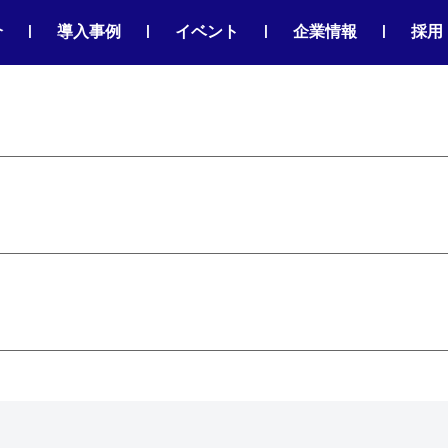
|
|
|
|
介
導入事例
イベント
企業情報
採用