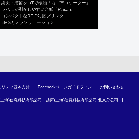
紛失・滞留をIoTで検知「カゴ車ロケーター」
ラベルが剥がしやすい台紙「Placard」
コンパクトなRFID対応プリンタ
EMSカメラソリューション
ュリティ基本方針
|
Facebookページガイドライン
|
お問い合わせ
(上海)信息科技有限公司・越庫(上海)信息科技有限公司 北京分公司
|