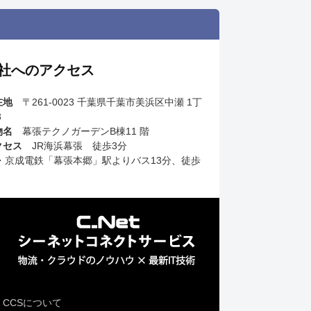
社へのアクセス
在地
〒261-0023 千葉県千葉市美浜区中瀬 1丁
3
物名
幕張テクノガーデンB棟11 階
クセス
JR海浜幕張 徒歩3分
R・京成電鉄「幕張本郷」駅よりバス13分、徒歩
CCSについて