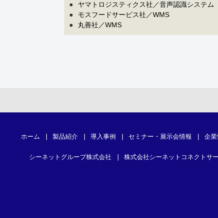
●
ヤマトロジスティクス社／音声認識システム
●
モスフードサービス社／WMS
●
丸善社／WMS
ホーム
|
製品紹介
|
導入事例
|
セミナー・展示会情報
|
企業
シーネットグループ株式会社
|
株式会社シーネットコネクトサ